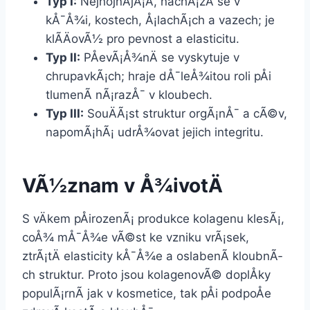
Typ I:
NejhojnÄjÅ¡Ã­, nachÃ¡zÃ­ se v
kÅ¯Å¾i, kostech, Å¡lachÃ¡ch a vazech; je
klÃ­ÄovÃ½ pro pevnost a elasticitu.
Typ II:
PÅevÃ¡Å¾nÄ se vyskytuje v
chrupavkÃ¡ch; hraje dÅ¯leÅ¾itou roli pÅi
tlumenÃ­ nÃ¡razÅ¯ v kloubech.
Typ III:
SouÄÃ¡st struktur orgÃ¡nÅ¯ a cÃ©v,
napomÃ¡hÃ¡ udrÅ¾ovat jejich integritu.
VÃ½znam v Å¾ivotÄ
S vÄkem pÅirozenÃ¡ produkce kolagenu klesÃ¡,
coÅ¾ mÅ¯Å¾e vÃ©st ke vzniku vrÃ¡sek,
ztrÃ¡tÄ elasticity kÅ¯Å¾e a oslabenÃ­ kloubnÃ­
ch struktur. Proto jsou kolagenovÃ© doplÅky
populÃ¡rnÃ­ jak v kosmetice, tak pÅi podpoÅe