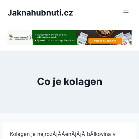
PÅeskoÄit
Jaknahubnuti.cz
na
obsah
Co je kolagen
Kolagen je nejrozÅ¡Ã­ÅenÄjÅ¡Ã­ bÃ­lkovina v