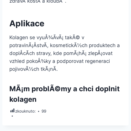
zdravÃ­ kostÃ­ a kloubÅ¯.
Aplikace
Kolagen se vyuÅ¾Ã­vÃ¡ takÃ© v
potravinÃ¡ÅstvÃ­, kosmetickÃ½ch produktech a
doplÅcÃ­ch stravy, kde pomÃ¡hÃ¡ zlepÅ¡ovat
vzhled pokoÅ¾ky a podporovat regeneraci
pojivovÃ½ch tkÃ¡nÃ­.
MÃ¡m problÃ©my a chci doplnit
kolagen
zkouknuto:
99