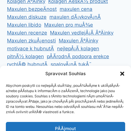
Kolagen ÃºÄinky
Kolagen ÄeskÃ½ produkt
Maxulen bezpeÄnost
maxulen cena
Maxulen diskuze
maxulen dÃ¡vkovÃ¡nÃ­
Maxulen libido
Maxulen pro muÅ¾e
Maxulen recenze
Maxulen vedlejÅ¡Ã­ ÃºÄinky
Maxulen zkuÅ¡enosti
Maxulen ÃºÄinky
motivace k hubnutÃ­
nejlepÅ¡Ã­ kolagen
pitnÃ½ kolagen
pÅÃ­rodnÃ­ podpora erekce
rychlÃ© hubnutÃ­
spalovÃ¡nÃ­ tukÅ¯
ZdravÃ© hubnutÃ­
ZdravÃ© recepty na hubnutÃ­
Spravovat Souhlas
zdravÃ½ Å¾ivotnÃ­ styl
Abychom poskytli co nejlepÅ¡Ã­ sluÅ¾by, pouÅ¾Ã­vÃ¡me k uklÃ¡dÃ¡nÃ­
a/nebo pÅÃ­stupu k informacÃ­m o zaÅÃ­zenÃ­, technologie jako jsou
soubory cookies. Souhlas s tÄmito technologiemi nÃ¡m umoÅ¾nÃ­
zpracovÃ¡vat Ãºdaje, jako je chovÃ¡nÃ­ pÅi prochÃ¡zenÃ­ nebo jedineÄnÃ¡
ID na tomto webu. Nesouhlas nebo odvolÃ¡nÃ­ souhlasu mÅ¯Å¾e nepÅÃ­
ZÃ¡sady cookies (EU)
znivÄ ovlivnit urÄitÃ© vlastnosti a funkce.
ZÃ¡sady ochrany osobnÃ­ch ÃºdajÅ¯
PÅÃ­jmout