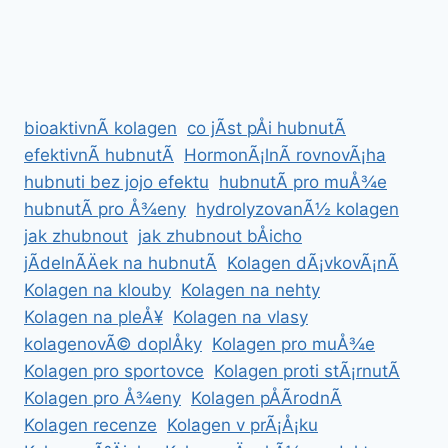
bioaktivnÃ­ kolagen
co jÃ­st pÅi hubnutÃ­
efektivnÃ­ hubnutÃ­
HormonÃ¡lnÃ­ rovnovÃ¡ha
hubnuti bez jojo efektu
hubnutÃ­ pro muÅ¾e
hubnutÃ­ pro Å¾eny
hydrolyzovanÃ½ kolagen
jak zhubnout
jak zhubnout bÅicho
jÃ­delnÃ­Äek na hubnutÃ­
Kolagen dÃ¡vkovÃ¡nÃ­
Kolagen na klouby
Kolagen na nehty
Kolagen na pleÅ¥
Kolagen na vlasy
kolagenovÃ© doplÅky
Kolagen pro muÅ¾e
Kolagen pro sportovce
Kolagen proti stÃ¡rnutÃ­
Kolagen pro Å¾eny
Kolagen pÅÃ­rodnÃ­
Kolagen recenze
Kolagen v prÃ¡Å¡ku