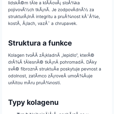
lidskÃ©m tÄle a klÃ­ÄovÃ¡ sloÅ¾ka
pojivovÃ½ch tkÃ¡nÃ­. Je zodpovÄdnÃ½ za
strukturÃ¡lnÃ­ integritu a pruÅ¾nost kÅ¯Å¾e,
kostÃ­, Å¡lach, vazÅ¯ a chrupavek.
Struktura a funkce
Kolagen tvoÅÃ­ zÃ¡kladnÃ­ „lepidlo“, kterÃ©
drÅ¾Ã­ tÄlesnÃ© tkÃ¡nÄ pohromadÄ. DÃ­ky
svÃ© fibroznÃ­ struktuÅe poskytuje pevnost a
odolnost, zatÃ­mco zÃ¡roveÅ umoÅ¾Åuje
urÄitou mÃ­ru pruÅ¾nosti.
Typy kolagenu