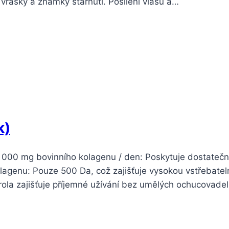
vrásky a známky stárnutí. Posílení vlasů a…
k)
 2 000 mg bovinního kolagenu / den: Poskytuje dostateč
lagenu: Pouze 500 Da, což zajišťuje vysokou vstřebateln
rola zajišťuje příjemné užívání bez umělých ochucovade