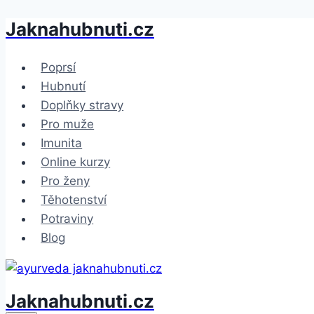
Jaknahubnuti.cz
Přeskočit
na
obsah
Poprsí
Hubnutí
Doplňky stravy
Pro muže
Imunita
Online kurzy
Pro ženy
Těhotenství
Potraviny
Blog
Jaknahubnuti.cz