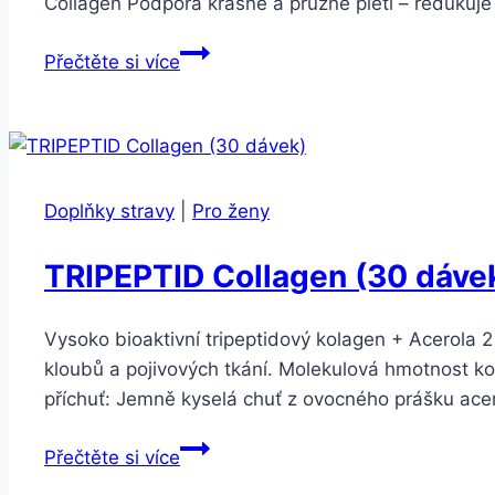
Collagen Podpora krásné a pružné pleti – redukuje 
TRIPEPTID
Přečtěte si více
Collagen
(30
dávek)
–
Prémiový
Doplňky stravy
|
Pro ženy
kolagen
pro
TRIPEPTID Collagen (30 dáve
krásnou
pleť,
Vysoko bioaktivní tripeptidový kolagen + Acerola
vlasy
kloubů a pojivových tkání. Molekulová hmotnost ko
a
příchuť: Jemně kyselá chuť z ovocného prášku ace
klouby
TRIPEPTID
Přečtěte si více
Collagen