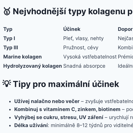
🥇 Nejvhodnější typy kolagenu pr
Typ
Účinek
Dopor
Typ I
Pleť, vlasy, nehty
Nejčas
Typ III
Pružnost, cévy
Kombi
Marine kolagen
Vysoká vstřebatelnost
Prémi
Hydrolyzovaný kolagen
Snadná absorpce
Ideáln
💡 Tipy pro maximální účinek
Užívej nalačno nebo večer
– zvyšuje vstřebateln
Kombinuj s vitamínem C, zinkem, biotinem
– po
Vyhýbej se cukru, stresu, UV záření
– urychlují 
Délka užívání
: minimálně 8–12 týdnů pro viditeln