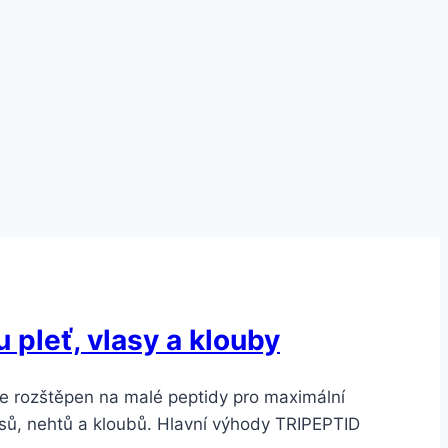
pleť, vlasy a klouby
je rozštěpen na malé peptidy pro maximální
lasů, nehtů a kloubů. Hlavní výhody TRIPEPTID