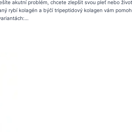
řešíte akutní problém, chcete zlepšit svou pleť nebo živo
aný rybí kolagén a býčí tripeptidový kolagen vám pomo
variantách:…