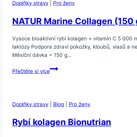
Doplňky stravy
|
Pro ženy
NATUR Marine Collagen (150 
Vysoce bioaktivní rybí kolagen + vitamín C 5 000 
laktózy Podpora zdraví pokožky, kloubů, vlasů a ne
Měsíční dávka = 150 g…
NATUR
Přečtěte si více
Marine
Collagen
(150
g)
Doplňky stravy
|
Blog
|
Pro ženy
Rybí kolagen Bionutrian