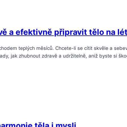
 a efektivně připravit tělo na lé
íchodem teplých měsíců. Chcete-li se cítit skvěle a seb
dy, jak zhubnout zdravě a udržitelně, aniž byste si škod
armonie těla i mysli