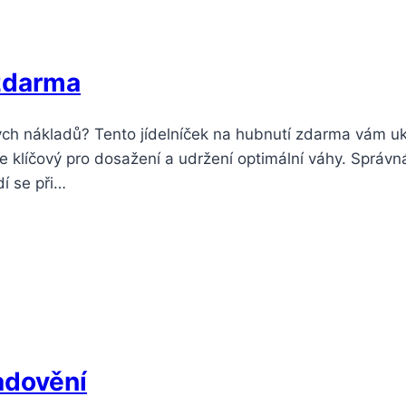
 zdarma
h nákladů? Tento jídelníček na hubnutí zdarma vám ukáž
 je klíčový pro dosažení a udržení optimální váhy. Správ
dí se při…
adovění