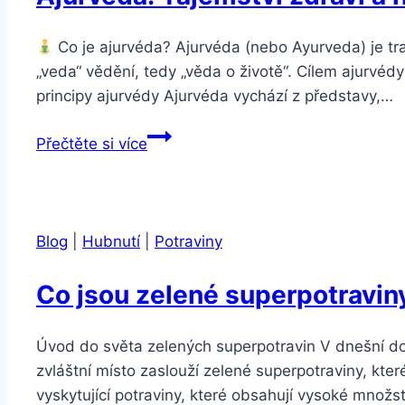
připravit
tělo
Co je ajurvéda? Ajurvéda (nebo Ayurveda) je tra
na
„veda“ vědění, tedy „věda o životě“. Cílem ajurvéd
léto
principy ajurvédy Ajurvéda vychází z představy,…
Ajurvéda:
Přečtěte si více
Tajemství
zdraví
a
harmonie
Blog
|
Hubnutí
|
Potraviny
těla
i
Co jsou zelené superpotraviny 
mysli
Úvod do světa zelených superpotravin V dnešní době,
zvláštní místo zaslouží zelené superpotraviny, kter
vyskytující potraviny, které obsahují vysoké množs