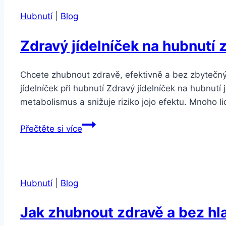
Hubnutí
|
Blog
Zdravý jídelníček na hubnutí
Chcete zhubnout zdravě, efektivně a bez zbytečnýc
jídelníček při hubnutí Zdravý jídelníček na hubnutí
metabolismus a snižuje riziko jojo efektu. Mnoho li
Zdravý
Přečtěte si více
jídelníček
na
hubnutí
zdarma
Hubnutí
|
Blog
Jak zhubnout zdravě a bez hl