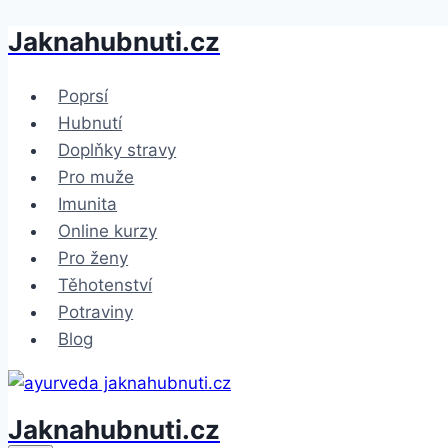
Jaknahubnuti.cz
Přeskočit
na
obsah
Poprsí
Hubnutí
Doplňky stravy
Pro muže
Imunita
Online kurzy
Pro ženy
Těhotenství
Potraviny
Blog
Jaknahubnuti.cz