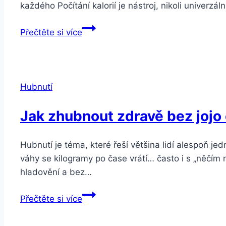
každého Počítání kalorií je nástroj, nikoli univerzáln
Hubnutí
Přečtěte si více
bez
hladovění
a
počítání
Hubnutí
kalorií
–
Jak zhubnout zdravě bez jojo
Jak
zhubnout
Hubnutí je téma, které řeší většina lidí alespoň j
zdravě
váhy se kilogramy po čase vrátí… často i s „něčím n
a
hladovění a bez…
dlouhodobě
Jak
Přečtěte si více
zhubnout
zdravě