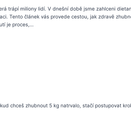
rá trápí miliony lidí. V dnešní době jsme zahlceni diet
raci. Tento článek vás provede cestou, jak zdravě zhubno
tí je proces,…
Pokud chceš zhubnout 5 kg natrvalo, stačí postupovat kr