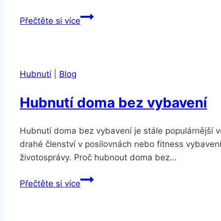
Co
Přečtěte si více
jsou
zelené
superpotraviny
a
Hubnutí
|
Blog
proč
byste
Hubnutí doma bez vybavení
je
měli
Hubnutí doma bez vybavení je stále populárnější volb
zařadit
drahé členství v posilovnách nebo fitness vybavení
do
životosprávy. Proč hubnout doma bez…
jídelníčku
Hubnutí
Přečtěte si více
doma
bez
vybavení