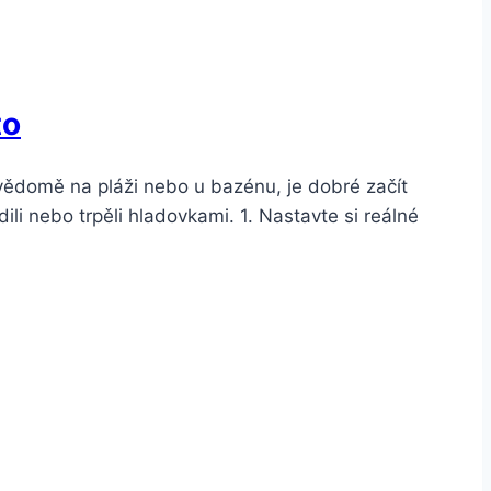
to
evědomě na pláži nebo u bazénu, je dobré začít
ili nebo trpěli hladovkami. 1. Nastavte si reálné