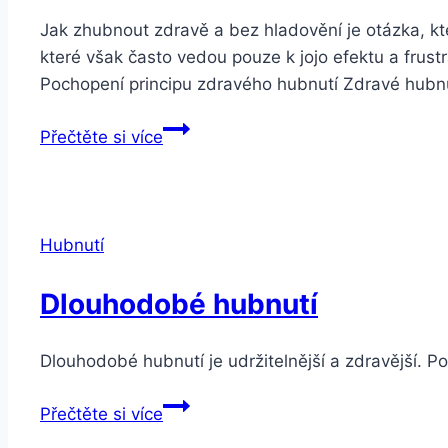
Jak zhubnout zdravě a bez hladovění je otázka, kte
které však často vedou pouze k jojo efektu a frust
Pochopení principu zdravého hubnutí Zdravé hubnu
Jak
Přečtěte si více
zhubnout
zdravě
a
bez
Hubnutí
hladovění
Dlouhodobé hubnutí
Dlouhodobé hubnutí je udržitelnější a zdravější. 
Dlouhodobé
Přečtěte si více
hubnutí