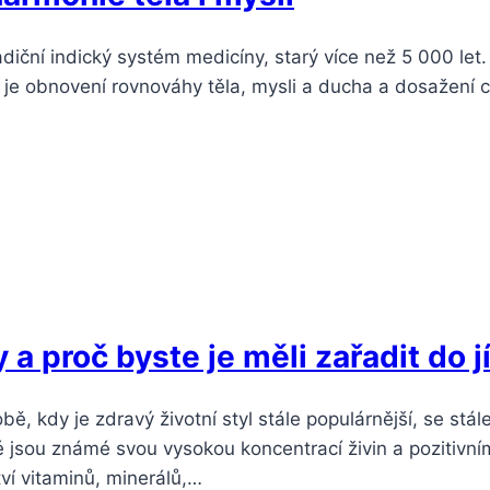
diční indický systém medicíny, starý více než 5 000 let
y je obnovení rovnováhy těla, mysli a ducha a dosažení 
a proč byste je měli zařadit do j
 kdy je zdravý životní styl stále populárnější, se stále
é jsou známé svou vysokou koncentrací živin a pozitivním
tví vitaminů, minerálů,…