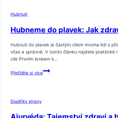
bez
jojo
Hubnutí
efektu
Hubneme do plavek: Jak zdravě
Hubnutí do plavek je častým cílem mnoha lidí s př
včas a správně. V tomto článku najdete praktické ra
cíle Prvním krokem k…
Hubneme
Přečtěte si více
do
plavek:
Jak
zdravě
Doplňky stravy
a
efektivně
Ajurvéda: Tajemství zdraví a h