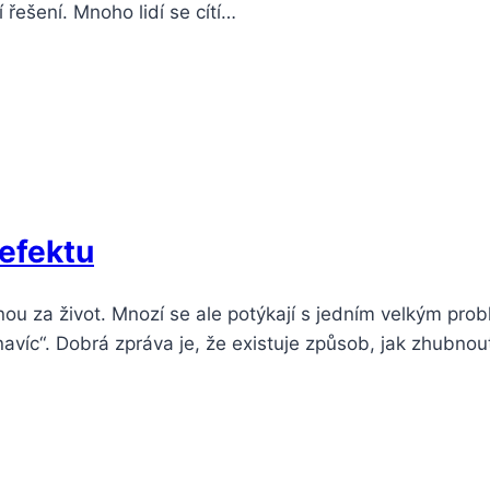
í řešení. Mnoho lidí se cítí…
 efektu
ednou za život. Mnozí se ale potýkají s jedním velkým p
avíc“. Dobrá zpráva je, že existuje způsob, jak zhubnout