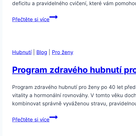
deficitu a pravidelného cvičení, které vám pomo
Zhubněte
Přečtěte si více
5
kg
za
30
Hubnutí
|
Blog
|
Pro ženy
dní:
Bezpečný
Program zdravého hubnutí pr
plán
pro
Program zdravého hubnutí pro ženy po 40 let předs
každého
vitality a hormonální rovnováhy. V tomto věku doch
kombinovat správně vyváženou stravu, pravidelnou 
Program
Přečtěte si více
zdravého
hubnutí