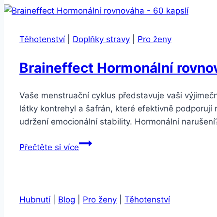
pro
ženy
po
Těhotenství
|
Doplňky stravy
|
Pro ženy
40
Braineffect Hormonální rovnov
Vaše menstruační cyklus představuje vaši výjimeč
látky kontrehyl a šafrán, které efektivně podporují 
udržení emocionální stability. Hormonální naruše
Braineffect
Přečtěte si více
Hormonální
rovnováha
–
60
Hubnutí
|
Blog
|
Pro ženy
|
Těhotenství
kapslí