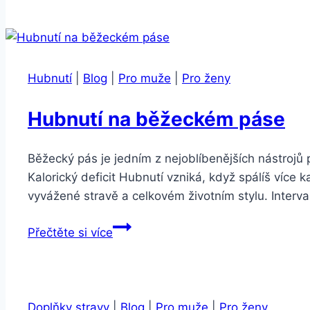
Essentials
–
Zdravé
těhotenství
Hubnutí
|
Blog
|
Pro muže
|
Pro ženy
Hubnutí na běžeckém páse
Běžecký pás je jedním z nejoblíbenějších nástrojů
Kalorický deficit Hubnutí vzniká, když spálíš více k
vyvážené stravě a celkovém životním stylu. Interva
Hubnutí
Přečtěte si více
na
běžeckém
páse
Doplňky stravy
|
Blog
|
Pro muže
|
Pro ženy