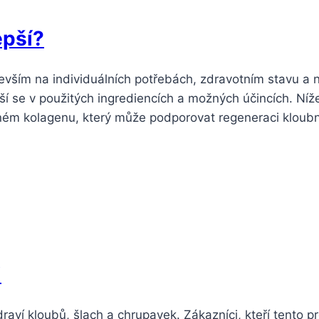
epší?
evším na individuálních potřebách, zdravotním stavu a 
iší se v použitých ingrediencích a možných účincích. Ní
aném kolagenu, který může podporovat regeneraci kloub
i
ví kloubů, šlach a chrupavek. Zákazníci, kteří tento pro