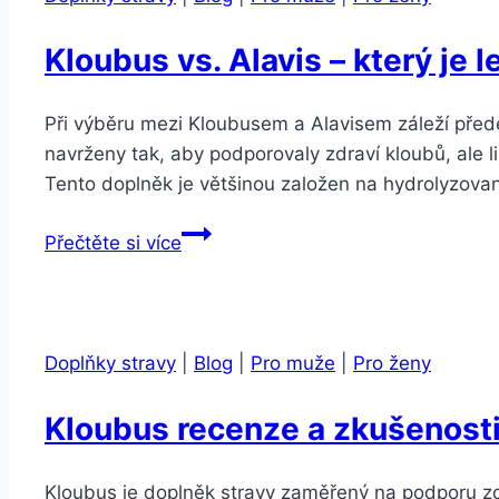
Kloubus vs. Alavis – který je l
Při výběru mezi Kloubusem a Alavisem záleží před
navrženy tak, aby podporovaly zdraví kloubů, ale l
Tento doplněk je většinou založen na hydrolyzov
Kloubus
Přečtěte si více
vs.
Alavis
–
který
Doplňky stravy
|
Blog
|
Pro muže
|
Pro ženy
je
lepší?
Kloubus recenze a zkušenost
Kloubus je doplněk stravy zaměřený na podporu zdra