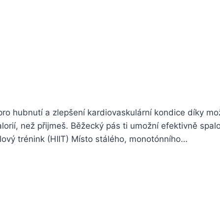
 pro hubnutí a zlepšení kardiovaskulární kondice díky m
alorií, než přijmeš. Běžecký pás ti umožní efektivně spal
lový trénink (HIIT) Místo stálého, monotónního…