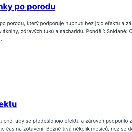
nky po porodu
po porodu, který podporuje hubnutí bez jojo efektu a zá
vlákniny, zdravých tuků a sacharidů. Pondělí: Snídaně: 
…
fektu
pné, aby se předešlo jojo efektu a zároveň podpořilo zdr
uje čas na zotavení. Běžně trvá několik měsíců, než se 