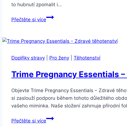
to hubnutí zpomalit i…
Hubnutí
Přečtěte si více
po
porodu
bez
jojo
efektu
Doplňky stravy
|
Pro ženy
|
Těhotenství
Trime Pregnancy Essentials –
Objevte Trime Pregnancy Essentials – Zdravé těhote
si zaslouží podporu během tohoto důležitého obdob
vašeho miminka. Naše složení zahrnuje přírodní f
Trime
Přečtěte si více
Pregnancy