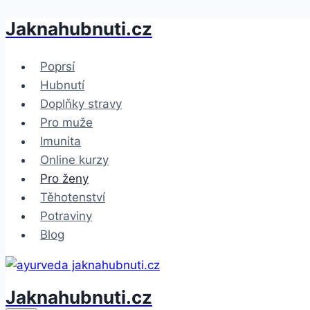
Jaknahubnuti.cz
Přeskočit
na
obsah
Poprsí
Hubnutí
Doplňky stravy
Pro muže
Imunita
Online kurzy
Pro ženy
Těhotenství
Potraviny
Blog
Jaknahubnuti.cz