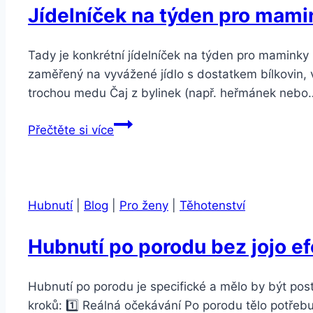
Jídelníček na týden pro mami
Tady je konkrétní jídelníček na týden pro maminky 
zaměřený na vyvážené jídlo s dostatkem bílkovin, 
trochou medu Čaj z bylinek (např. heřmánek nebo
Jídelníček
Přečtěte si více
na
týden
pro
maminky
Hubnutí
|
Blog
|
Pro ženy
|
Těhotenství
po
porodu
Hubnutí po porodu bez jojo e
Hubnutí po porodu je specifické a mělo by být postu
kroků: 1️⃣ Reálná očekávání Po porodu tělo potřeb