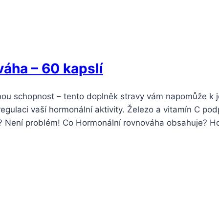
áha – 60 kapslí
nou schopnost – tento doplněk stravy vám napomůže k je
regulaci vaší hormonální aktivity. Železo a vitamín C pod
ní? Není problém! Co Hormonální rovnováha obsahuje? 