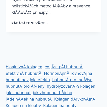
holistickÃ½ch metod lÃ©Äby a prevence.
KlÃ­ÄovÃ© principy…
ÃJURVÃ©DSKÃ¡
PÅEÄTÄTE SI VÃ­CE
MEDICÃ­
NA
bioaktivnÃ­ kolagen
co jÃ­st pÅi hubnutÃ­
efektivnÃ­ hubnutÃ­
HormonÃ¡lnÃ­ rovnovÃ¡ha
hubnuti bez jojo efektu
hubnutÃ­ pro muÅ¾e
hubnutÃ­ pro Å¾eny
hydrolyzovanÃ½ kolagen
jak zhubnout
jak zhubnout bÅicho
jÃ­delnÃ­Äek na hubnutÃ­
Kolagen dÃ¡vkovÃ¡nÃ­
Kolagen na klouby
Kolagen na nehty