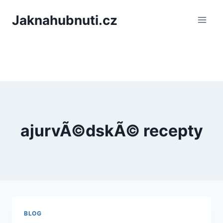
PÅeskoÄit
Jaknahubnuti.cz
na
obsah
ajurvÃ©dskÃ© recepty
BLOG