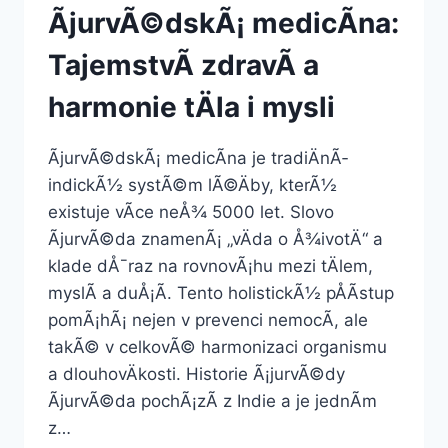
ÃjurvÃ©dskÃ¡ medicÃ­na:
TajemstvÃ­ zdravÃ­ a
harmonie tÄla i mysli
ÃjurvÃ©dskÃ¡ medicÃ­na je tradiÄnÃ­
indickÃ½ systÃ©m lÃ©Äby, kterÃ½
existuje vÃ­ce neÅ¾ 5000 let. Slovo
ÃjurvÃ©da znamenÃ¡ „vÄda o Å¾ivotÄ“ a
klade dÅ¯raz na rovnovÃ¡hu mezi tÄlem,
myslÃ­ a duÅ¡Ã­. Tento holistickÃ½ pÅÃ­stup
pomÃ¡hÃ¡ nejen v prevenci nemocÃ­, ale
takÃ© v celkovÃ© harmonizaci organismu
a dlouhovÄkosti. Historie Ã¡jurvÃ©dy
ÃjurvÃ©da pochÃ¡zÃ­ z Indie a je jednÃ­m
z…