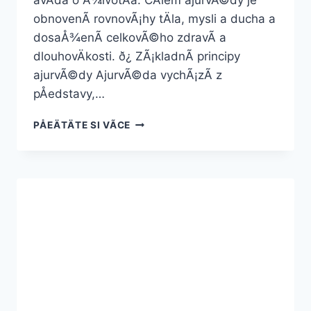
âvÄda o Å¾ivotÄâ. CÃ­lem ajurvÃ©dy je
obnovenÃ­ rovnovÃ¡hy tÄla, mysli a ducha a
dosaÅ¾enÃ­ celkovÃ©ho zdravÃ­ a
dlouhovÄkosti. ð¿ ZÃ¡kladnÃ­ principy
ajurvÃ©dy AjurvÃ©da vychÃ¡zÃ­ z
pÅedstavy,…
AJURVÃ©DA:
PÅEÄTÄTE SI VÃ­CE
TAJEMSTVÃ­
ZDRAVÃ­
A
HARMONIE
TÄLA
I
MYSLI