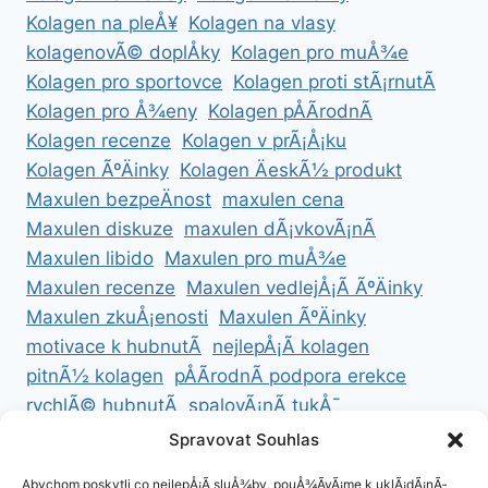
Kolagen na pleÅ¥
Kolagen na vlasy
kolagenovÃ© doplÅky
Kolagen pro muÅ¾e
Kolagen pro sportovce
Kolagen proti stÃ¡rnutÃ­
Kolagen pro Å¾eny
Kolagen pÅÃ­rodnÃ­
Kolagen recenze
Kolagen v prÃ¡Å¡ku
Kolagen ÃºÄinky
Kolagen ÄeskÃ½ produkt
Maxulen bezpeÄnost
maxulen cena
Maxulen diskuze
maxulen dÃ¡vkovÃ¡nÃ­
Maxulen libido
Maxulen pro muÅ¾e
Maxulen recenze
Maxulen vedlejÅ¡Ã­ ÃºÄinky
Maxulen zkuÅ¡enosti
Maxulen ÃºÄinky
motivace k hubnutÃ­
nejlepÅ¡Ã­ kolagen
pitnÃ½ kolagen
pÅÃ­rodnÃ­ podpora erekce
rychlÃ© hubnutÃ­
spalovÃ¡nÃ­ tukÅ¯
ZdravÃ© hubnutÃ­
ZdravÃ© recepty na hubnutÃ­
Spravovat Souhlas
zdravÃ½ Å¾ivotnÃ­ styl
Abychom poskytli co nejlepÅ¡Ã­ sluÅ¾by, pouÅ¾Ã­vÃ¡me k uklÃ¡dÃ¡nÃ­