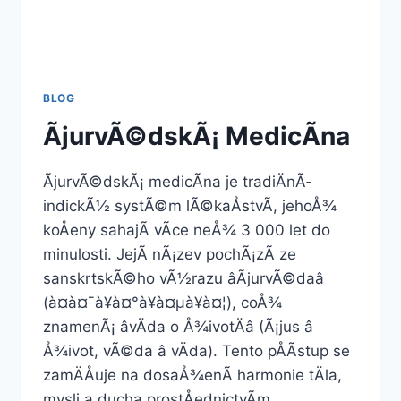
BLOG
ÃjurvÃ©dskÃ¡ MedicÃ­na
ÃjurvÃ©dskÃ¡ medicÃ­na je tradiÄnÃ­
indickÃ½ systÃ©m lÃ©kaÅstvÃ­, jehoÅ¾
koÅeny sahajÃ­ vÃ­ce neÅ¾ 3 000 let do
minulosti. JejÃ­ nÃ¡zev pochÃ¡zÃ­ ze
sanskrtskÃ©ho vÃ½razu âÃjurvÃ©daâ
(à¤à¤¯à¥à¤°à¥à¤µà¥à¤¦), coÅ¾
znamenÃ¡ âvÄda o Å¾ivotÄâ (Ã¡jus â
Å¾ivot, vÃ©da â vÄda). Tento pÅÃ­stup se
zamÄÅuje na dosaÅ¾enÃ­ harmonie tÄla,
mysli a ducha prostÅednictvÃ­m