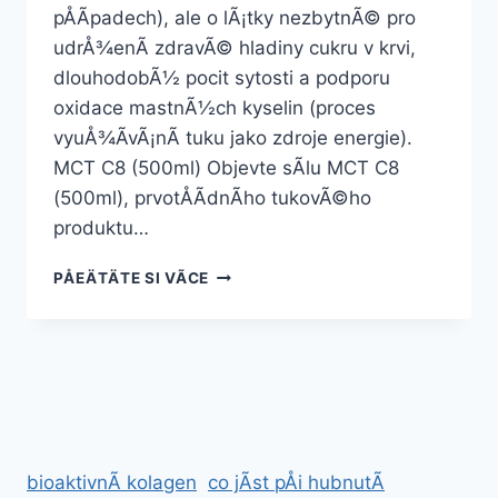
pÅÃ­padech), ale o lÃ¡tky nezbytnÃ© pro
udrÅ¾enÃ­ zdravÃ© hladiny cukru v krvi,
dlouhodobÃ½ pocit sytosti a podporu
oxidace mastnÃ½ch kyselin (proces
vyuÅ¾Ã­vÃ¡nÃ­ tuku jako zdroje energie).
MCT C8 (500ml) Objevte sÃ­lu MCT C8
(500ml), prvotÅÃ­dnÃ­ho tukovÃ©ho
produktu…
BALÃ­
PÅEÄTÄTE SI VÃ­CE
ÄEK
NA
PODPORU
HUBNUTÃ­
–
SLEVOVÃ¡
AKCE
bioaktivnÃ­ kolagen
co jÃ­st pÅi hubnutÃ­