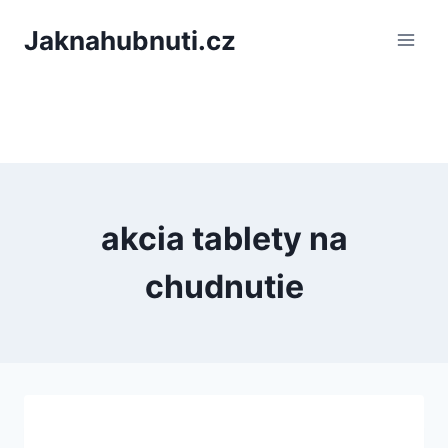
PÅeskoÄit
Jaknahubnuti.cz
na
obsah
akcia tablety na
chudnutie