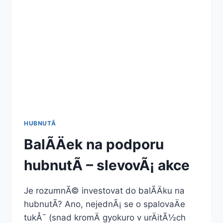
HUBNUTÃ­
BalÃ­Äek na podporu
hubnutÃ­ – slevovÃ¡ akce
Je rozumnÃ© investovat do balÃ­Äku na
hubnutÃ­? Ano, nejednÃ¡ se o spalovaÄe
tukÅ¯ (snad kromÄ gyokuro v urÄitÃ½ch