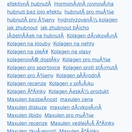
efektivnÃ­ hubnutÃ­
HormonÃ¡lnÃ­ rovnovÃ¡ha
hubnuti bez jojo efektu
hubnutÃ­ pro muÅ¾e
hubnutÃ­ pro Å¾eny
hydrolyzovanÃ½ kolagen
jak zhubnout
jak zhubnout bÅicho
jÃ­delnÃ­Äek na hubnutÃ­
Kolagen dÃ¡vkovÃ¡nÃ­
Kolagen na klouby
Kolagen na nehty
Kolagen na pleÅ¥
Kolagen na vlasy
kolagenovÃ© doplÅky
Kolagen pro muÅ¾e
Kolagen pro sportovce
Kolagen proti stÃ¡rnutÃ­
Kolagen pro Å¾eny
Kolagen pÅÃ­rodnÃ­
Kolagen recenze
Kolagen v prÃ¡Å¡ku
Kolagen ÃºÄinky
Kolagen ÄeskÃ½ produkt
Maxulen bezpeÄnost
maxulen cena
Maxulen diskuze
maxulen dÃ¡vkovÃ¡nÃ­
Maxulen libido
Maxulen pro muÅ¾e
Maxulen recenze
Maxulen vedlejÅ¡Ã­ ÃºÄinky
Maxulen zkuÅ¡enosti
Maxulen ÃºÄinky