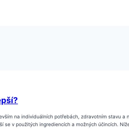
epší?
evším na individuálních potřebách, zdravotním stavu a 
iší se v použitých ingrediencích a možných účincích. Ní