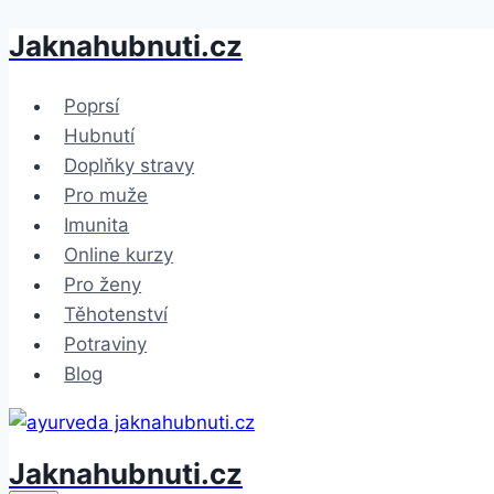
Jaknahubnuti.cz
Přeskočit
na
obsah
Poprsí
Hubnutí
Doplňky stravy
Pro muže
Imunita
Online kurzy
Pro ženy
Těhotenství
Potraviny
Blog
Jaknahubnuti.cz