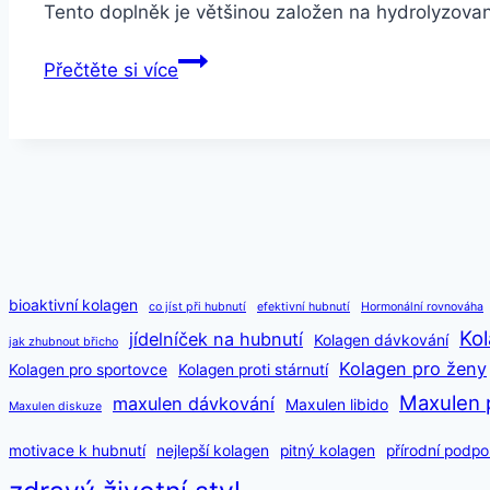
Tento doplněk je většinou založen na hydrolyzov
Kloubus
Přečtěte si více
vs.
Alavis
–
který
je
lepší?
bioaktivní kolagen
co jíst při hubnutí
efektivní hubnutí
Hormonální rovnováha
Kol
jídelníček na hubnutí
Kolagen dávkování
jak zhubnout břicho
Kolagen pro ženy
Kolagen pro sportovce
Kolagen proti stárnutí
Maxulen 
maxulen dávkování
Maxulen libido
Maxulen diskuze
motivace k hubnutí
nejlepší kolagen
pitný kolagen
přírodní podpo