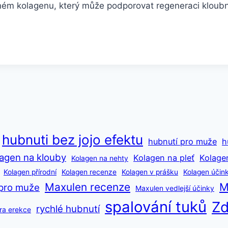
aném kolagenu, který může podporovat regeneraci kloub
hubnuti bez jojo efektu
hubnutí pro muže
h
agen na klouby
Kolagen na pleť
Kolage
Kolagen na nehty
Kolagen přírodní
Kolagen recenze
Kolagen v prášku
Kolagen účin
Maxulen recenze
M
pro muže
Maxulen vedlejší účinky
spalování tuků
Zd
rychlé hubnutí
ra erekce