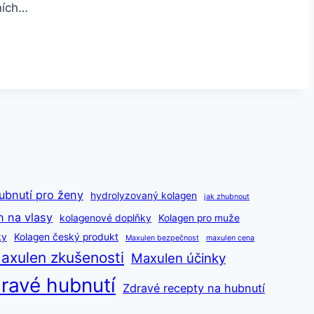
ních…
ubnutí pro ženy
hydrolyzovaný kolagen
jak zhubnout
n na vlasy
kolagenové doplňky
Kolagen pro muže
ky
Kolagen český produkt
Maxulen bezpečnost
maxulen cena
axulen zkušenosti
Maxulen účinky
ravé hubnutí
Zdravé recepty na hubnutí