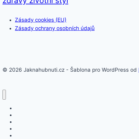
zdravý životní styl
Zásady cookies (EU)
Zásady ochrany osobních údajů
© 2026 Jaknahubnuti.cz - Šablona pro WordPress od
Poprsí
Hubnutí
Doplňky stravy
Pro muže
Imunita