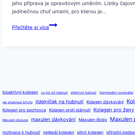
jeho příprava je opravdovým uměním. Lístky čajovní
jedinečnou chuť umami, pro kterou je…
Gyokuro
Přečtěte si více
zelený
čaj
50
g
bioaktivní kolagen
co jíst při hubnutí
efektivní hubnutí
Hormonální rovnováha
Kol
jídelníček na hubnutí
Kolagen dávkování
jak zhubnout břicho
Kolagen pro ženy
Kolagen pro sportovce
Kolagen proti stárnutí
Maxulen 
maxulen dávkování
Maxulen libido
Maxulen diskuze
motivace k hubnutí
nejlepší kolagen
pitný kolagen
přírodní podpo