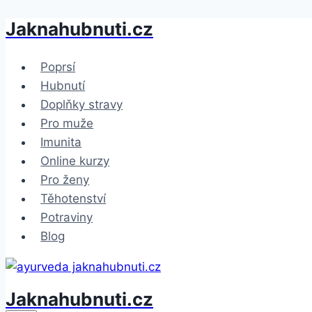
Jaknahubnuti.cz
Přeskočit
na
obsah
Poprsí
Hubnutí
Doplňky stravy
Pro muže
Imunita
Online kurzy
Pro ženy
Těhotenství
Potraviny
Blog
Jaknahubnuti.cz