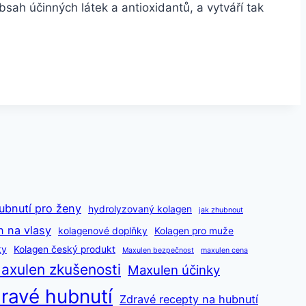
sah účinných látek a antioxidantů, a vytváří tak
ubnutí pro ženy
hydrolyzovaný kolagen
jak zhubnout
n na vlasy
kolagenové doplňky
Kolagen pro muže
ky
Kolagen český produkt
Maxulen bezpečnost
maxulen cena
axulen zkušenosti
Maxulen účinky
ravé hubnutí
Zdravé recepty na hubnutí