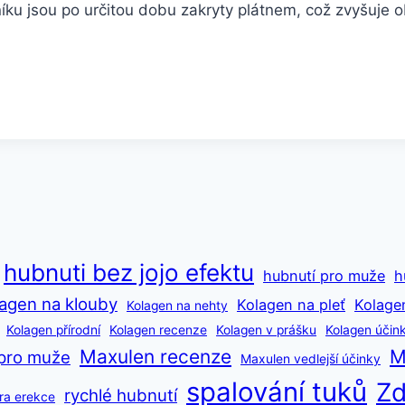
ku jsou po určitou dobu zakryty plátnem, což zvyšuje ob
hubnuti bez jojo efektu
hubnutí pro muže
h
agen na klouby
Kolagen na pleť
Kolage
Kolagen na nehty
Kolagen přírodní
Kolagen recenze
Kolagen v prášku
Kolagen účin
Maxulen recenze
M
pro muže
Maxulen vedlejší účinky
spalování tuků
Zd
rychlé hubnutí
ra erekce