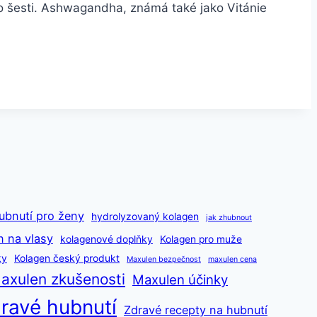
o šesti. Ashwagandha, známá také jako Vitánie
ubnutí pro ženy
hydrolyzovaný kolagen
jak zhubnout
n na vlasy
kolagenové doplňky
Kolagen pro muže
ky
Kolagen český produkt
Maxulen bezpečnost
maxulen cena
axulen zkušenosti
Maxulen účinky
ravé hubnutí
Zdravé recepty na hubnutí