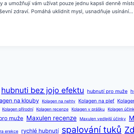
ky a umožňují vám užívat pouze jednu kapsli denně míst
uševní zdraví. Pomáhá uklidnit mysl, usnadňuje usínání…
hubnuti bez jojo efektu
hubnutí pro muže
h
agen na klouby
Kolagen na pleť
Kolage
Kolagen na nehty
Kolagen přírodní
Kolagen recenze
Kolagen v prášku
Kolagen účin
Maxulen recenze
M
pro muže
Maxulen vedlejší účinky
spalování tuků
Zd
rychlé hubnutí
ra erekce