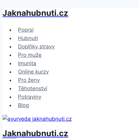
Jaknahubnuti.cz
Přeskočit
na
obsah
Poprsí
Hubnutí
Doplňky stravy
Pro muže
Imunita
Online kurzy
Pro ženy
Těhotenství
Potraviny
Blog
Jaknahubnuti.cz