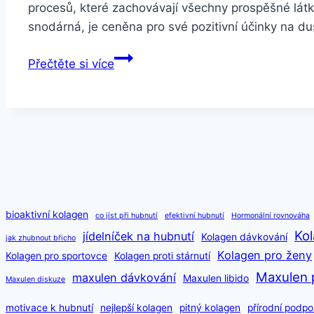
procesů, které zachovávají všechny prospěšné lát
snodárná, je ceněna pro své pozitivní účinky na d
Ashwagandha
Přečtěte si více
extrakt
30
kapslí
bioaktivní kolagen
co jíst při hubnutí
efektivní hubnutí
Hormonální rovnováha
Kol
jídelníček na hubnutí
Kolagen dávkování
jak zhubnout břicho
Kolagen pro ženy
Kolagen pro sportovce
Kolagen proti stárnutí
Maxulen 
maxulen dávkování
Maxulen libido
Maxulen diskuze
motivace k hubnutí
nejlepší kolagen
pitný kolagen
přírodní podpo