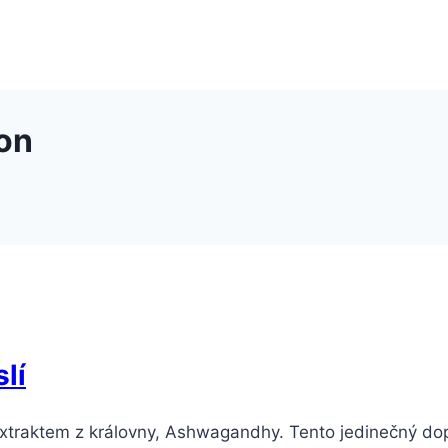
on
lí
 extraktem z královny, Ashwagandhy. Tento jedinečný do