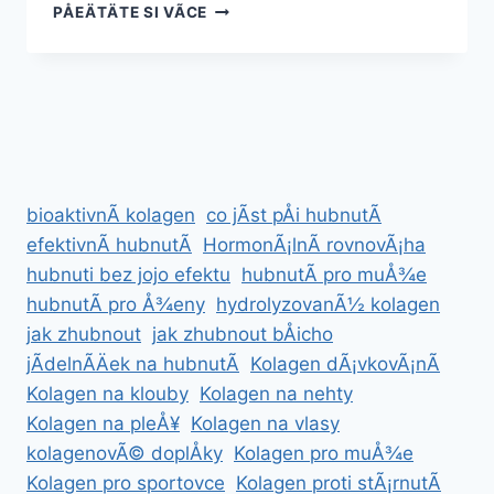
CO
PÅEÄTÄTE SI VÃ­CE
JE
ASHWAGANDHA
bioaktivnÃ­ kolagen
co jÃ­st pÅi hubnutÃ­
efektivnÃ­ hubnutÃ­
HormonÃ¡lnÃ­ rovnovÃ¡ha
hubnuti bez jojo efektu
hubnutÃ­ pro muÅ¾e
hubnutÃ­ pro Å¾eny
hydrolyzovanÃ½ kolagen
jak zhubnout
jak zhubnout bÅicho
jÃ­delnÃ­Äek na hubnutÃ­
Kolagen dÃ¡vkovÃ¡nÃ­
Kolagen na klouby
Kolagen na nehty
Kolagen na pleÅ¥
Kolagen na vlasy
kolagenovÃ© doplÅky
Kolagen pro muÅ¾e
Kolagen pro sportovce
Kolagen proti stÃ¡rnutÃ­