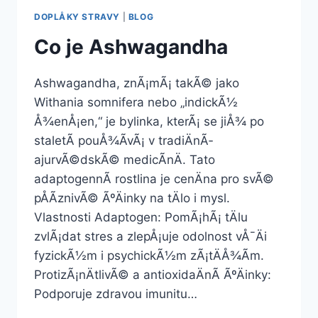
DOPLÅKY STRAVY
|
BLOG
Co je Ashwagandha
Ashwagandha, znÃ¡mÃ¡ takÃ© jako
Withania somnifera nebo „indickÃ½
Å¾enÅ¡en,“ je bylinka, kterÃ¡ se jiÅ¾ po
staletÃ­ pouÅ¾Ã­vÃ¡ v tradiÄnÃ­
ajurvÃ©dskÃ© medicÃ­nÄ. Tato
adaptogennÃ­ rostlina je cenÄna pro svÃ©
pÅÃ­znivÃ© ÃºÄinky na tÄlo i mysl.
Vlastnosti Adaptogen: PomÃ¡hÃ¡ tÄlu
zvlÃ¡dat stres a zlepÅ¡uje odolnost vÅ¯Äi
fyzickÃ½m i psychickÃ½m zÃ¡tÄÅ¾Ã­m.
ProtizÃ¡nÄtlivÃ© a antioxidaÄnÃ­ ÃºÄinky:
Podporuje zdravou imunitu…