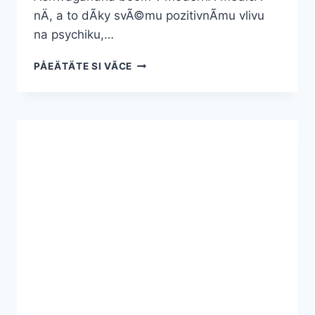
nÄ, a to dÃ­ky svÃ©mu pozitivnÃ­mu vlivu
na psychiku,…
ASHWAGANDHA
PÅEÄTÄTE SI VÃ­CE
Â
ÃÄINKY,
UÅ¾Ã­
VÃ¡NÃ­
A
ZKUÅ¡ENOSTI
|
PÅÃ­
RODNÃ­
ADAPTOGEN