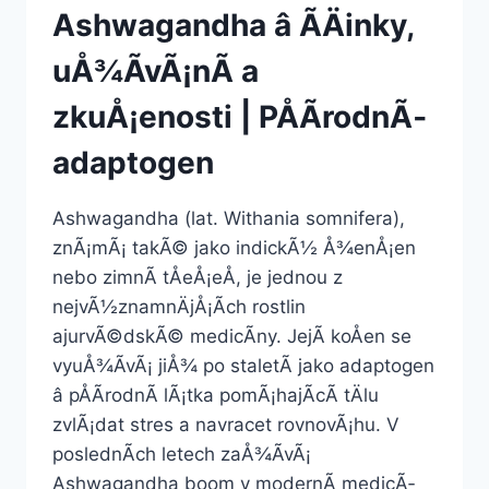
Ashwagandha â ÃÄinky,
uÅ¾Ã­vÃ¡nÃ­ a
zkuÅ¡enosti | PÅÃ­rodnÃ­
adaptogen
Ashwagandha (lat. Withania somnifera),
znÃ¡mÃ¡ takÃ© jako indickÃ½ Å¾enÅ¡en
nebo zimnÃ­ tÅeÅ¡eÅ, je jednou z
nejvÃ½znamnÄjÅ¡Ã­ch rostlin
ajurvÃ©dskÃ© medicÃ­ny. JejÃ­ koÅen se
vyuÅ¾Ã­vÃ¡ jiÅ¾ po staletÃ­ jako adaptogen
â pÅÃ­rodnÃ­ lÃ¡tka pomÃ¡hajÃ­cÃ­ tÄlu
zvlÃ¡dat stres a navracet rovnovÃ¡hu. V
poslednÃ­ch letech zaÅ¾Ã­vÃ¡
Ashwagandha boom v modernÃ­ medicÃ­