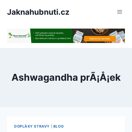
PÅeskoÄit
Jaknahubnuti.cz
na
obsah
Ashwagandha prÃ¡Å¡ek
DOPLÅKY STRAVY
|
BLOG