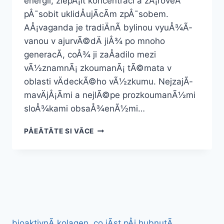
energii, zlepÅ¡it koncentraci a zÃ¡roveÅ
pÅ¯sobit uklidÅujÃ­cÃ­m zpÅ¯sobem.
AÅ¡vaganda je tradiÄnÃ­ bylinou vyuÅ¾Ã­
vanou v ajurvÃ©dÄ jiÅ¾ po mnoho
generacÃ­, coÅ¾ ji zaÅadilo mezi
vÃ½znamnÃ¡ zkoumanÃ¡ tÃ©mata v
oblasti vÄdeckÃ©ho vÃ½zkumu. NejzajÃ­
mavÄjÅ¡Ã­mi a nejlÃ©pe prozkoumanÃ½mi
sloÅ¾kami obsaÅ¾enÃ½mi…
AÅ¡VAGANDA
PÅEÄTÄTE SI VÃ­CE
50
KAPSLÃ­
bioaktivnÃ­ kolagen
co jÃ­st pÅi hubnutÃ­