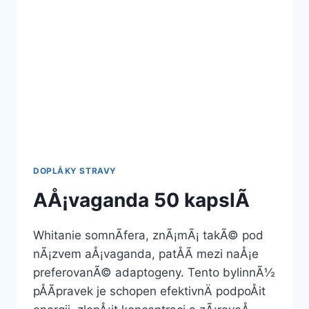
DOPLÅKY STRAVY
AÅ¡vaganda 50 kapslÃ­
Whitanie somnÃ­fera, znÃ¡mÃ¡ takÃ© pod
nÃ¡zvem aÅ¡vaganda, patÅÃ­ mezi naÅ¡e
preferovanÃ© adaptogeny. Tento bylinnÃ½
pÅÃ­pravek je schopen efektivnÄ podpoÅit