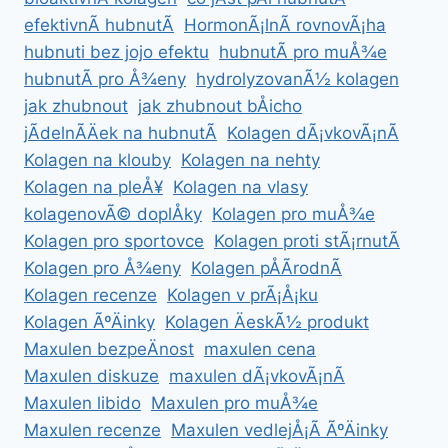
efektivnÃ­ hubnutÃ­
HormonÃ¡lnÃ­ rovnovÃ¡ha
hubnuti bez jojo efektu
hubnutÃ­ pro muÅ¾e
hubnutÃ­ pro Å¾eny
hydrolyzovanÃ½ kolagen
jak zhubnout
jak zhubnout bÅicho
jÃ­delnÃ­Äek na hubnutÃ­
Kolagen dÃ¡vkovÃ¡nÃ­
Kolagen na klouby
Kolagen na nehty
Kolagen na pleÅ¥
Kolagen na vlasy
kolagenovÃ© doplÅky
Kolagen pro muÅ¾e
Kolagen pro sportovce
Kolagen proti stÃ¡rnutÃ­
Kolagen pro Å¾eny
Kolagen pÅÃ­rodnÃ­
Kolagen recenze
Kolagen v prÃ¡Å¡ku
Kolagen ÃºÄinky
Kolagen ÄeskÃ½ produkt
Maxulen bezpeÄnost
maxulen cena
Maxulen diskuze
maxulen dÃ¡vkovÃ¡nÃ­
Maxulen libido
Maxulen pro muÅ¾e
Maxulen recenze
Maxulen vedlejÅ¡Ã­ ÃºÄinky