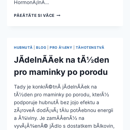
HormonÃ¡lnÃ­…
BRAINEFFECT
PÅEÄTÄTE SI VÃ­CE
HORMONÃ¡LNÃ­
ROVNOVÃ¡HA
–
60
KAPSLÃ­
HUBNUTÃ­
|
BLOG
|
PRO Å¾ENY
|
TÄHOTENSTVÃ­
JÃ­delnÃ­Äek na tÃ½den
pro maminky po porodu
Tady je konkrÃ©tnÃ­ jÃ­delnÃ­Äek na
tÃ½den pro maminky po porodu, kterÃ½
podporuje hubnutÃ­ bez jojo efektu a
zÃ¡roveÅ dodÃ¡vÃ¡ tÄlu potÅebnou energii
a Å¾iviny. Je zamÄÅenÃ½ na
vyvÃ¡Å¾enÃ© jÃ­dlo s dostatkem bÃ­lkovin,