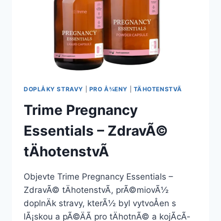
DOPLÅKY STRAVY
|
PRO Å¾ENY
|
TÄHOTENSTVÃ­
Trime Pregnancy
Essentials – ZdravÃ©
tÄhotenstvÃ­
Objevte Trime Pregnancy Essentials –
ZdravÃ© tÄhotenstvÃ­, prÃ©miovÃ½
doplnÄk stravy, kterÃ½ byl vytvoÅen s
lÃ¡skou a pÃ©ÄÃ­ pro tÄhotnÃ© a kojÃ­cÃ­