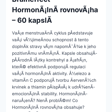
HormonÃ¡lnÃ­ rovnovÃ¡ha
– 60 kapslÃ­
VaÅ¡e menstruaÄnÃ­ cyklus pÅedstavuje
vaÅ¡i vÃ½jimeÄnou schopnost â tento
doplnÄk stravy vÃ¡m napomÅ¯Å¾e k jeho
pozitivnÃ­mu vnÃ­mÃ¡nÃ­. Kapsle obsahujÃ­
pÅÃ­rodnÃ­ lÃ¡tky kontrehyl a Å¡afrÃ¡n,
kterÃ© efektivnÄ podporujÃ­ regulaci
vaÅ¡Ã­ hormonÃ¡lnÃ­ aktivity. Å½elezo a
vitamÃ­n C podporujÃ­ tvorbu ÄervenÃ½ch
krvinek a thiamin pÅispÃ­vÃ¡ k udrÅ¾enÃ­
emocionÃ¡lnÃ­ stability. HormonÃ¡lnÃ­
naruÅ¡enÃ­? NenÃ­ problÃ©m! Co
HormonÃ¡lnÃ­ rovnovÃ¡ha obsahuje?