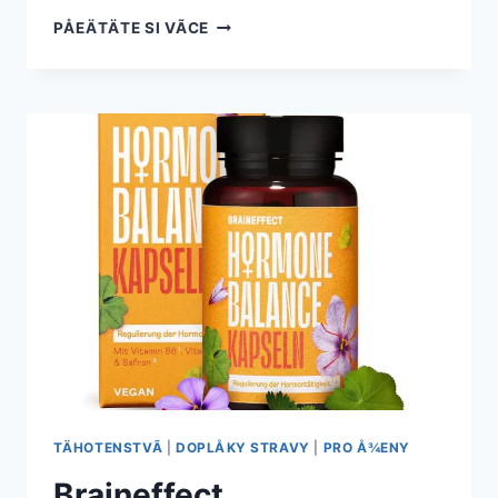
JAK
PÅEÄTÄTE SI VÃ­CE
ZHUBNOUT
STEHNA
V
TÄHOTENSTVÃ­
Â
BEZPEÄNÄ
A
ZDRAVÄ
TÄHOTENSTVÃ­
|
DOPLÅKY STRAVY
|
PRO Å¾ENY
Braineffect