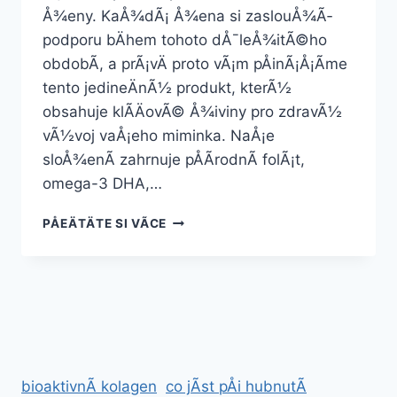
Å¾eny. KaÅ¾dÃ¡ Å¾ena si zaslouÅ¾Ã­
podporu bÄhem tohoto dÅ¯leÅ¾itÃ©ho
obdobÃ­, a prÃ¡vÄ proto vÃ¡m pÅinÃ¡Å¡Ã­me
tento jedineÄnÃ½ produkt, kterÃ½
obsahuje klÃ­ÄovÃ© Å¾iviny pro zdravÃ½
vÃ½voj vaÅ¡eho miminka. NaÅ¡e
sloÅ¾enÃ­ zahrnuje pÅÃ­rodnÃ­ folÃ¡t,
omega-3 DHA,…
TRIME
PÅEÄTÄTE SI VÃ­CE
PREGNANCY
ESSENTIALS
–
ZDRAVÃ©
TÄHOTENSTVÃ­
bioaktivnÃ­ kolagen
co jÃ­st pÅi hubnutÃ­