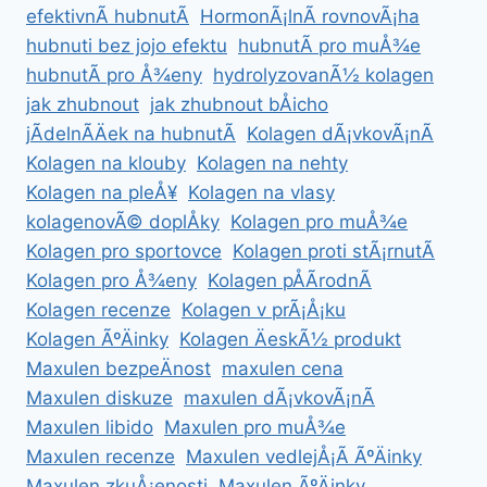
efektivnÃ­ hubnutÃ­
HormonÃ¡lnÃ­ rovnovÃ¡ha
hubnuti bez jojo efektu
hubnutÃ­ pro muÅ¾e
hubnutÃ­ pro Å¾eny
hydrolyzovanÃ½ kolagen
jak zhubnout
jak zhubnout bÅicho
jÃ­delnÃ­Äek na hubnutÃ­
Kolagen dÃ¡vkovÃ¡nÃ­
Kolagen na klouby
Kolagen na nehty
Kolagen na pleÅ¥
Kolagen na vlasy
kolagenovÃ© doplÅky
Kolagen pro muÅ¾e
Kolagen pro sportovce
Kolagen proti stÃ¡rnutÃ­
Kolagen pro Å¾eny
Kolagen pÅÃ­rodnÃ­
Kolagen recenze
Kolagen v prÃ¡Å¡ku
Kolagen ÃºÄinky
Kolagen ÄeskÃ½ produkt
Maxulen bezpeÄnost
maxulen cena
Maxulen diskuze
maxulen dÃ¡vkovÃ¡nÃ­
Maxulen libido
Maxulen pro muÅ¾e
Maxulen recenze
Maxulen vedlejÅ¡Ã­ ÃºÄinky
Maxulen zkuÅ¡enosti
Maxulen ÃºÄinky