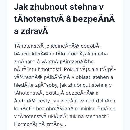
Jak zhubnout stehna v
tÄhotenstvÃ­ â bezpeÄnÄ
a zdravÄ
TÄhotenstvÃ­ je jedineÄnÃ© obdobÃ­,
bÄhem kterÃ©ho tÄlo prochÃ¡zÃ­ mnoha
zmÄnami â vÄetnÄ pÅirozenÃ©ho
nÃ¡rÅ¯stu hmotnosti. Pokud vÃ¡s ale trÃ¡pÃ­
vÃ½raznÃ© pÅibÃ­rÃ¡nÃ­ v oblasti stehen a
hledÃ¡te zpÅ¯soby, jak zhubnout stehna v
tÄhotenstvÃ­, existujÃ­ bezpeÄnÃ© a
Å¡etrnÃ© cesty, jak zlepÅ¡it vzhled dolnÃ­ch
konÄetin bez ohroÅ¾enÃ­ miminka. ProÄ se
v tÄhotenstvÃ­ uklÃ¡dÃ¡ tuk na stehnech?
HormonÃ¡lnÃ­ zmÄny…