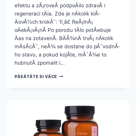
efektu a zÃ¡roveÅ podpoÅilo zdravÃ­ i
regeneraci tÄla. Zde je nÄkolik klÃ­
ÄovÃ½ch krokÅ¯: 1ï¸â£ ReÃ¡lnÃ¡
oÄekÃ¡vÃ¡nÃ­ Po porodu tÄlo potÅebuje
Äas na zotavenÃ­. BÄÅ¾nÄ trvÃ¡ nÄkolik
mÄsÃ­cÅ¯, neÅ¾ se dostane do pÅ¯vodnÃ­
ho stavu, a pokud kojÃ­te, mÅ¯Å¾e to
hubnutÃ­ zpomalit i…
HUBNUTÃ­
PÅEÄTÄTE SI VÃ­CE
PO
PORODU
BEZ
JOJO
EFEKTU