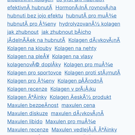
efektivnÃ­ hubnutÃ­
HormonÃ¡lnÃ­ rovnovÃ¡ha
hubnuti bez jojo efektu
hubnutÃ­ pro muÅ¾e
hubnutÃ­ pro Å¾eny
hydrolyzovanÃ½ kolagen
jak zhubnout
jak zhubnout bÅicho
jÃ­delnÃ­Äek na hubnutÃ­
Kolagen dÃ¡vkovÃ¡nÃ­
Kolagen na klouby
Kolagen na nehty
Kolagen na pleÅ¥
Kolagen na vlasy
kolagenovÃ© doplÅky
Kolagen pro muÅ¾e
Kolagen pro sportovce
Kolagen proti stÃ¡rnutÃ­
Kolagen pro Å¾eny
Kolagen pÅÃ­rodnÃ­
Kolagen recenze
Kolagen v prÃ¡Å¡ku
Kolagen ÃºÄinky
Kolagen ÄeskÃ½ produkt
Maxulen bezpeÄnost
maxulen cena
Maxulen diskuze
maxulen dÃ¡vkovÃ¡nÃ­
Maxulen libido
Maxulen pro muÅ¾e
Maxulen recenze
Maxulen vedlejÅ¡Ã­ ÃºÄinky