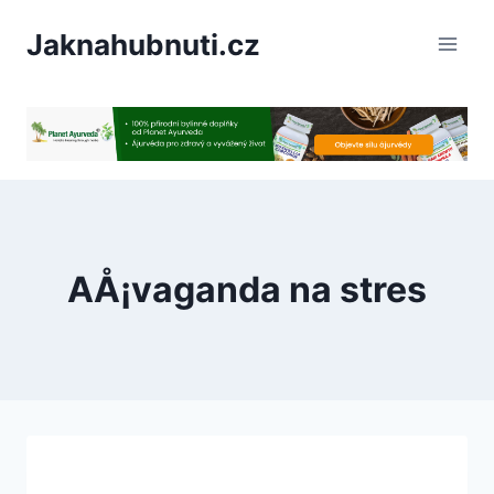
PÅeskoÄit
Jaknahubnuti.cz
na
obsah
AÅ¡vaganda na stres