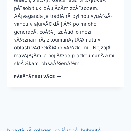
energii, zlepÅ¡it koncentraci a zÃ¡roveÅ
pÅ¯sobit uklidÅujÃ­cÃ­m zpÅ¯sobem.
AÅ¡vaganda je tradiÄnÃ­ bylinou vyuÅ¾Ã­
vanou v ajurvÃ©dÄ jiÅ¾ po mnoho
generacÃ­, coÅ¾ ji zaÅadilo mezi
vÃ½znamnÃ¡ zkoumanÃ¡ tÃ©mata v
oblasti vÄdeckÃ©ho vÃ½zkumu. NejzajÃ­
mavÄjÅ¡Ã­mi a nejlÃ©pe prozkoumanÃ½mi
sloÅ¾kami obsaÅ¾enÃ½mi…
AÅ¡VAGANDA
PÅEÄTÄTE SI VÃ­CE
50
KAPSLÃ­
bioaktivnÃ­ kolagen
co jÃ­st pÅi hubnutÃ­