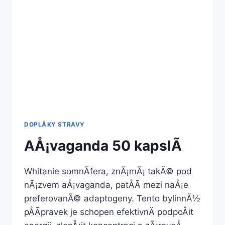
DOPLÅKY STRAVY
AÅ¡vaganda 50 kapslÃ­
Whitanie somnÃ­fera, znÃ¡mÃ¡ takÃ© pod
nÃ¡zvem aÅ¡vaganda, patÅÃ­ mezi naÅ¡e
preferovanÃ© adaptogeny. Tento bylinnÃ½
pÅÃ­pravek je schopen efektivnÄ podpoÅit