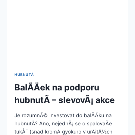
HUBNUTÃ­
BalÃ­Äek na podporu
hubnutÃ­ – slevovÃ¡ akce
Je rozumnÃ© investovat do balÃ­Äku na
hubnutÃ­? Ano, nejednÃ¡ se o spalovaÄe
tukÅ¯ (snad kromÄ gyokuro v urÄitÃ½ch