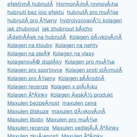
efektivnÃ­ hubnutÃ­
HormonÃ¡lnÃ­ rovnovÃ¡ha
hubnuti bez jojo efektu
hubnutÃ­ pro muÅ¾e
hubnutÃ­ pro Å¾eny
hydrolyzovanÃ½ kolagen
jak zhubnout
jak zhubnout bÅicho
jÃ­delnÃ­Äek na hubnutÃ­
Kolagen dÃ¡vkovÃ¡nÃ­
Kolagen na klouby
Kolagen na nehty
Kolagen na pleÅ¥
Kolagen na vlasy
kolagenovÃ© doplÅky
Kolagen pro muÅ¾e
Kolagen pro sportovce
Kolagen proti stÃ¡rnutÃ­
Kolagen pro Å¾eny
Kolagen pÅÃ­rodnÃ­
Kolagen recenze
Kolagen v prÃ¡Å¡ku
Kolagen ÃºÄinky
Kolagen ÄeskÃ½ produkt
Maxulen bezpeÄnost
maxulen cena
Maxulen diskuze
maxulen dÃ¡vkovÃ¡nÃ­
Maxulen libido
Maxulen pro muÅ¾e
Maxulen recenze
Maxulen vedlejÅ¡Ã­ ÃºÄinky
Maxulen zkuÅ¡enosti
Maxulen ÃºÄinky