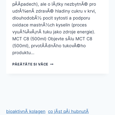
pÅÃ­padech), ale o lÃ¡tky nezbytnÃ© pro
udrÅ¾enÃ­ zdravÃ© hladiny cukru v krvi,
dlouhodobÃ½ pocit sytosti a podporu
oxidace mastnÃ½ch kyselin (proces
vyuÅ¾Ã­vÃ¡nÃ­ tuku jako zdroje energie).
MCT C8 (500ml) Objevte sÃ­lu MCT C8
(500ml), prvotÅÃ­dnÃ­ho tukovÃ©ho
produktu…
BALÃ­
PÅEÄTÄTE SI VÃ­CE
ÄEK
NA
PODPORU
HUBNUTÃ­
–
SLEVOVÃ¡
AKCE
bioaktivnÃ­ kolagen
co jÃ­st pÅi hubnutÃ­