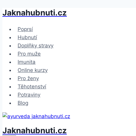
Jaknahubnuti.cz
Přeskočit
na
obsah
Poprsí
Hubnutí
Doplňky stravy
Pro muže
Imunita
Online kurzy
Pro ženy
Těhotenství
Potraviny
Blog
Jaknahubnuti.cz