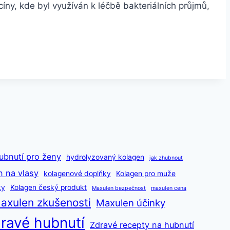
cíny, kde byl využíván k léčbě bakteriálních průjmů,
ubnutí pro ženy
hydrolyzovaný kolagen
jak zhubnout
n na vlasy
kolagenové doplňky
Kolagen pro muže
ky
Kolagen český produkt
Maxulen bezpečnost
maxulen cena
axulen zkušenosti
Maxulen účinky
ravé hubnutí
Zdravé recepty na hubnutí