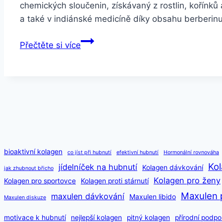
chemických sloučenin, získávaný z rostlin, kořínků 
a také v indiánské medicíně díky obsahu berberin
Berberin
Přečtěte si více
HCL
90
kapslí
bioaktivní kolagen
co jíst při hubnutí
efektivní hubnutí
Hormonální rovnováha
Kol
jídelníček na hubnutí
Kolagen dávkování
jak zhubnout břicho
Kolagen pro ženy
Kolagen pro sportovce
Kolagen proti stárnutí
Maxulen 
maxulen dávkování
Maxulen libido
Maxulen diskuze
motivace k hubnutí
nejlepší kolagen
pitný kolagen
přírodní podpo