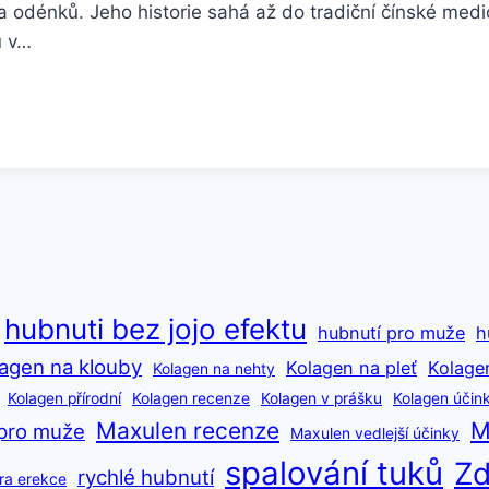
a odénků. Jeho historie sahá až do tradiční čínské medi
u v…
hubnuti bez jojo efektu
hubnutí pro muže
h
agen na klouby
Kolagen na pleť
Kolage
Kolagen na nehty
Kolagen přírodní
Kolagen recenze
Kolagen v prášku
Kolagen účin
Maxulen recenze
M
pro muže
Maxulen vedlejší účinky
spalování tuků
Zd
rychlé hubnutí
ra erekce