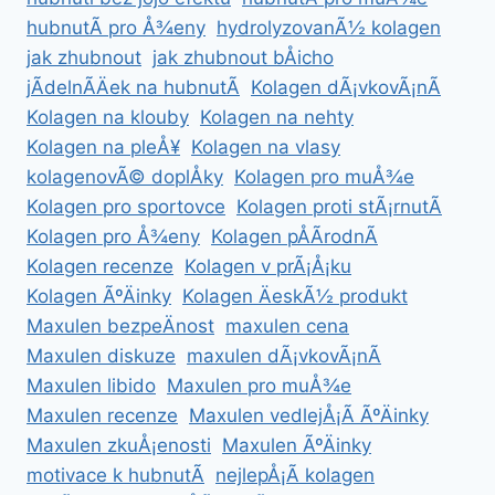
hubnutÃ­ pro Å¾eny
hydrolyzovanÃ½ kolagen
jak zhubnout
jak zhubnout bÅicho
jÃ­delnÃ­Äek na hubnutÃ­
Kolagen dÃ¡vkovÃ¡nÃ­
Kolagen na klouby
Kolagen na nehty
Kolagen na pleÅ¥
Kolagen na vlasy
kolagenovÃ© doplÅky
Kolagen pro muÅ¾e
Kolagen pro sportovce
Kolagen proti stÃ¡rnutÃ­
Kolagen pro Å¾eny
Kolagen pÅÃ­rodnÃ­
Kolagen recenze
Kolagen v prÃ¡Å¡ku
Kolagen ÃºÄinky
Kolagen ÄeskÃ½ produkt
Maxulen bezpeÄnost
maxulen cena
Maxulen diskuze
maxulen dÃ¡vkovÃ¡nÃ­
Maxulen libido
Maxulen pro muÅ¾e
Maxulen recenze
Maxulen vedlejÅ¡Ã­ ÃºÄinky
Maxulen zkuÅ¡enosti
Maxulen ÃºÄinky
motivace k hubnutÃ­
nejlepÅ¡Ã­ kolagen