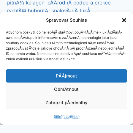
pitnÃ½ kolagen
pÅÃ­rodnÃ­ podpora erekce
rychlÃ© hubnutÃ­
spalovÃ¡nÃ­ tukÅ¯
ZdravÃ© hubnutÃ­
ZdravÃ© recepty na hubnutÃ­
Spravovat Souhlas
zdravÃ½ Å¾ivotnÃ­ styl
Abychom poskytli co nejlepÅ¡Ã­ sluÅ¾by, pouÅ¾Ã­vÃ¡me k uklÃ¡dÃ¡nÃ­
a/nebo pÅÃ­stupu k informacÃ­m o zaÅÃ­zenÃ­, technologie jako jsou
soubory cookies. Souhlas s tÄmito technologiemi nÃ¡m umoÅ¾nÃ­
zpracovÃ¡vat Ãºdaje, jako je chovÃ¡nÃ­ pÅi prochÃ¡zenÃ­ nebo jedineÄnÃ¡
ID na tomto webu. Nesouhlas nebo odvolÃ¡nÃ­ souhlasu mÅ¯Å¾e nepÅÃ­
ZÃ¡sady cookies (EU)
znivÄ ovlivnit urÄitÃ© vlastnosti a funkce.
ZÃ¡sady ochrany osobnÃ­ch ÃºdajÅ¯
PÅÃ­jmout
OdmÃ­tnout
© 2026 Jaknahubnuti.cz - Å ablona pro
Zobrazit pÅedvolby
WordPress od
Kadence WP
{title}
{title}
Spravovat souhlas
{title}
Exit mobile version