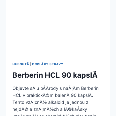
HUBNUTÃ­
|
DOPLÅKY STRAVY
Berberin HCL 90 kapslÃ­
Objevte sÃ­lu pÅÃ­rody s naÅ¡Ã­m Berberin
HCL v praktickÃ©m balenÃ­ 90 kapslÃ­.
Tento vzÃ¡cnÃ½ alkaloid je jednou z
nejdÃ©le znÃ¡mÃ½ch a lÃ©kaÅsky