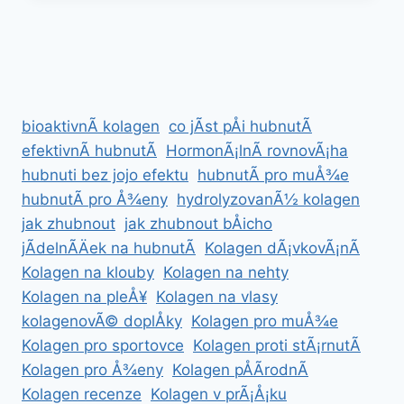
HUBNUTÃ­
BÅICHA
bioaktivnÃ­ kolagen
co jÃ­st pÅi hubnutÃ­
efektivnÃ­ hubnutÃ­
HormonÃ¡lnÃ­ rovnovÃ¡ha
hubnuti bez jojo efektu
hubnutÃ­ pro muÅ¾e
hubnutÃ­ pro Å¾eny
hydrolyzovanÃ½ kolagen
jak zhubnout
jak zhubnout bÅicho
jÃ­delnÃ­Äek na hubnutÃ­
Kolagen dÃ¡vkovÃ¡nÃ­
Kolagen na klouby
Kolagen na nehty
Kolagen na pleÅ¥
Kolagen na vlasy
kolagenovÃ© doplÅky
Kolagen pro muÅ¾e
Kolagen pro sportovce
Kolagen proti stÃ¡rnutÃ­
Kolagen pro Å¾eny
Kolagen pÅÃ­rodnÃ­
Kolagen recenze
Kolagen v prÃ¡Å¡ku