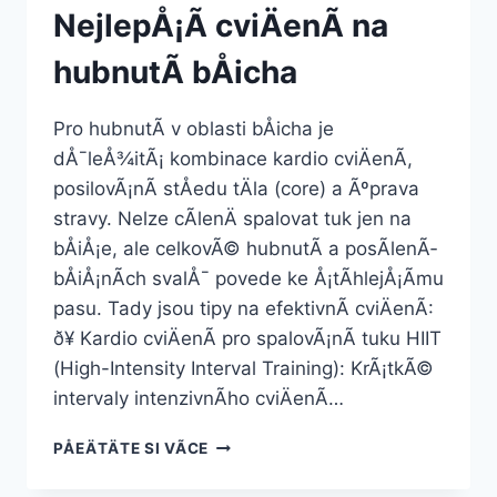
NejlepÅ¡Ã­ cviÄenÃ­ na
hubnutÃ­ bÅicha
Pro hubnutÃ­ v oblasti bÅicha je
dÅ¯leÅ¾itÃ¡ kombinace kardio cviÄenÃ­,
posilovÃ¡nÃ­ stÅedu tÄla (core) a Ãºprava
stravy. Nelze cÃ­lenÄ spalovat tuk jen na
bÅiÅ¡e, ale celkovÃ© hubnutÃ­ a posÃ­lenÃ­
bÅiÅ¡nÃ­ch svalÅ¯ povede ke Å¡tÃ­hlejÅ¡Ã­mu
pasu. Tady jsou tipy na efektivnÃ­ cviÄenÃ­:
ð¥ Kardio cviÄenÃ­ pro spalovÃ¡nÃ­ tuku HIIT
(High-Intensity Interval Training): KrÃ¡tkÃ©
intervaly intenzivnÃ­ho cviÄenÃ­…
NEJLEPÅ¡Ã­
PÅEÄTÄTE SI VÃ­CE
CVIÄENÃ­
NA