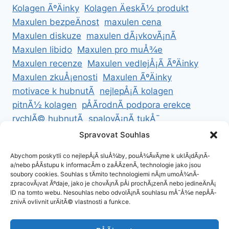
Kolagen ÃºÄinky
Kolagen ÄeskÃ½ produkt
Maxulen bezpeÄnost
maxulen cena
Maxulen diskuze
maxulen dÃ¡vkovÃ¡nÃ­
Maxulen libido
Maxulen pro muÅ¾e
Maxulen recenze
Maxulen vedlejÅ¡Ã­ ÃºÄinky
Maxulen zkuÅ¡enosti
Maxulen ÃºÄinky
motivace k hubnutÃ­
nejlepÅ¡Ã­ kolagen
pitnÃ½ kolagen
pÅÃ­rodnÃ­ podpora erekce
rychlÃ© hubnutÃ­
spalovÃ¡nÃ­ tukÅ¯
ZdravÃ© hubnutÃ­
ZdravÃ© recepty na hubnutÃ­
Spravovat Souhlas
zdravÃ½ Å¾ivotnÃ­ styl
Abychom poskytli co nejlepÅ¡Ã­ sluÅ¾by, pouÅ¾Ã­vÃ¡me k uklÃ¡dÃ¡nÃ­
a/nebo pÅÃ­stupu k informacÃ­m o zaÅÃ­zenÃ­, technologie jako jsou
soubory cookies. Souhlas s tÄmito technologiemi nÃ¡m umoÅ¾nÃ­
zpracovÃ¡vat Ãºdaje, jako je chovÃ¡nÃ­ pÅi prochÃ¡zenÃ­ nebo jedineÄnÃ¡
ID na tomto webu. Nesouhlas nebo odvolÃ¡nÃ­ souhlasu mÅ¯Å¾e nepÅÃ­
ZÃ¡sady cookies (EU)
znivÄ ovlivnit urÄitÃ© vlastnosti a funkce.
ZÃ¡sady ochrany osobnÃ­ch ÃºdajÅ¯