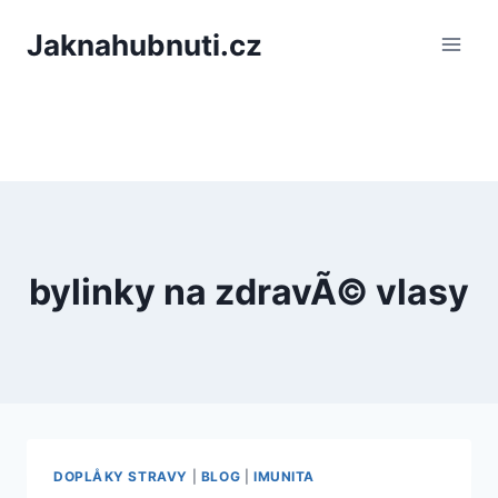
PÅeskoÄit
Jaknahubnuti.cz
na
obsah
bylinky na zdravÃ© vlasy
DOPLÅKY STRAVY
|
BLOG
|
IMUNITA