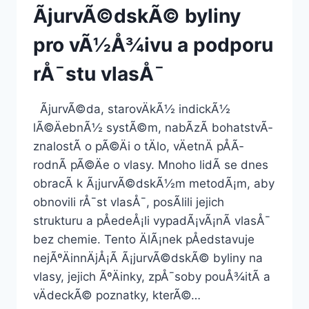
ÃjurvÃ©dskÃ© byliny
pro vÃ½Å¾ivu a podporu
rÅ¯stu vlasÅ¯
ÃjurvÃ©da, starovÄkÃ½ indickÃ½
lÃ©ÄebnÃ½ systÃ©m, nabÃ­zÃ­ bohatstvÃ­
znalostÃ­ o pÃ©Äi o tÄlo, vÄetnÄ pÅÃ­
rodnÃ­ pÃ©Äe o vlasy. Mnoho lidÃ­ se dnes
obracÃ­ k Ã¡jurvÃ©dskÃ½m metodÃ¡m, aby
obnovili rÅ¯st vlasÅ¯, posÃ­lili jejich
strukturu a pÅedeÅ¡li vypadÃ¡vÃ¡nÃ­ vlasÅ¯
bez chemie. Tento ÄlÃ¡nek pÅedstavuje
nejÃºÄinnÄjÅ¡Ã­ Ã¡jurvÃ©dskÃ© byliny na
vlasy, jejich ÃºÄinky, zpÅ¯soby pouÅ¾itÃ­ a
vÄdeckÃ© poznatky, kterÃ©…