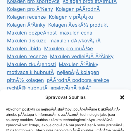
Kolagen pro sportovce
Kolagen proti stÃ¡rnutÃ­
Kolagen pro Å¾eny
Kolagen pÅÃ­rodnÃ­
Kolagen recenze
Kolagen v prÃ¡Å¡ku
Kolagen ÃºÄinky
Kolagen ÄeskÃ½ produkt
Maxulen bezpeÄnost
maxulen cena
Maxulen diskuze
maxulen dÃ¡vkovÃ¡nÃ­
Maxulen libido
Maxulen pro muÅ¾e
Maxulen recenze
Maxulen vedlejÅ¡Ã­ ÃºÄinky
Maxulen zkuÅ¡enosti
Maxulen ÃºÄinky
motivace k hubnutÃ­
nejlepÅ¡Ã­ kolagen
pitnÃ½ kolagen
pÅÃ­rodnÃ­ podpora erekce
rychlÃ© hubnutÃ­
spalovÃ¡nÃ­ tukÅ¯
ZdravÃ© hubnutÃ­
ZdravÃ© recepty na hubnutÃ­
Spravovat Souhlas
zdravÃ½ Å¾ivotnÃ­ styl
Abychom poskytli co nejlepÅ¡Ã­ sluÅ¾by, pouÅ¾Ã­vÃ¡me k uklÃ¡dÃ¡nÃ­
a/nebo pÅÃ­stupu k informacÃ­m o zaÅÃ­zenÃ­, technologie jako jsou
soubory cookies. Souhlas s tÄmito technologiemi nÃ¡m umoÅ¾nÃ­
zpracovÃ¡vat Ãºdaje, jako je chovÃ¡nÃ­ pÅi prochÃ¡zenÃ­ nebo jedineÄnÃ¡
ID na tomto webu. Nesouhlas nebo odvolÃ¡nÃ­ souhlasu mÅ¯Å¾e nepÅÃ­