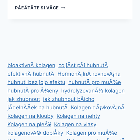
ÃJURVÃ©DSKÃ©
PÅEÄTÄTE SI VÃ­CE
BYLINY
PRO
VÃ½Å¾IVU
A
PODPORU
RÅ¯STU
VLASÅ¯
bioaktivnÃ­ kolagen
co jÃ­st pÅi hubnutÃ­
efektivnÃ­ hubnutÃ­
HormonÃ¡lnÃ­ rovnovÃ¡ha
hubnuti bez jojo efektu
hubnutÃ­ pro muÅ¾e
hubnutÃ­ pro Å¾eny
hydrolyzovanÃ½ kolagen
jak zhubnout
jak zhubnout bÅicho
jÃ­delnÃ­Äek na hubnutÃ­
Kolagen dÃ¡vkovÃ¡nÃ­
Kolagen na klouby
Kolagen na nehty
Kolagen na pleÅ¥
Kolagen na vlasy
kolagenovÃ© doplÅky
Kolagen pro muÅ¾e