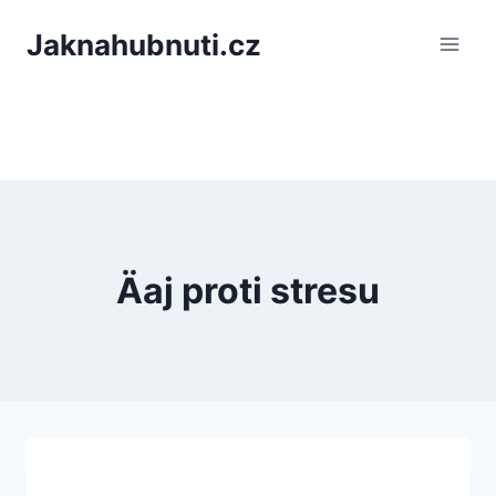
PÅeskoÄit
Jaknahubnuti.cz
na
obsah
Äaj proti stresu