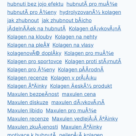
hubnuti bez jojo efektu
hubnutÃ­ pro muÅ¾e
hubnutÃ­ pro Å¾eny
hydrolyzovanÃ½ kolagen
jak zhubnout
jak zhubnout bÅicho
jÃ­delnÃ­Äek na hubnutÃ­
Kolagen dÃ¡vkovÃ¡nÃ­
Kolagen na klouby
Kolagen na nehty
Kolagen na pleÅ¥
Kolagen na vlasy
kolagenovÃ© doplÅky
Kolagen pro muÅ¾e
Kolagen pro sportovce
Kolagen proti stÃ¡rnutÃ­
Kolagen pro Å¾eny
Kolagen pÅÃ­rodnÃ­
Kolagen recenze
Kolagen v prÃ¡Å¡ku
Kolagen ÃºÄinky
Kolagen ÄeskÃ½ produkt
Maxulen bezpeÄnost
maxulen cena
Maxulen diskuze
maxulen dÃ¡vkovÃ¡nÃ­
Maxulen libido
Maxulen pro muÅ¾e
Maxulen recenze
Maxulen vedlejÅ¡Ã­ ÃºÄinky
Maxulen zkuÅ¡enosti
Maxulen ÃºÄinky
motivace k hubnutÃ­
nejlepÅ¡Ã­ kolagen