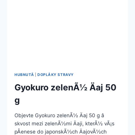
HUBNUTÃ­
|
DOPLÅKY STRAVY
Gyokuro zelenÃ½ Äaj 50
g
Objevte Gyokuro zelenÃ½ Äaj 50 g â
skvost mezi zelenÃ½mi Äaji, kterÃ½ vÃ¡s
pÅenese do japonskÃ½ch ÄajovÃ½ch