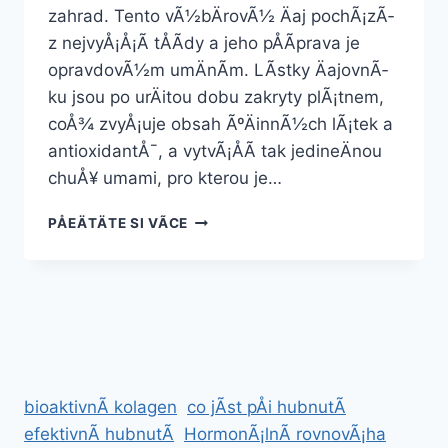
zahrad. Tento vÃ½bÄrovÃ½ Äaj pochÃ¡zÃ­
z nejvyÅ¡Å¡Ã­ tÅÃ­dy a jeho pÅÃ­prava je
opravdovÃ½m umÄnÃ­m. LÃ­stky ÄajovnÃ­
ku jsou po urÄitou dobu zakryty plÃ¡tnem,
coÅ¾ zvyÅ¡uje obsah ÃºÄinnÃ½ch lÃ¡tek a
antioxidantÅ¯, a vytvÃ¡ÅÃ­ tak jedineÄnou
chuÅ¥ umami, pro kterou je…
GYOKURO
PÅEÄTÄTE SI VÃ­CE
ZELENÃ½
ÄAJ
50
G
bioaktivnÃ­ kolagen
co jÃ­st pÅi hubnutÃ­
efektivnÃ­ hubnutÃ­
HormonÃ¡lnÃ­ rovnovÃ¡ha