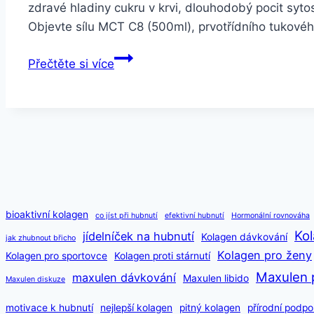
zdravé hladiny cukru v krvi, dlouhodobý pocit syt
Objevte sílu MCT C8 (500ml), prvotřídního tukové
Balíček
Přečtěte si více
na
podporu
hubnutí
–
slevová
akce
bioaktivní kolagen
co jíst při hubnutí
efektivní hubnutí
Hormonální rovnováha
Kol
jídelníček na hubnutí
Kolagen dávkování
jak zhubnout břicho
Kolagen pro ženy
Kolagen pro sportovce
Kolagen proti stárnutí
Maxulen 
maxulen dávkování
Maxulen libido
Maxulen diskuze
motivace k hubnutí
nejlepší kolagen
pitný kolagen
přírodní podpo