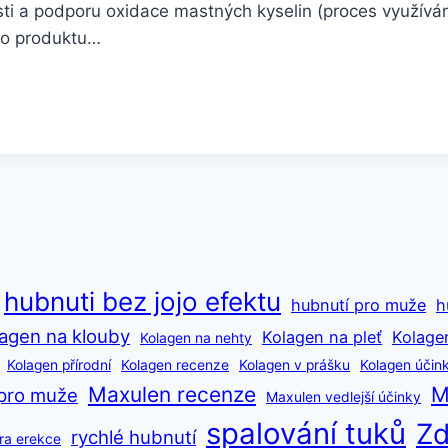
osti a podporu oxidace mastných kyselin (proces využívá
ho produktu…
hubnuti bez jojo efektu
hubnutí pro muže
h
agen na klouby
Kolagen na pleť
Kolage
Kolagen na nehty
Kolagen přírodní
Kolagen recenze
Kolagen v prášku
Kolagen účin
Maxulen recenze
M
pro muže
Maxulen vedlejší účinky
spalování tuků
Zd
rychlé hubnutí
ra erekce