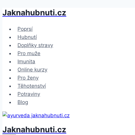
Jaknahubnuti.cz
Přeskočit
na
obsah
Poprsí
Hubnutí
Doplňky stravy
Pro muže
Imunita
Online kurzy
Pro ženy
Těhotenství
Potraviny
Blog
Jaknahubnuti.cz