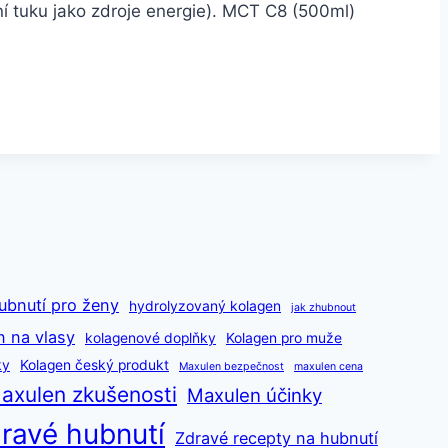
ní tuku jako zdroje energie). MCT C8 (500ml)
ubnutí pro ženy
hydrolyzovaný kolagen
jak zhubnout
n na vlasy
kolagenové doplňky
Kolagen pro muže
ky
Kolagen český produkt
Maxulen bezpečnost
maxulen cena
axulen zkušenosti
Maxulen účinky
ravé hubnutí
Zdravé recepty na hubnutí