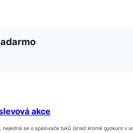
 zadarmo
 slevová akce
 nejedná se o spalovače tuků (snad kromě gyokuro v urč