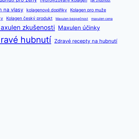
hydrolyzovaný kolagen
jak zhubnout
n na vlasy
kolagenové doplňky
Kolagen pro muže
ky
Kolagen český produkt
Maxulen bezpečnost
maxulen cena
axulen zkušenosti
Maxulen účinky
ravé hubnutí
Zdravé recepty na hubnutí