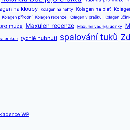
agen na klouby
Kolagen na pleť
Kolage
Kolagen na nehty
Kolagen přírodní
Kolagen recenze
Kolagen v prášku
Kolagen účin
Maxulen recenze
M
pro muže
Maxulen vedlejší účinky
spalování tuků
Zd
rychlé hubnutí
ra erekce
Kadence WP