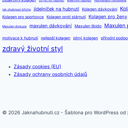
bioaktivní kolagen
co jíst při hubnutí
efektivní hubnutí
Hormonální rovnováha
Kol
jídelníček na hubnutí
Kolagen dávkování
jak zhubnout břicho
Kolagen pro ženy
Kolagen pro sportovce
Kolagen proti stárnutí
Maxulen 
maxulen dávkování
Maxulen libido
Maxulen diskuze
motivace k hubnutí
nejlepší kolagen
pitný kolagen
přírodní podpo
zdravý životní styl
Zásady cookies (EU)
Zásady ochrany osobních údajů
© 2026 Jaknahubnuti.cz - Šablona pro WordPress od