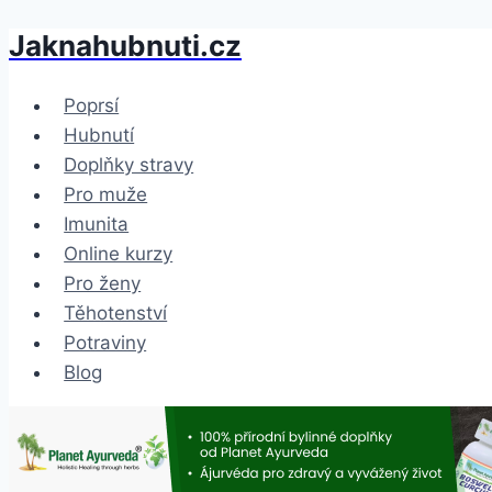
Jaknahubnuti.cz
Přeskočit
na
obsah
Poprsí
Hubnutí
Doplňky stravy
Pro muže
Imunita
Online kurzy
Pro ženy
Těhotenství
Potraviny
Blog