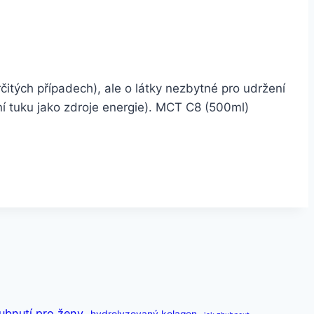
itých případech), ale o látky nezbytné pro udržení
ní tuku jako zdroje energie). MCT C8 (500ml)
ubnutí pro ženy