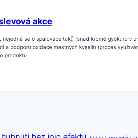
 slevová akce
 nejedná se o spalovače tuků (snad kromě gyokuro v urč
osti a podporu oxidace mastných kyselin (proces využívá
ho produktu…
hubnuti bez jojo efektu
hubnutí pro muže
h