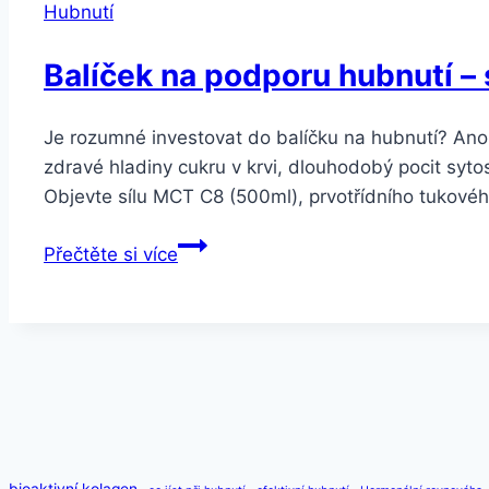
Hubnutí
Balíček na podporu hubnutí –
Je rozumné investovat do balíčku na hubnutí? Ano,
zdravé hladiny cukru v krvi, dlouhodobý pocit syt
Objevte sílu MCT C8 (500ml), prvotřídního tukové
Balíček
Přečtěte si více
na
podporu
hubnutí
–
slevová
akce