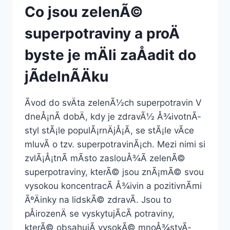
Co jsou zelenÃ©
superpotraviny a proÄ
byste je mÄli zaÅadit do
jÃ­delnÃ­Äku
Ãvod do svÄta zelenÃ½ch superpotravin V
dneÅ¡nÃ­ dobÄ, kdy je zdravÃ½ Å¾ivotnÃ­
styl stÃ¡le populÃ¡rnÄjÅ¡Ã­, se stÃ¡le vÃ­ce
mluvÃ­ o tzv. superpotravinÃ¡ch. Mezi nimi si
zvlÃ¡Å¡tnÃ­ mÃ­sto zaslouÅ¾Ã­ zelenÃ©
superpotraviny, kterÃ© jsou znÃ¡mÃ© svou
vysokou koncentracÃ­ Å¾ivin a pozitivnÃ­mi
ÃºÄinky na lidskÃ© zdravÃ­. Jsou to
pÅirozenÄ se vyskytujÃ­cÃ­ potraviny,
kterÃ© obsahujÃ­ vysokÃ© mnoÅ¾stvÃ­