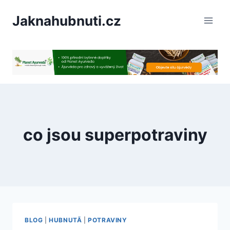
PÅeskoÄit
Jaknahubnuti.cz
na
obsah
co jsou superpotraviny
BLOG
|
HUBNUTÃ­
|
POTRAVINY