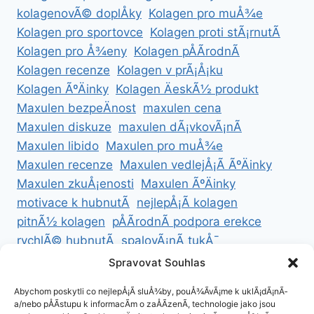
kolagenovÃ© doplÅky
Kolagen pro muÅ¾e
Kolagen pro sportovce
Kolagen proti stÃ¡rnutÃ­
Kolagen pro Å¾eny
Kolagen pÅÃ­rodnÃ­
Kolagen recenze
Kolagen v prÃ¡Å¡ku
Kolagen ÃºÄinky
Kolagen ÄeskÃ½ produkt
Maxulen bezpeÄnost
maxulen cena
Maxulen diskuze
maxulen dÃ¡vkovÃ¡nÃ­
Maxulen libido
Maxulen pro muÅ¾e
Maxulen recenze
Maxulen vedlejÅ¡Ã­ ÃºÄinky
Maxulen zkuÅ¡enosti
Maxulen ÃºÄinky
motivace k hubnutÃ­
nejlepÅ¡Ã­ kolagen
pitnÃ½ kolagen
pÅÃ­rodnÃ­ podpora erekce
rychlÃ© hubnutÃ­
spalovÃ¡nÃ­ tukÅ¯
ZdravÃ© hubnutÃ­
ZdravÃ© recepty na hubnutÃ­
Spravovat Souhlas
zdravÃ½ Å¾ivotnÃ­ styl
Abychom poskytli co nejlepÅ¡Ã­ sluÅ¾by, pouÅ¾Ã­vÃ¡me k uklÃ¡dÃ¡nÃ­
a/nebo pÅÃ­stupu k informacÃ­m o zaÅÃ­zenÃ­, technologie jako jsou