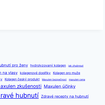
ubnutí pro ženy
hydrolyzovaný kolagen
jak zhubnout
n na vlasy
kolagenové doplňky
Kolagen pro muže
ky
Kolagen český produkt
Maxulen bezpečnost
maxulen cena
axulen zkušenosti
Maxulen účinky
ravé hubnutí
Zdravé recepty na hubnutí