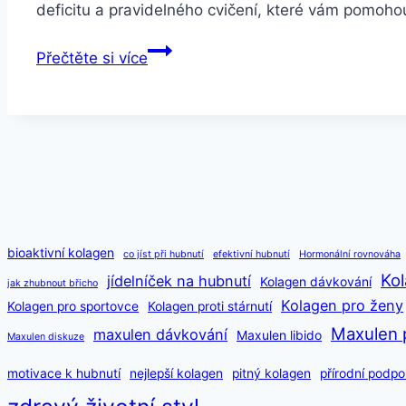
deficitu a pravidelného cvičení, které vám pomo
Zhubněte
Přečtěte si více
5
kg
za
30
dní:
Bezpečný
plán
pro
bioaktivní kolagen
co jíst při hubnutí
efektivní hubnutí
Hormonální rovnováha
každého
Kol
jídelníček na hubnutí
Kolagen dávkování
jak zhubnout břicho
Kolagen pro ženy
Kolagen pro sportovce
Kolagen proti stárnutí
Maxulen 
maxulen dávkování
Maxulen libido
Maxulen diskuze
motivace k hubnutí
nejlepší kolagen
pitný kolagen
přírodní podpo