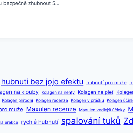
hou bezpečně zhubnout 5…
hubnuti bez jojo efektu
hubnutí pro muže
h
agen na klouby
Kolagen na pleť
Kolage
Kolagen na nehty
Kolagen přírodní
Kolagen recenze
Kolagen v prášku
Kolagen účin
Maxulen recenze
M
pro muže
Maxulen vedlejší účinky
spalování tuků
Zd
rychlé hubnutí
ra erekce