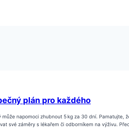
pečný plán pro každého
rý může napomoci zhubnout 5 kg za 30 dní. Pamatujte, ž
ovat své záměry s lékařem či odborníkem na výživu. Pře