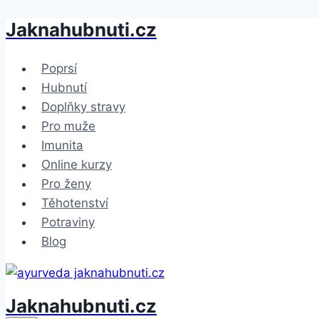
Jaknahubnuti.cz
Přeskočit
na
obsah
Poprsí
Hubnutí
Doplňky stravy
Pro muže
Imunita
Online kurzy
Pro ženy
Těhotenství
Potraviny
Blog
Jaknahubnuti.cz