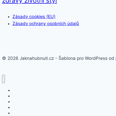
zdravý životní styl
Zásady cookies (EU)
Zásady ochrany osobních údajů
© 2026 Jaknahubnuti.cz - Šablona pro WordPress od
Poprsí
Hubnutí
Doplňky stravy
Pro muže
Imunita