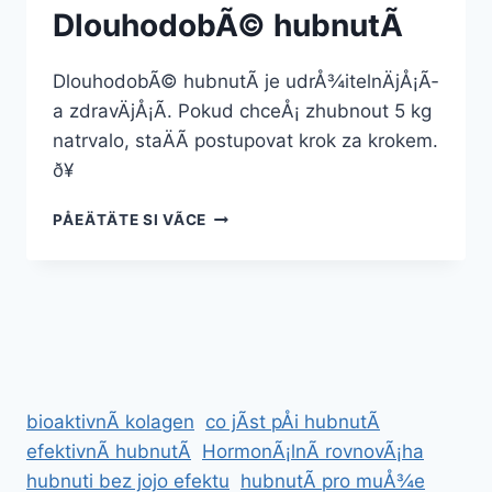
DlouhodobÃ© hubnutÃ­
DlouhodobÃ© hubnutÃ­ je udrÅ¾itelnÄjÅ¡Ã­
a zdravÄjÅ¡Ã­. Pokud chceÅ¡ zhubnout 5 kg
natrvalo, staÄÃ­ postupovat krok za krokem.
ð¥
DLOUHODOBÃ©
PÅEÄTÄTE SI VÃ­CE
HUBNUTÃ­
bioaktivnÃ­ kolagen
co jÃ­st pÅi hubnutÃ­
efektivnÃ­ hubnutÃ­
HormonÃ¡lnÃ­ rovnovÃ¡ha
hubnuti bez jojo efektu
hubnutÃ­ pro muÅ¾e