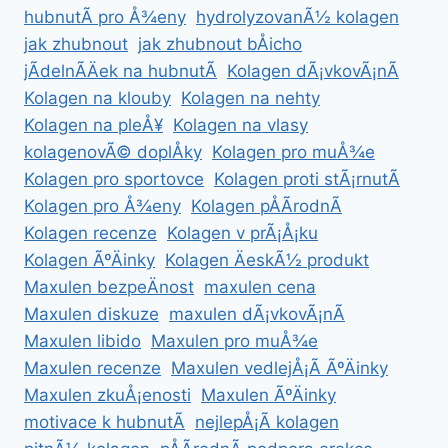
hubnutÃ­ pro Å¾eny
hydrolyzovanÃ½ kolagen
jak zhubnout
jak zhubnout bÅicho
jÃ­delnÃ­Äek na hubnutÃ­
Kolagen dÃ¡vkovÃ¡nÃ­
Kolagen na klouby
Kolagen na nehty
Kolagen na pleÅ¥
Kolagen na vlasy
kolagenovÃ© doplÅky
Kolagen pro muÅ¾e
Kolagen pro sportovce
Kolagen proti stÃ¡rnutÃ­
Kolagen pro Å¾eny
Kolagen pÅÃ­rodnÃ­
Kolagen recenze
Kolagen v prÃ¡Å¡ku
Kolagen ÃºÄinky
Kolagen ÄeskÃ½ produkt
Maxulen bezpeÄnost
maxulen cena
Maxulen diskuze
maxulen dÃ¡vkovÃ¡nÃ­
Maxulen libido
Maxulen pro muÅ¾e
Maxulen recenze
Maxulen vedlejÅ¡Ã­ ÃºÄinky
Maxulen zkuÅ¡enosti
Maxulen ÃºÄinky
motivace k hubnutÃ­
nejlepÅ¡Ã­ kolagen