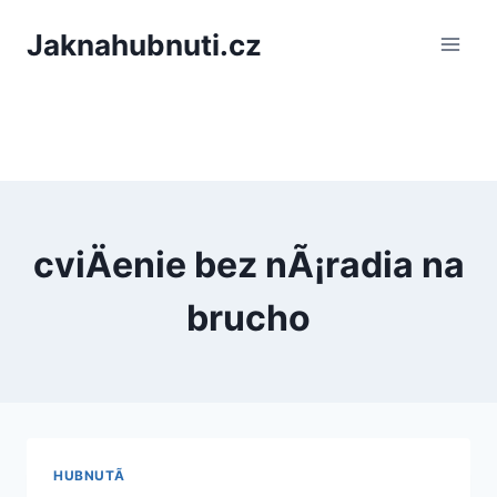
PÅeskoÄit
Jaknahubnuti.cz
na
obsah
cviÄenie bez nÃ¡radia na
brucho
HUBNUTÃ­