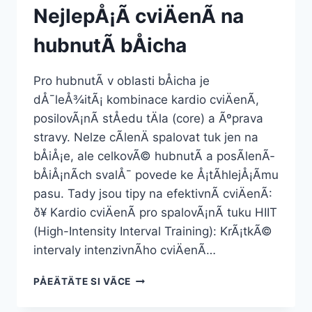
NejlepÅ¡Ã­ cviÄenÃ­ na
hubnutÃ­ bÅicha
Pro hubnutÃ­ v oblasti bÅicha je
dÅ¯leÅ¾itÃ¡ kombinace kardio cviÄenÃ­,
posilovÃ¡nÃ­ stÅedu tÄla (core) a Ãºprava
stravy. Nelze cÃ­lenÄ spalovat tuk jen na
bÅiÅ¡e, ale celkovÃ© hubnutÃ­ a posÃ­lenÃ­
bÅiÅ¡nÃ­ch svalÅ¯ povede ke Å¡tÃ­hlejÅ¡Ã­mu
pasu. Tady jsou tipy na efektivnÃ­ cviÄenÃ­:
ð¥ Kardio cviÄenÃ­ pro spalovÃ¡nÃ­ tuku HIIT
(High-Intensity Interval Training): KrÃ¡tkÃ©
intervaly intenzivnÃ­ho cviÄenÃ­…
NEJLEPÅ¡Ã­
PÅEÄTÄTE SI VÃ­CE
CVIÄENÃ­
NA