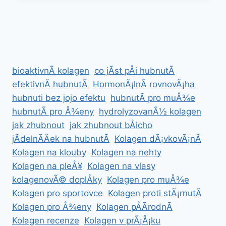
HUBNUTÃ­
BÅICHA
bioaktivnÃ­ kolagen
co jÃ­st pÅi hubnutÃ­
efektivnÃ­ hubnutÃ­
HormonÃ¡lnÃ­ rovnovÃ¡ha
hubnuti bez jojo efektu
hubnutÃ­ pro muÅ¾e
hubnutÃ­ pro Å¾eny
hydrolyzovanÃ½ kolagen
jak zhubnout
jak zhubnout bÅicho
jÃ­delnÃ­Äek na hubnutÃ­
Kolagen dÃ¡vkovÃ¡nÃ­
Kolagen na klouby
Kolagen na nehty
Kolagen na pleÅ¥
Kolagen na vlasy
kolagenovÃ© doplÅky
Kolagen pro muÅ¾e
Kolagen pro sportovce
Kolagen proti stÃ¡rnutÃ­
Kolagen pro Å¾eny
Kolagen pÅÃ­rodnÃ­
Kolagen recenze
Kolagen v prÃ¡Å¡ku