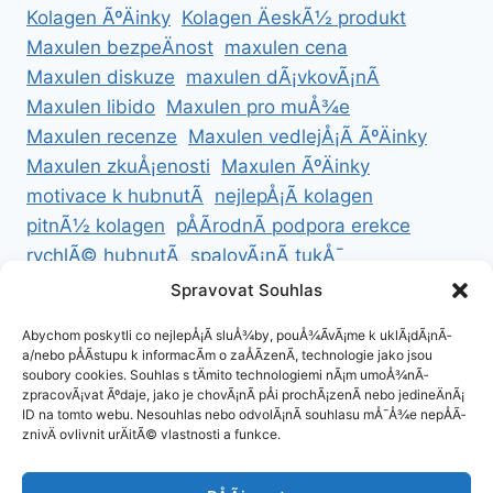
Kolagen ÃºÄinky
Kolagen ÄeskÃ½ produkt
Maxulen bezpeÄnost
maxulen cena
Maxulen diskuze
maxulen dÃ¡vkovÃ¡nÃ­
Maxulen libido
Maxulen pro muÅ¾e
Maxulen recenze
Maxulen vedlejÅ¡Ã­ ÃºÄinky
Maxulen zkuÅ¡enosti
Maxulen ÃºÄinky
motivace k hubnutÃ­
nejlepÅ¡Ã­ kolagen
pitnÃ½ kolagen
pÅÃ­rodnÃ­ podpora erekce
rychlÃ© hubnutÃ­
spalovÃ¡nÃ­ tukÅ¯
ZdravÃ© hubnutÃ­
ZdravÃ© recepty na hubnutÃ­
Spravovat Souhlas
zdravÃ½ Å¾ivotnÃ­ styl
Abychom poskytli co nejlepÅ¡Ã­ sluÅ¾by, pouÅ¾Ã­vÃ¡me k uklÃ¡dÃ¡nÃ­
a/nebo pÅÃ­stupu k informacÃ­m o zaÅÃ­zenÃ­, technologie jako jsou
soubory cookies. Souhlas s tÄmito technologiemi nÃ¡m umoÅ¾nÃ­
zpracovÃ¡vat Ãºdaje, jako je chovÃ¡nÃ­ pÅi prochÃ¡zenÃ­ nebo jedineÄnÃ¡
ID na tomto webu. Nesouhlas nebo odvolÃ¡nÃ­ souhlasu mÅ¯Å¾e nepÅÃ­
ZÃ¡sady cookies (EU)
znivÄ ovlivnit urÄitÃ© vlastnosti a funkce.
ZÃ¡sady ochrany osobnÃ­ch ÃºdajÅ¯