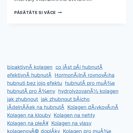
NEJLEPÅ¡Ã­
PÅEÄTÄTE SI VÃ­CE
CVIÄENÃ­
NA
HUBNUTÃ­
BÅICHA
bioaktivnÃ­ kolagen
co jÃ­st pÅi hubnutÃ­
efektivnÃ­ hubnutÃ­
HormonÃ¡lnÃ­ rovnovÃ¡ha
hubnuti bez jojo efektu
hubnutÃ­ pro muÅ¾e
hubnutÃ­ pro Å¾eny
hydrolyzovanÃ½ kolagen
jak zhubnout
jak zhubnout bÅicho
jÃ­delnÃ­Äek na hubnutÃ­
Kolagen dÃ¡vkovÃ¡nÃ­
Kolagen na klouby
Kolagen na nehty
Kolagen na pleÅ¥
Kolagen na vlasy
kolagenovÃ© doplÅky
Kolagen pro muÅ¾e