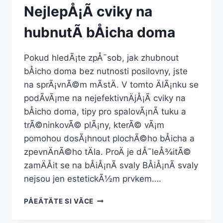
NejlepÅ¡Ã­ cviky na
hubnutÃ­ bÅicha doma
Pokud hledÃ¡te zpÅ¯sob, jak zhubnout
bÅicho doma bez nutnosti posilovny, jste
na sprÃ¡vnÃ©m mÃ­stÄ. V tomto ÄlÃ¡nku se
podÃ­vÃ¡me na nejefektivnÄjÅ¡Ã­ cviky na
bÅicho doma, tipy pro spalovÃ¡nÃ­ tuku a
trÃ©ninkovÃ© plÃ¡ny, kterÃ© vÃ¡m
pomohou dosÃ¡hnout plochÃ©ho bÅicha a
zpevnÄnÃ©ho tÄla. ProÄ je dÅ¯leÅ¾itÃ©
zamÄÅit se na bÅiÅ¡nÃ­ svaly BÅiÅ¡nÃ­ svaly
nejsou jen estetickÃ½m prvkem….
NEJLEPÅ¡Ã­
PÅEÄTÄTE SI VÃ­CE
CVIKY
NA