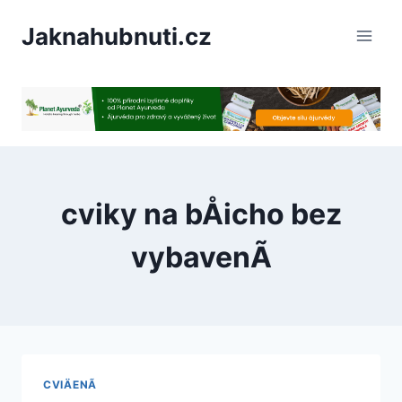
PÅeskoÄit
Jaknahubnuti.cz
na
obsah
cviky na bÅicho bez
vybavenÃ­
CVIÄENÃ­