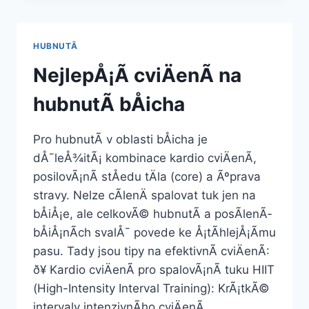
HUBNUTÃ­
BÅICHA
DOMA
HUBNUTÃ­
NejlepÅ¡Ã­ cviÄenÃ­ na
hubnutÃ­ bÅicha
Pro hubnutÃ­ v oblasti bÅicha je
dÅ¯leÅ¾itÃ¡ kombinace kardio cviÄenÃ­,
posilovÃ¡nÃ­ stÅedu tÄla (core) a Ãºprava
stravy. Nelze cÃ­lenÄ spalovat tuk jen na
bÅiÅ¡e, ale celkovÃ© hubnutÃ­ a posÃ­lenÃ­
bÅiÅ¡nÃ­ch svalÅ¯ povede ke Å¡tÃ­hlejÅ¡Ã­mu
pasu. Tady jsou tipy na efektivnÃ­ cviÄenÃ­:
ð¥ Kardio cviÄenÃ­ pro spalovÃ¡nÃ­ tuku HIIT
(High-Intensity Interval Training): KrÃ¡tkÃ©
intervaly intenzivnÃ­ho cviÄenÃ­…