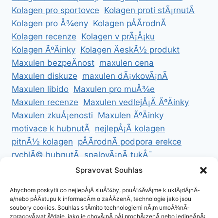
Kolagen pro sportovce
Kolagen proti stÃ¡rnutÃ­
Kolagen pro Å¾eny
Kolagen pÅÃ­rodnÃ­
Kolagen recenze
Kolagen v prÃ¡Å¡ku
Kolagen ÃºÄinky
Kolagen ÄeskÃ½ produkt
Maxulen bezpeÄnost
maxulen cena
Maxulen diskuze
maxulen dÃ¡vkovÃ¡nÃ­
Maxulen libido
Maxulen pro muÅ¾e
Maxulen recenze
Maxulen vedlejÅ¡Ã­ ÃºÄinky
Maxulen zkuÅ¡enosti
Maxulen ÃºÄinky
motivace k hubnutÃ­
nejlepÅ¡Ã­ kolagen
pitnÃ½ kolagen
pÅÃ­rodnÃ­ podpora erekce
rychlÃ© hubnutÃ­
spalovÃ¡nÃ­ tukÅ¯
ZdravÃ© hubnutÃ­
ZdravÃ© recepty na hubnutÃ­
Spravovat Souhlas
zdravÃ½ Å¾ivotnÃ­ styl
Abychom poskytli co nejlepÅ¡Ã­ sluÅ¾by, pouÅ¾Ã­vÃ¡me k uklÃ¡dÃ¡nÃ­
a/nebo pÅÃ­stupu k informacÃ­m o zaÅÃ­zenÃ­, technologie jako jsou
soubory cookies. Souhlas s tÄmito technologiemi nÃ¡m umoÅ¾nÃ­
zpracovÃ¡vat Ãºdaje, jako je chovÃ¡nÃ­ pÅi prochÃ¡zenÃ­ nebo jedineÄnÃ¡