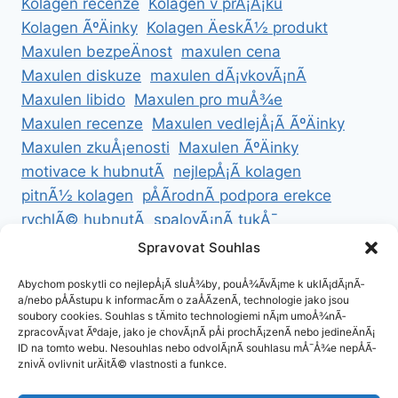
Kolagen recenze
Kolagen v prÃ¡Å¡ku
Kolagen ÃºÄinky
Kolagen ÄeskÃ½ produkt
Maxulen bezpeÄnost
maxulen cena
Maxulen diskuze
maxulen dÃ¡vkovÃ¡nÃ­
Maxulen libido
Maxulen pro muÅ¾e
Maxulen recenze
Maxulen vedlejÅ¡Ã­ ÃºÄinky
Maxulen zkuÅ¡enosti
Maxulen ÃºÄinky
motivace k hubnutÃ­
nejlepÅ¡Ã­ kolagen
pitnÃ½ kolagen
pÅÃ­rodnÃ­ podpora erekce
rychlÃ© hubnutÃ­
spalovÃ¡nÃ­ tukÅ¯
ZdravÃ© hubnutÃ­
ZdravÃ© recepty na hubnutÃ­
Spravovat Souhlas
zdravÃ½ Å¾ivotnÃ­ styl
Abychom poskytli co nejlepÅ¡Ã­ sluÅ¾by, pouÅ¾Ã­vÃ¡me k uklÃ¡dÃ¡nÃ­
a/nebo pÅÃ­stupu k informacÃ­m o zaÅÃ­zenÃ­, technologie jako jsou
soubory cookies. Souhlas s tÄmito technologiemi nÃ¡m umoÅ¾nÃ­
zpracovÃ¡vat Ãºdaje, jako je chovÃ¡nÃ­ pÅi prochÃ¡zenÃ­ nebo jedineÄnÃ¡
ID na tomto webu. Nesouhlas nebo odvolÃ¡nÃ­ souhlasu mÅ¯Å¾e nepÅÃ­
ZÃ¡sady cookies (EU)
znivÄ ovlivnit urÄitÃ© vlastnosti a funkce.
ZÃ¡sady ochrany osobnÃ­ch ÃºdajÅ¯