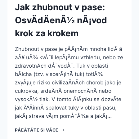
Jak zhubnout v pase:
OsvÄdÄenÃ½ nÃ¡vod
krok za krokem
Zhubnout v pase je pÅÃ¡nÃ­m mnoha lidÃ­ â
aÅ¥ uÅ¾ kvÅ¯li lepÅ¡Ã­mu vzhledu, nebo ze
zdravotnÃ­ch dÅ¯vodÅ¯. Tuk v oblasti
bÅicha (tzv. viscerÃ¡lnÃ­ tuk) totiÅ¾
zvyÅ¡uje riziko civilizaÄnÃ­ch chorob jako je
cukrovka, srdeÄnÃ­ onemocnÄnÃ­ nebo
vysokÃ½ tlak. V tomto ÄlÃ¡nku se dozvÃ­te
jak ÃºÄinnÄ spalovat tuky v oblasti pasu,
jakÃ¡ strava vÃ¡m pomÅ¯Å¾e a jakÃ¡…
JAK
PÅEÄTÄTE SI VÃ­CE
ZHUBNOUT