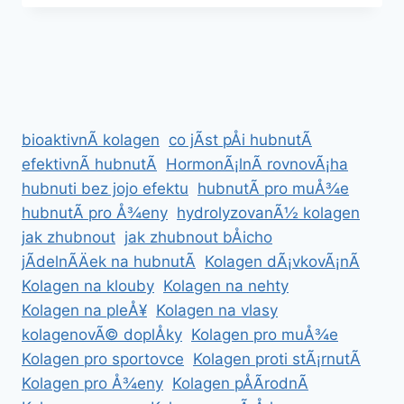
V
PASE:
OSVÄDÄENÃ½
NÃ¡VOD
KROK
ZA
KROKEM
bioaktivnÃ­ kolagen
co jÃ­st pÅi hubnutÃ­
efektivnÃ­ hubnutÃ­
HormonÃ¡lnÃ­ rovnovÃ¡ha
hubnuti bez jojo efektu
hubnutÃ­ pro muÅ¾e
hubnutÃ­ pro Å¾eny
hydrolyzovanÃ½ kolagen
jak zhubnout
jak zhubnout bÅicho
jÃ­delnÃ­Äek na hubnutÃ­
Kolagen dÃ¡vkovÃ¡nÃ­
Kolagen na klouby
Kolagen na nehty
Kolagen na pleÅ¥
Kolagen na vlasy
kolagenovÃ© doplÅky
Kolagen pro muÅ¾e
Kolagen pro sportovce
Kolagen proti stÃ¡rnutÃ­
Kolagen pro Å¾eny
Kolagen pÅÃ­rodnÃ­