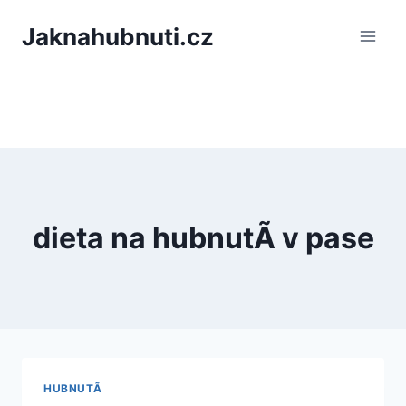
PÅeskoÄit
Jaknahubnuti.cz
na
obsah
dieta na hubnutÃ­ v pase
HUBNUTÃ­