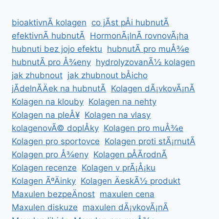
bioaktivnÃ­ kolagen
co jÃ­st pÅi hubnutÃ­
efektivnÃ­ hubnutÃ­
HormonÃ¡lnÃ­ rovnovÃ¡ha
hubnuti bez jojo efektu
hubnutÃ­ pro muÅ¾e
hubnutÃ­ pro Å¾eny
hydrolyzovanÃ½ kolagen
jak zhubnout
jak zhubnout bÅicho
jÃ­delnÃ­Äek na hubnutÃ­
Kolagen dÃ¡vkovÃ¡nÃ­
Kolagen na klouby
Kolagen na nehty
Kolagen na pleÅ¥
Kolagen na vlasy
kolagenovÃ© doplÅky
Kolagen pro muÅ¾e
Kolagen pro sportovce
Kolagen proti stÃ¡rnutÃ­
Kolagen pro Å¾eny
Kolagen pÅÃ­rodnÃ­
Kolagen recenze
Kolagen v prÃ¡Å¡ku
Kolagen ÃºÄinky
Kolagen ÄeskÃ½ produkt
Maxulen bezpeÄnost
maxulen cena
Maxulen diskuze
maxulen dÃ¡vkovÃ¡nÃ­