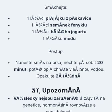
SmÃ­chejte:
1 lÅ¾Ã­ci
prÃ¡Å¡ku z pÃ­skavice
1 lÅ¾Ã­ci
semÃ­nek fenyklu
1 lÅ¾Ã­ci
bÃ­lÃ©ho jogurtu
1 lÅ¾iÄku
medu
Postup:
Naneste smÄs na prsa, nechte pÅ¯sobit
20
minut
, potÃ© oplÃ¡chnÄte vlaÅ¾nou vodou.
Opakujte
2Ã tÃ½dnÄ
.
â ï¸ UpozornÄnÃ­
VÃ½sledky nejsou zaruÄenÃ©
â zÃ¡visÃ­ na
genetice, hormonÃ¡lnÃ­ rovnovÃ¡ze a
pravidelnosti.