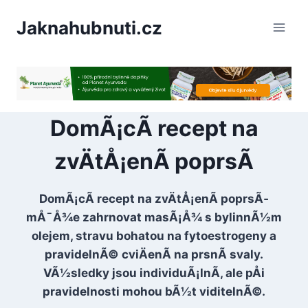
PÅeskoÄit
Jaknahubnuti.cz
na
obsah
DomÃ¡cÃ­ recept na
zvÄtÅ¡enÃ­ poprsÃ­
DomÃ¡cÃ­ recept na zvÄtÅ¡enÃ­ poprsÃ­
mÅ¯Å¾e zahrnovat masÃ¡Å¾ s bylinnÃ½m
olejem, stravu bohatou na fytoestrogeny a
pravidelnÃ© cviÄenÃ­ na prsnÃ­ svaly.
VÃ½sledky jsou individuÃ¡lnÃ­, ale pÅi
pravidelnosti mohou bÃ½t viditelnÃ©.