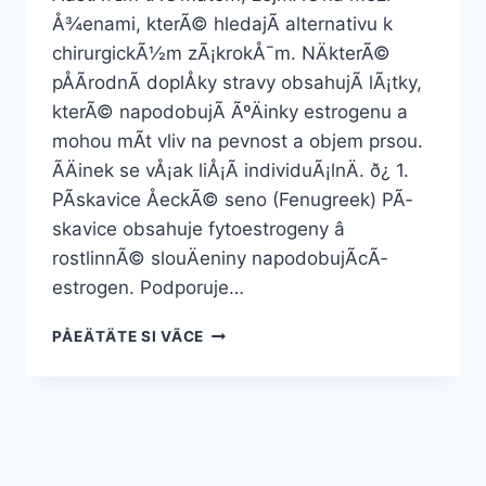
Å¾enami, kterÃ© hledajÃ­ alternativu k
chirurgickÃ½m zÃ¡krokÅ¯m. NÄkterÃ©
pÅÃ­rodnÃ­ doplÅky stravy obsahujÃ­ lÃ¡tky,
kterÃ© napodobujÃ­ ÃºÄinky estrogenu a
mohou mÃ­t vliv na pevnost a objem prsou.
ÃÄinek se vÅ¡ak liÅ¡Ã­ individuÃ¡lnÄ. ð¿ 1.
PÃ­skavice ÅeckÃ© seno (Fenugreek) PÃ­
skavice obsahuje fytoestrogeny â
rostlinnÃ© slouÄeniny napodobujÃ­cÃ­
estrogen. Podporuje…
NEJLEPÅ¡Ã­
PÅEÄTÄTE SI VÃ­CE
PÅÃ­
RODNÃ­
DOPLÅKY
NA
ZVÄTÅ¡ENÃ­
POPRSÃ­