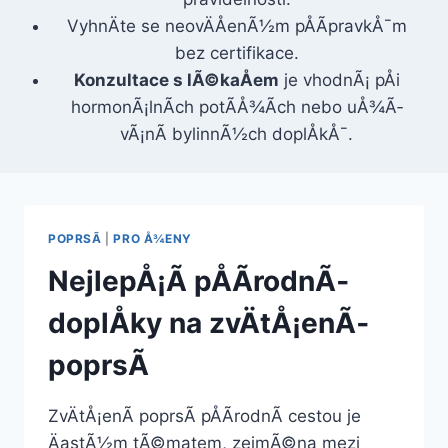
VyhnÄte se neovÄÅenÃ½m pÅÃ­pravkÅ¯m
bez certifikace.
Konzultace s lÃ©kaÅem
je vhodnÃ¡ pÅi
hormonÃ¡lnÃ­ch potÃ­Å¾Ã­ch nebo uÅ¾Ã­
vÃ¡nÃ­ bylinnÃ½ch doplÅkÅ¯.
POPRSÃ­
|
PRO Å¾ENY
NejlepÅ¡Ã­ pÅÃ­rodnÃ­
doplÅky na zvÄtÅ¡enÃ­
poprsÃ­
ZvÄtÅ¡enÃ­ poprsÃ­ pÅÃ­rodnÃ­ cestou je
ÄastÃ½m tÃ©matem, zejmÃ©na mezi