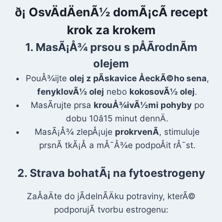
ð¡ OsvÄdÄenÃ½ domÃ¡cÃ­ recept
krok za krokem
1.
MasÃ¡Å¾ prsou s pÅÃ­rodnÃ­m
olejem
PouÅ¾ijte
olej z pÃ­skavice ÅeckÃ©ho sena
,
fenyklovÃ½ olej
nebo
kokosovÃ½ olej
.
MasÃ­rujte prsa
krouÅ¾ivÃ½mi pohyby
po
dobu 10â15 minut dennÄ.
MasÃ¡Å¾ zlepÅ¡uje
prokrvenÃ­
, stimuluje
prsnÃ­ tkÃ¡Å a mÅ¯Å¾e podpoÅit rÅ¯st.
2.
Strava bohatÃ¡ na fytoestrogeny
ZaÅaÄte do jÃ­delnÃ­Äku potraviny, kterÃ©
podporujÃ­ tvorbu estrogenu: