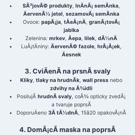
SÃ³jovÃ© produkty
,
lnÄnÃ¡ semÃ­nka
,
ÄervenÃ½ jetel
,
sezamovÃ¡ semÃ­nka
Ovoce:
papÃ¡ja
,
tÅeÅ¡nÄ
,
granÃ¡tovÃ¡
jablka
Zelenina:
mrkev
,
Åepa
,
lilek
,
dÃ½nÄ
LuÅ¡tÄniny:
ÄervenÃ© fazole
,
hrÃ¡Å¡ek
,
Äesnek
3.
CviÄenÃ­ na prsnÃ­ svaly
Kliky
,
tlaky na hrudnÃ­k
,
wall press
nebo
zdvihy na Å¾idli
PosilujÃ­
hrudnÃ­ svaly
, coÅ¾ opticky zvedÃ¡
a tvaruje poprsÃ­
DoporuÄeno
3Ã tÃ½dnÄ
, 15â20 opakovÃ¡nÃ­
4.
DomÃ¡cÃ­ maska na poprsÃ­