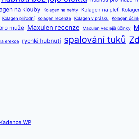
agen na klouby
Kolagen na pleť
Kolage
Kolagen na nehty
Kolagen přírodní
Kolagen recenze
Kolagen v prášku
Kolagen účin
Maxulen recenze
M
pro muže
Maxulen vedlejší účinky
spalování tuků
Zd
rychlé hubnutí
ra erekce
Kadence WP