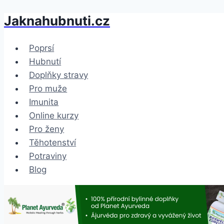
Jaknahubnuti.cz
Přeskočit
na
obsah
Poprsí
Hubnutí
Doplňky stravy
Pro muže
Imunita
Online kurzy
Pro ženy
Těhotenství
Potraviny
Blog