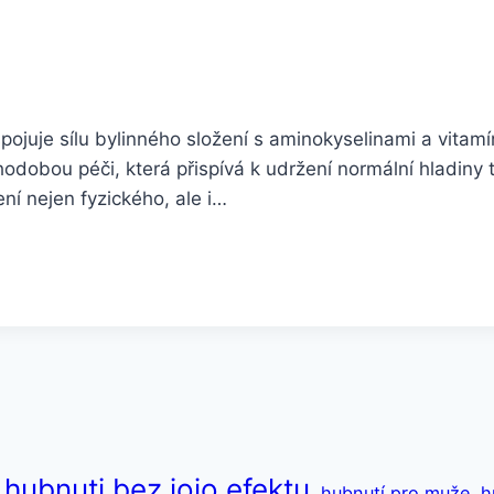
spojuje sílu bylinného složení s aminokyselinami a vitam
hodobou péči, která přispívá k udržení normální hladiny
ní nejen fyzického, ale i…
hubnuti bez jojo efektu
hubnutí pro muže
h