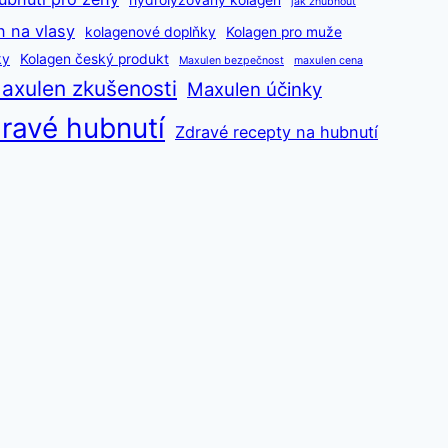
hydrolyzovaný kolagen
jak zhubnout
n na vlasy
kolagenové doplňky
Kolagen pro muže
ky
Kolagen český produkt
Maxulen bezpečnost
maxulen cena
axulen zkušenosti
Maxulen účinky
ravé hubnutí
Zdravé recepty na hubnutí