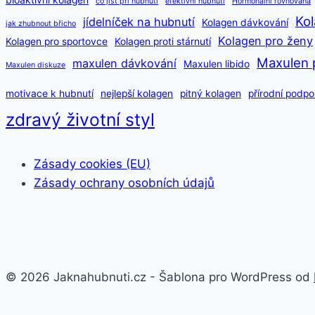
bioaktivní kolagen
co jíst při hubnutí
efektivní hubnutí
Hormonální rovnováha
Kol
jídelníček na hubnutí
Kolagen dávkování
jak zhubnout břicho
Kolagen pro ženy
Kolagen pro sportovce
Kolagen proti stárnutí
Maxulen 
maxulen dávkování
Maxulen libido
Maxulen diskuze
motivace k hubnutí
nejlepší kolagen
pitný kolagen
přírodní podpo
zdravý životní styl
Zásady cookies (EU)
Zásady ochrany osobních údajů
© 2026 Jaknahubnuti.cz - Šablona pro WordPress od