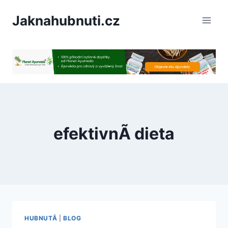
PÅeskoÄit
Jaknahubnuti.cz
na
obsah
efektivnÃ­ dieta
HUBNUTÃ­
|
BLOG