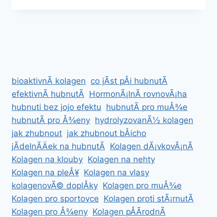
ZDRAVÄ
A
BEZ
HLADOVÄNÃ­
bioaktivnÃ­ kolagen
co jÃ­st pÅi hubnutÃ­
efektivnÃ­ hubnutÃ­
HormonÃ¡lnÃ­ rovnovÃ¡ha
hubnuti bez jojo efektu
hubnutÃ­ pro muÅ¾e
hubnutÃ­ pro Å¾eny
hydrolyzovanÃ½ kolagen
jak zhubnout
jak zhubnout bÅicho
jÃ­delnÃ­Äek na hubnutÃ­
Kolagen dÃ¡vkovÃ¡nÃ­
Kolagen na klouby
Kolagen na nehty
Kolagen na pleÅ¥
Kolagen na vlasy
kolagenovÃ© doplÅky
Kolagen pro muÅ¾e
Kolagen pro sportovce
Kolagen proti stÃ¡rnutÃ­
Kolagen pro Å¾eny
Kolagen pÅÃ­rodnÃ­