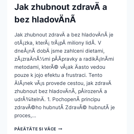
Jak zhubnout zdravÄ a
bez hladovÄnÃ­
Jak zhubnout zdravÄ a bez hladovÄnÃ­ je
otÃ¡zka, kterÃ¡ trÃ¡pÃ­ miliony lidÃ­. V
dneÅ¡nÃ­ dobÄ jsme zahlceni dietami,
zÃ¡zraÄnÃ½mi pÅÃ­pravky a radikÃ¡lnÃ­mi
metodami, kterÃ© vÅ¡ak Äasto vedou
pouze k jojo efektu a frustraci. Tento
ÄlÃ¡nek vÃ¡s provede cestou, jak zdravÄ
zhubnout bez hladovÄnÃ­, pÅirozenÄ a
udrÅ¾itelnÄ. 1. PochopenÃ­ principu
zdravÃ©ho hubnutÃ­ ZdravÃ© hubnutÃ­ je
proces,…
JAK
PÅEÄTÄTE SI VÃ­CE
ZHUBNOUT