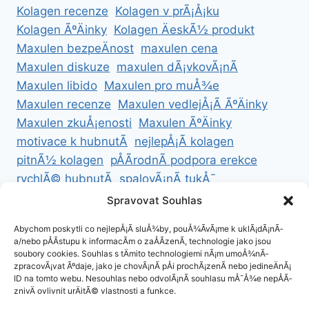
Kolagen recenze
Kolagen v prÃ¡Å¡ku
Kolagen ÃºÄinky
Kolagen ÄeskÃ½ produkt
Maxulen bezpeÄnost
maxulen cena
Maxulen diskuze
maxulen dÃ¡vkovÃ¡nÃ­
Maxulen libido
Maxulen pro muÅ¾e
Maxulen recenze
Maxulen vedlejÅ¡Ã­ ÃºÄinky
Maxulen zkuÅ¡enosti
Maxulen ÃºÄinky
motivace k hubnutÃ­
nejlepÅ¡Ã­ kolagen
pitnÃ½ kolagen
pÅÃ­rodnÃ­ podpora erekce
rychlÃ© hubnutÃ­
spalovÃ¡nÃ­ tukÅ¯
ZdravÃ© hubnutÃ­
ZdravÃ© recepty na hubnutÃ­
Spravovat Souhlas
zdravÃ½ Å¾ivotnÃ­ styl
Abychom poskytli co nejlepÅ¡Ã­ sluÅ¾by, pouÅ¾Ã­vÃ¡me k uklÃ¡dÃ¡nÃ­
a/nebo pÅÃ­stupu k informacÃ­m o zaÅÃ­zenÃ­, technologie jako jsou
soubory cookies. Souhlas s tÄmito technologiemi nÃ¡m umoÅ¾nÃ­
zpracovÃ¡vat Ãºdaje, jako je chovÃ¡nÃ­ pÅi prochÃ¡zenÃ­ nebo jedineÄnÃ¡
ID na tomto webu. Nesouhlas nebo odvolÃ¡nÃ­ souhlasu mÅ¯Å¾e nepÅÃ­
ZÃ¡sady cookies (EU)
znivÄ ovlivnit urÄitÃ© vlastnosti a funkce.