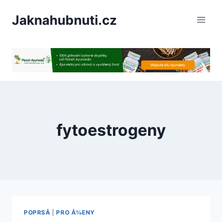
PÅeskoÄit
Jaknahubnuti.cz
na
obsah
fytoestrogeny
POPRSÃ­
|
PRO Å¾ENY