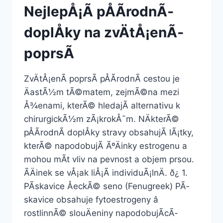
NejlepÅ¡Ã­ pÅÃ­rodnÃ­
doplÅky na zvÄtÅ¡enÃ­
poprsÃ­
ZvÄtÅ¡enÃ­ poprsÃ­ pÅÃ­rodnÃ­ cestou je
ÄastÃ½m tÃ©matem, zejmÃ©na mezi
Å¾enami, kterÃ© hledajÃ­ alternativu k
chirurgickÃ½m zÃ¡krokÅ¯m. NÄkterÃ©
pÅÃ­rodnÃ­ doplÅky stravy obsahujÃ­ lÃ¡tky,
kterÃ© napodobujÃ­ ÃºÄinky estrogenu a
mohou mÃ­t vliv na pevnost a objem prsou.
ÃÄinek se vÅ¡ak liÅ¡Ã­ individuÃ¡lnÄ. ð¿ 1.
PÃ­skavice ÅeckÃ© seno (Fenugreek) PÃ­
skavice obsahuje fytoestrogeny â
rostlinnÃ© slouÄeniny napodobujÃ­cÃ­