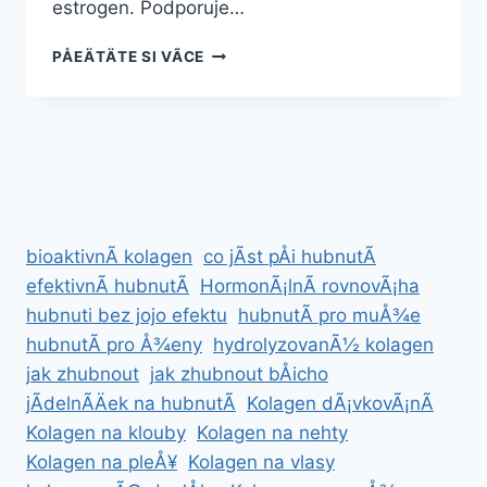
estrogen. Podporuje…
NEJLEPÅ¡Ã­
PÅEÄTÄTE SI VÃ­CE
PÅÃ­
RODNÃ­
DOPLÅKY
NA
ZVÄTÅ¡ENÃ­
POPRSÃ­
bioaktivnÃ­ kolagen
co jÃ­st pÅi hubnutÃ­
efektivnÃ­ hubnutÃ­
HormonÃ¡lnÃ­ rovnovÃ¡ha
hubnuti bez jojo efektu
hubnutÃ­ pro muÅ¾e
hubnutÃ­ pro Å¾eny
hydrolyzovanÃ½ kolagen
jak zhubnout
jak zhubnout bÅicho
jÃ­delnÃ­Äek na hubnutÃ­
Kolagen dÃ¡vkovÃ¡nÃ­
Kolagen na klouby
Kolagen na nehty
Kolagen na pleÅ¥
Kolagen na vlasy