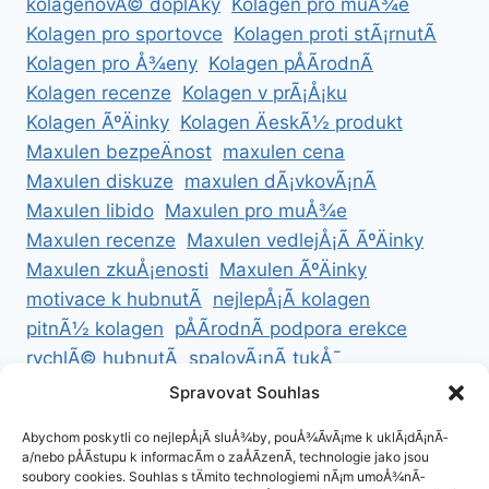
kolagenovÃ© doplÅky
Kolagen pro muÅ¾e
Kolagen pro sportovce
Kolagen proti stÃ¡rnutÃ­
Kolagen pro Å¾eny
Kolagen pÅÃ­rodnÃ­
Kolagen recenze
Kolagen v prÃ¡Å¡ku
Kolagen ÃºÄinky
Kolagen ÄeskÃ½ produkt
Maxulen bezpeÄnost
maxulen cena
Maxulen diskuze
maxulen dÃ¡vkovÃ¡nÃ­
Maxulen libido
Maxulen pro muÅ¾e
Maxulen recenze
Maxulen vedlejÅ¡Ã­ ÃºÄinky
Maxulen zkuÅ¡enosti
Maxulen ÃºÄinky
motivace k hubnutÃ­
nejlepÅ¡Ã­ kolagen
pitnÃ½ kolagen
pÅÃ­rodnÃ­ podpora erekce
rychlÃ© hubnutÃ­
spalovÃ¡nÃ­ tukÅ¯
ZdravÃ© hubnutÃ­
ZdravÃ© recepty na hubnutÃ­
Spravovat Souhlas
zdravÃ½ Å¾ivotnÃ­ styl
Abychom poskytli co nejlepÅ¡Ã­ sluÅ¾by, pouÅ¾Ã­vÃ¡me k uklÃ¡dÃ¡nÃ­
a/nebo pÅÃ­stupu k informacÃ­m o zaÅÃ­zenÃ­, technologie jako jsou
soubory cookies. Souhlas s tÄmito technologiemi nÃ¡m umoÅ¾nÃ­