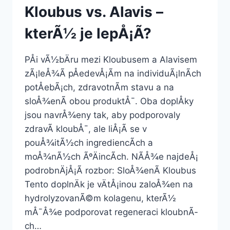
Kloubus vs. Alavis –
kterÃ½ je lepÅ¡Ã­?
PÅi vÃ½bÄru mezi Kloubusem a Alavisem
zÃ¡leÅ¾Ã­ pÅedevÅ¡Ã­m na individuÃ¡lnÃ­ch
potÅebÃ¡ch, zdravotnÃ­m stavu a na
sloÅ¾enÃ­ obou produktÅ¯. Oba doplÅky
jsou navrÅ¾eny tak, aby podporovaly
zdravÃ­ kloubÅ¯, ale liÅ¡Ã­ se v
pouÅ¾itÃ½ch ingrediencÃ­ch a
moÅ¾nÃ½ch ÃºÄincÃ­ch. NÃ­Å¾e najdeÅ¡
podrobnÄjÅ¡Ã­ rozbor: SloÅ¾enÃ­ Kloubus
Tento doplnÄk je vÄtÅ¡inou zaloÅ¾en na
hydrolyzovanÃ©m kolagenu, kterÃ½
mÅ¯Å¾e podporovat regeneraci kloubnÃ­
ch…