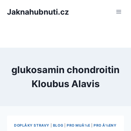
PÅeskoÄit
Jaknahubnuti.cz
na
obsah
glukosamin chondroitin
Kloubus Alavis
DOPLÅKY STRAVY
|
BLOG
|
PRO MUÅ¾E
|
PRO Å¾ENY