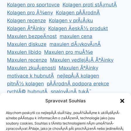
Kolagen pro sportovce
Kolagen proti stÃ¡rnutÃ­
Kolagen pro Å¾eny
Kolagen pÅÃ­rodnÃ­
Kolagen recenze
Kolagen v prÃ¡Å¡ku
Kolagen ÃºÄinky
Kolagen ÄeskÃ½ produkt
Maxulen bezpeÄnost
maxulen cena
Maxulen diskuze
maxulen dÃ¡vkovÃ¡nÃ­
Maxulen libido
Maxulen pro muÅ¾e
Maxulen recenze
Maxulen vedlejÅ¡Ã­ ÃºÄinky
Maxulen zkuÅ¡enosti
Maxulen ÃºÄinky
motivace k hubnutÃ­
nejlepÅ¡Ã­ kolagen
pitnÃ½ kolagen
pÅÃ­rodnÃ­ podpora erekce
rychlÃ© hubnutÃ­
spalovÃ¡nÃ­ tukÅ¯
ZdravÃ© hubnutÃ­
ZdravÃ© recepty na hubnutÃ­
Spravovat Souhlas
zdravÃ½ Å¾ivotnÃ­ styl
Abychom poskytli co nejlepÅ¡Ã­ sluÅ¾by, pouÅ¾Ã­vÃ¡me k uklÃ¡dÃ¡nÃ­
a/nebo pÅÃ­stupu k informacÃ­m o zaÅÃ­zenÃ­, technologie jako jsou
soubory cookies. Souhlas s tÄmito technologiemi nÃ¡m umoÅ¾nÃ­
zpracovÃ¡vat Ãºdaje, jako je chovÃ¡nÃ­ pÅi prochÃ¡zenÃ­ nebo jedineÄnÃ¡