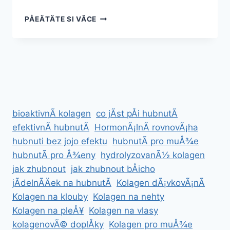
KLOUBUS
PÅEÄTÄTE SI VÃ­CE
VS.
ALAVIS
–
KTERÃ½
JE
LEPÅ¡Ã­?
bioaktivnÃ­ kolagen
co jÃ­st pÅi hubnutÃ­
efektivnÃ­ hubnutÃ­
HormonÃ¡lnÃ­ rovnovÃ¡ha
hubnuti bez jojo efektu
hubnutÃ­ pro muÅ¾e
hubnutÃ­ pro Å¾eny
hydrolyzovanÃ½ kolagen
jak zhubnout
jak zhubnout bÅicho
jÃ­delnÃ­Äek na hubnutÃ­
Kolagen dÃ¡vkovÃ¡nÃ­
Kolagen na klouby
Kolagen na nehty
Kolagen na pleÅ¥
Kolagen na vlasy
kolagenovÃ© doplÅky
Kolagen pro muÅ¾e