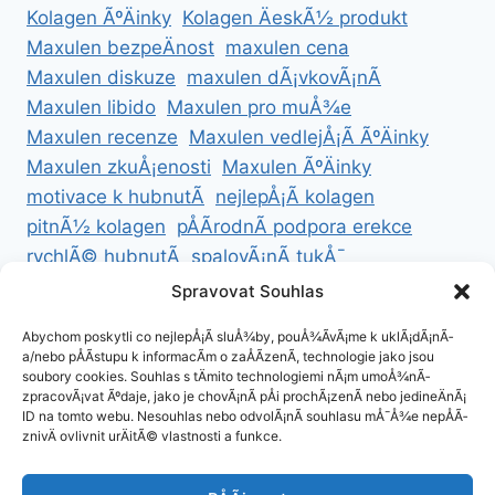
Kolagen ÃºÄinky
Kolagen ÄeskÃ½ produkt
Maxulen bezpeÄnost
maxulen cena
Maxulen diskuze
maxulen dÃ¡vkovÃ¡nÃ­
Maxulen libido
Maxulen pro muÅ¾e
Maxulen recenze
Maxulen vedlejÅ¡Ã­ ÃºÄinky
Maxulen zkuÅ¡enosti
Maxulen ÃºÄinky
motivace k hubnutÃ­
nejlepÅ¡Ã­ kolagen
pitnÃ½ kolagen
pÅÃ­rodnÃ­ podpora erekce
rychlÃ© hubnutÃ­
spalovÃ¡nÃ­ tukÅ¯
ZdravÃ© hubnutÃ­
ZdravÃ© recepty na hubnutÃ­
Spravovat Souhlas
zdravÃ½ Å¾ivotnÃ­ styl
Abychom poskytli co nejlepÅ¡Ã­ sluÅ¾by, pouÅ¾Ã­vÃ¡me k uklÃ¡dÃ¡nÃ­
a/nebo pÅÃ­stupu k informacÃ­m o zaÅÃ­zenÃ­, technologie jako jsou
soubory cookies. Souhlas s tÄmito technologiemi nÃ¡m umoÅ¾nÃ­
zpracovÃ¡vat Ãºdaje, jako je chovÃ¡nÃ­ pÅi prochÃ¡zenÃ­ nebo jedineÄnÃ¡
ID na tomto webu. Nesouhlas nebo odvolÃ¡nÃ­ souhlasu mÅ¯Å¾e nepÅÃ­
ZÃ¡sady cookies (EU)
znivÄ ovlivnit urÄitÃ© vlastnosti a funkce.
ZÃ¡sady ochrany osobnÃ­ch ÃºdajÅ¯