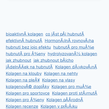
JE
NEJLEPÅ¡Ã­
NA
HUBNUTÃ­?
bioaktivnÃ­ kolagen
co jÃ­st pÅi hubnutÃ­
efektivnÃ­ hubnutÃ­
HormonÃ¡lnÃ­ rovnovÃ¡ha
hubnuti bez jojo efektu
hubnutÃ­ pro muÅ¾e
hubnutÃ­ pro Å¾eny
hydrolyzovanÃ½ kolagen
jak zhubnout
jak zhubnout bÅicho
jÃ­delnÃ­Äek na hubnutÃ­
Kolagen dÃ¡vkovÃ¡nÃ­
Kolagen na klouby
Kolagen na nehty
Kolagen na pleÅ¥
Kolagen na vlasy
kolagenovÃ© doplÅky
Kolagen pro muÅ¾e
Kolagen pro sportovce
Kolagen proti stÃ¡rnutÃ­
Kolagen pro Å¾eny
Kolagen pÅÃ­rodnÃ­
Kolagen recenze
Kolagen v prÃ¡Å¡ku