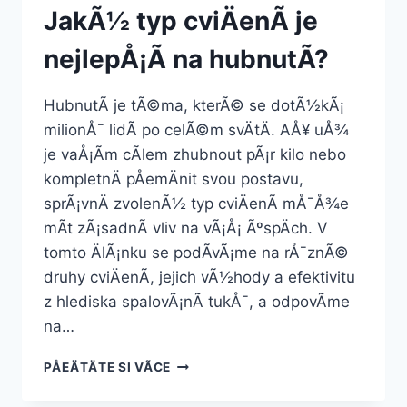
JakÃ½ typ cviÄenÃ­ je
nejlepÅ¡Ã­ na hubnutÃ­?
HubnutÃ­ je tÃ©ma, kterÃ© se dotÃ½kÃ¡
milionÅ¯ lidÃ­ po celÃ©m svÄtÄ. AÅ¥ uÅ¾
je vaÅ¡Ã­m cÃ­lem zhubnout pÃ¡r kilo nebo
kompletnÄ pÅemÄnit svou postavu,
sprÃ¡vnÄ zvolenÃ½ typ cviÄenÃ­ mÅ¯Å¾e
mÃ­t zÃ¡sadnÃ­ vliv na vÃ¡Å¡ ÃºspÄch. V
tomto ÄlÃ¡nku se podÃ­vÃ¡me na rÅ¯znÃ©
druhy cviÄenÃ­, jejich vÃ½hody a efektivitu
z hlediska spalovÃ¡nÃ­ tukÅ¯, a odpovÃ­me
na…
JAKÃ½
PÅEÄTÄTE SI VÃ­CE
TYP
CVIÄENÃ­