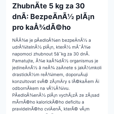
ZhubnÄte 5 kg za 30
dnÃ­: BezpeÄnÃ½ plÃ¡n
pro kaÅ¾dÃ©ho
NÃ­Å¾e je pÅedloÅ¾en bezpeÄnÃ½ a
udrÅ¾itelnÃ½ plÃ¡n, kterÃ½ mÅ¯Å¾e
napomoci zhubnout 5â¯kg za 30 dnÃ­.
Pamatujte, Å¾e kaÅ¾dÃ½ organismus je
jedineÄnÃ½ â neÅ¾ zaÄnete s jakÃ½mkoli
drastickÃ½m reÅ¾imem, doporuÄuji
konzultovat svÃ© zÃ¡mÄry s lÃ©kaÅem Äi
odbornÃ­kem na vÃ½Å¾ivu.
PÅedloÅ¾enÃ½ plÃ¡n vychÃ¡zÃ­ ze zÃ¡sad
mÃ­rnÃ©ho kalorickÃ©ho deficitu a
pravidelnÃ©ho cviÄenÃ­, kterÃ© vÃ¡m