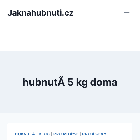
PÅeskoÄit
Jaknahubnuti.cz
na
obsah
hubnutÃ­ 5 kg doma
HUBNUTÃ­
|
BLOG
|
PRO MUÅ¾E
|
PRO Å¾ENY