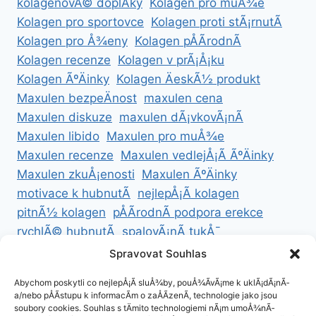
kolagenovÃ© doplÅky
Kolagen pro muÅ¾e
Kolagen pro sportovce
Kolagen proti stÃ¡rnutÃ­
Kolagen pro Å¾eny
Kolagen pÅÃ­rodnÃ­
Kolagen recenze
Kolagen v prÃ¡Å¡ku
Kolagen ÃºÄinky
Kolagen ÄeskÃ½ produkt
Maxulen bezpeÄnost
maxulen cena
Maxulen diskuze
maxulen dÃ¡vkovÃ¡nÃ­
Maxulen libido
Maxulen pro muÅ¾e
Maxulen recenze
Maxulen vedlejÅ¡Ã­ ÃºÄinky
Maxulen zkuÅ¡enosti
Maxulen ÃºÄinky
motivace k hubnutÃ­
nejlepÅ¡Ã­ kolagen
pitnÃ½ kolagen
pÅÃ­rodnÃ­ podpora erekce
rychlÃ© hubnutÃ­
spalovÃ¡nÃ­ tukÅ¯
ZdravÃ© hubnutÃ­
ZdravÃ© recepty na hubnutÃ­
Spravovat Souhlas
zdravÃ½ Å¾ivotnÃ­ styl
Abychom poskytli co nejlepÅ¡Ã­ sluÅ¾by, pouÅ¾Ã­vÃ¡me k uklÃ¡dÃ¡nÃ­
a/nebo pÅÃ­stupu k informacÃ­m o zaÅÃ­zenÃ­, technologie jako jsou
soubory cookies. Souhlas s tÄmito technologiemi nÃ¡m umoÅ¾nÃ­