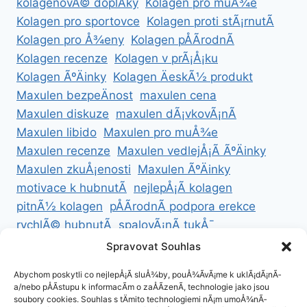
kolagenovÃ© doplÅky
Kolagen pro muÅ¾e
Kolagen pro sportovce
Kolagen proti stÃ¡rnutÃ­
Kolagen pro Å¾eny
Kolagen pÅÃ­rodnÃ­
Kolagen recenze
Kolagen v prÃ¡Å¡ku
Kolagen ÃºÄinky
Kolagen ÄeskÃ½ produkt
Maxulen bezpeÄnost
maxulen cena
Maxulen diskuze
maxulen dÃ¡vkovÃ¡nÃ­
Maxulen libido
Maxulen pro muÅ¾e
Maxulen recenze
Maxulen vedlejÅ¡Ã­ ÃºÄinky
Maxulen zkuÅ¡enosti
Maxulen ÃºÄinky
motivace k hubnutÃ­
nejlepÅ¡Ã­ kolagen
pitnÃ½ kolagen
pÅÃ­rodnÃ­ podpora erekce
rychlÃ© hubnutÃ­
spalovÃ¡nÃ­ tukÅ¯
ZdravÃ© hubnutÃ­
ZdravÃ© recepty na hubnutÃ­
Spravovat Souhlas
zdravÃ½ Å¾ivotnÃ­ styl
Abychom poskytli co nejlepÅ¡Ã­ sluÅ¾by, pouÅ¾Ã­vÃ¡me k uklÃ¡dÃ¡nÃ­
a/nebo pÅÃ­stupu k informacÃ­m o zaÅÃ­zenÃ­, technologie jako jsou
soubory cookies. Souhlas s tÄmito technologiemi nÃ¡m umoÅ¾nÃ­