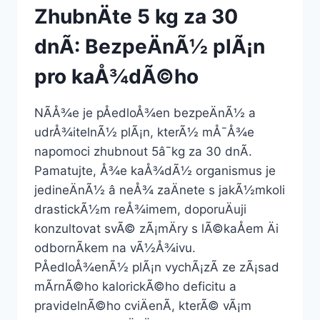
ZhubnÄte 5 kg za 30
dnÃ­: BezpeÄnÃ½ plÃ¡n
pro kaÅ¾dÃ©ho
NÃ­Å¾e je pÅedloÅ¾en bezpeÄnÃ½ a
udrÅ¾itelnÃ½ plÃ¡n, kterÃ½ mÅ¯Å¾e
napomoci zhubnout 5â¯kg za 30 dnÃ­.
Pamatujte, Å¾e kaÅ¾dÃ½ organismus je
jedineÄnÃ½ â neÅ¾ zaÄnete s jakÃ½mkoli
drastickÃ½m reÅ¾imem, doporuÄuji
konzultovat svÃ© zÃ¡mÄry s lÃ©kaÅem Äi
odbornÃ­kem na vÃ½Å¾ivu.
PÅedloÅ¾enÃ½ plÃ¡n vychÃ¡zÃ­ ze zÃ¡sad
mÃ­rnÃ©ho kalorickÃ©ho deficitu a
pravidelnÃ©ho cviÄenÃ­, kterÃ© vÃ¡m