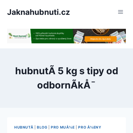
PÅeskoÄit
Jaknahubnuti.cz
na
obsah
hubnutÃ­ 5 kg s tipy od
odbornÃ­kÅ¯
HUBNUTÃ­
|
BLOG
|
PRO MUÅ¾E
|
PRO Å¾ENY