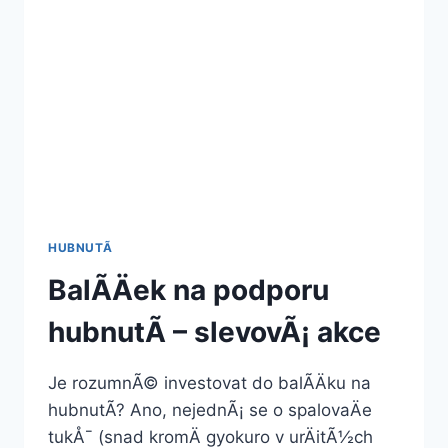
HUBNUTÃ­
BalÃ­Äek na podporu
hubnutÃ­ – slevovÃ¡ akce
Je rozumnÃ© investovat do balÃ­Äku na
hubnutÃ­? Ano, nejednÃ¡ se o spalovaÄe
tukÅ¯ (snad kromÄ gyokuro v urÄitÃ½ch