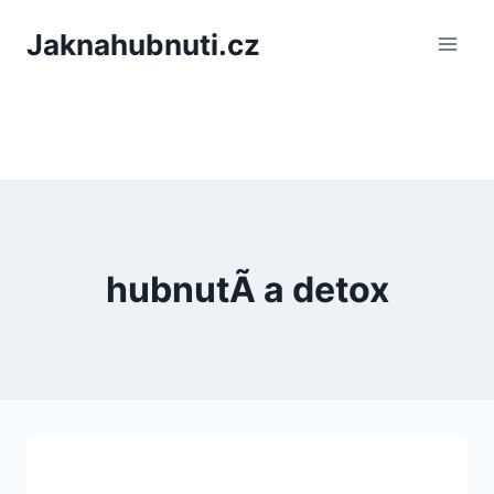
PÅeskoÄit
Jaknahubnuti.cz
na
obsah
hubnutÃ­ a detox