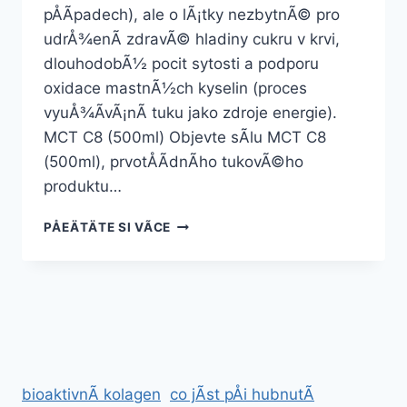
pÅÃ­padech), ale o lÃ¡tky nezbytnÃ© pro
udrÅ¾enÃ­ zdravÃ© hladiny cukru v krvi,
dlouhodobÃ½ pocit sytosti a podporu
oxidace mastnÃ½ch kyselin (proces
vyuÅ¾Ã­vÃ¡nÃ­ tuku jako zdroje energie).
MCT C8 (500ml) Objevte sÃ­lu MCT C8
(500ml), prvotÅÃ­dnÃ­ho tukovÃ©ho
produktu…
BALÃ­
PÅEÄTÄTE SI VÃ­CE
ÄEK
NA
PODPORU
HUBNUTÃ­
–
SLEVOVÃ¡
AKCE
bioaktivnÃ­ kolagen
co jÃ­st pÅi hubnutÃ­