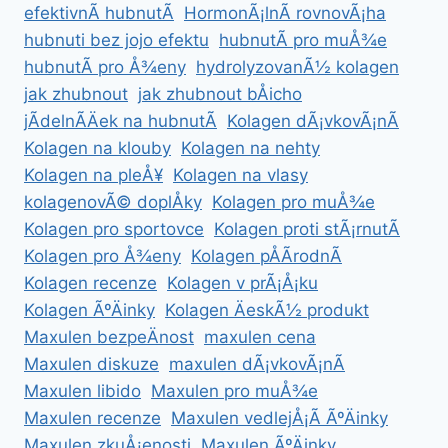
efektivnÃ­ hubnutÃ­
HormonÃ¡lnÃ­ rovnovÃ¡ha
hubnuti bez jojo efektu
hubnutÃ­ pro muÅ¾e
hubnutÃ­ pro Å¾eny
hydrolyzovanÃ½ kolagen
jak zhubnout
jak zhubnout bÅicho
jÃ­delnÃ­Äek na hubnutÃ­
Kolagen dÃ¡vkovÃ¡nÃ­
Kolagen na klouby
Kolagen na nehty
Kolagen na pleÅ¥
Kolagen na vlasy
kolagenovÃ© doplÅky
Kolagen pro muÅ¾e
Kolagen pro sportovce
Kolagen proti stÃ¡rnutÃ­
Kolagen pro Å¾eny
Kolagen pÅÃ­rodnÃ­
Kolagen recenze
Kolagen v prÃ¡Å¡ku
Kolagen ÃºÄinky
Kolagen ÄeskÃ½ produkt
Maxulen bezpeÄnost
maxulen cena
Maxulen diskuze
maxulen dÃ¡vkovÃ¡nÃ­
Maxulen libido
Maxulen pro muÅ¾e
Maxulen recenze
Maxulen vedlejÅ¡Ã­ ÃºÄinky
Maxulen zkuÅ¡enosti
Maxulen ÃºÄinky