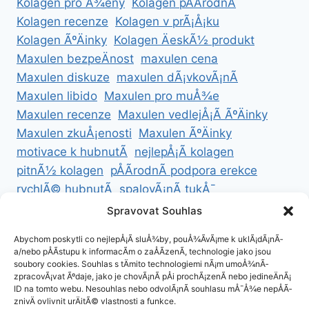
Kolagen pro Å¾eny
Kolagen pÅÃ­rodnÃ­
Kolagen recenze
Kolagen v prÃ¡Å¡ku
Kolagen ÃºÄinky
Kolagen ÄeskÃ½ produkt
Maxulen bezpeÄnost
maxulen cena
Maxulen diskuze
maxulen dÃ¡vkovÃ¡nÃ­
Maxulen libido
Maxulen pro muÅ¾e
Maxulen recenze
Maxulen vedlejÅ¡Ã­ ÃºÄinky
Maxulen zkuÅ¡enosti
Maxulen ÃºÄinky
motivace k hubnutÃ­
nejlepÅ¡Ã­ kolagen
pitnÃ½ kolagen
pÅÃ­rodnÃ­ podpora erekce
rychlÃ© hubnutÃ­
spalovÃ¡nÃ­ tukÅ¯
ZdravÃ© hubnutÃ­
ZdravÃ© recepty na hubnutÃ­
Spravovat Souhlas
zdravÃ½ Å¾ivotnÃ­ styl
Abychom poskytli co nejlepÅ¡Ã­ sluÅ¾by, pouÅ¾Ã­vÃ¡me k uklÃ¡dÃ¡nÃ­
a/nebo pÅÃ­stupu k informacÃ­m o zaÅÃ­zenÃ­, technologie jako jsou
soubory cookies. Souhlas s tÄmito technologiemi nÃ¡m umoÅ¾nÃ­
zpracovÃ¡vat Ãºdaje, jako je chovÃ¡nÃ­ pÅi prochÃ¡zenÃ­ nebo jedineÄnÃ¡
ID na tomto webu. Nesouhlas nebo odvolÃ¡nÃ­ souhlasu mÅ¯Å¾e nepÅÃ­
ZÃ¡sady cookies (EU)
znivÄ ovlivnit urÄitÃ© vlastnosti a funkce.