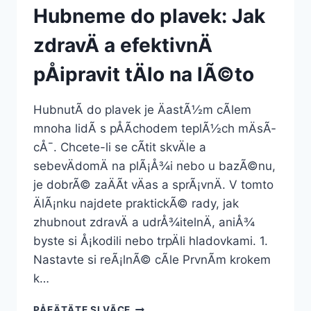
Hubneme do plavek: Jak
zdravÄ a efektivnÄ
pÅipravit tÄlo na lÃ©to
HubnutÃ­ do plavek je ÄastÃ½m cÃ­lem
mnoha lidÃ­ s pÅÃ­chodem teplÃ½ch mÄsÃ­
cÅ¯. Chcete-li se cÃ­tit skvÄle a
sebevÄdomÄ na plÃ¡Å¾i nebo u bazÃ©nu,
je dobrÃ© zaÄÃ­t vÄas a sprÃ¡vnÄ. V tomto
ÄlÃ¡nku najdete praktickÃ© rady, jak
zhubnout zdravÄ a udrÅ¾itelnÄ, aniÅ¾
byste si Å¡kodili nebo trpÄli hladovkami. 1.
Nastavte si reÃ¡lnÃ© cÃ­le PrvnÃ­m krokem
k…
HUBNEME
PÅEÄTÄTE SI VÃ­CE