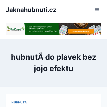
PÅeskoÄit
Jaknahubnuti.cz
na
obsah
hubnutÃ­ do plavek bez
jojo efektu
HUBNUTÃ­