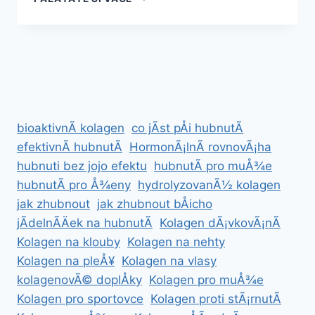
DO
PLAVEK:
JAK
ZDRAVÄ
A
EFEKTIVNÄ
PÅIPRAVIT
TÄLO
bioaktivnÃ­ kolagen
co jÃ­st pÅi hubnutÃ­
NA
LÃ©TO
efektivnÃ­ hubnutÃ­
HormonÃ¡lnÃ­ rovnovÃ¡ha
hubnuti bez jojo efektu
hubnutÃ­ pro muÅ¾e
hubnutÃ­ pro Å¾eny
hydrolyzovanÃ½ kolagen
jak zhubnout
jak zhubnout bÅicho
jÃ­delnÃ­Äek na hubnutÃ­
Kolagen dÃ¡vkovÃ¡nÃ­
Kolagen na klouby
Kolagen na nehty
Kolagen na pleÅ¥
Kolagen na vlasy
kolagenovÃ© doplÅky
Kolagen pro muÅ¾e
Kolagen pro sportovce
Kolagen proti stÃ¡rnutÃ­