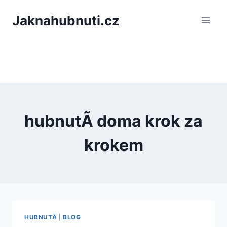
PÅeskoÄit
Jaknahubnuti.cz
na
obsah
hubnutÃ­ doma krok za
krokem
HUBNUTÃ­
|
BLOG