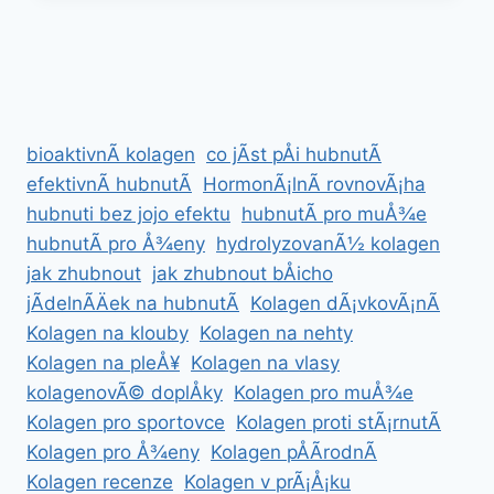
VYBAVENÃ­
bioaktivnÃ­ kolagen
co jÃ­st pÅi hubnutÃ­
efektivnÃ­ hubnutÃ­
HormonÃ¡lnÃ­ rovnovÃ¡ha
hubnuti bez jojo efektu
hubnutÃ­ pro muÅ¾e
hubnutÃ­ pro Å¾eny
hydrolyzovanÃ½ kolagen
jak zhubnout
jak zhubnout bÅicho
jÃ­delnÃ­Äek na hubnutÃ­
Kolagen dÃ¡vkovÃ¡nÃ­
Kolagen na klouby
Kolagen na nehty
Kolagen na pleÅ¥
Kolagen na vlasy
kolagenovÃ© doplÅky
Kolagen pro muÅ¾e
Kolagen pro sportovce
Kolagen proti stÃ¡rnutÃ­
Kolagen pro Å¾eny
Kolagen pÅÃ­rodnÃ­
Kolagen recenze
Kolagen v prÃ¡Å¡ku