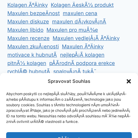
Kolagen ÃºÄinky
Kolagen ÄeskÃ½ produkt
Maxulen bezpeÄnost
maxulen cena
Maxulen diskuze
maxulen dÃ¡vkovÃ¡nÃ­
Maxulen libido
Maxulen pro muÅ¾e
Maxulen recenze
Maxulen vedlejÅ¡Ã­ ÃºÄinky
Maxulen zkuÅ¡enosti
Maxulen ÃºÄinky
motivace k hubnutÃ­
nejlepÅ¡Ã­ kolagen
pitnÃ½ kolagen
pÅÃ­rodnÃ­ podpora erekce
rychlÃ© hubnutÃ­
spalovÃ¡nÃ­ tukÅ¯
ZdravÃ© hubnutÃ­
ZdravÃ© recepty na hubnutÃ­
Spravovat Souhlas
zdravÃ½ Å¾ivotnÃ­ styl
Abychom poskytli co nejlepÅ¡Ã­ sluÅ¾by, pouÅ¾Ã­vÃ¡me k uklÃ¡dÃ¡nÃ­
a/nebo pÅÃ­stupu k informacÃ­m o zaÅÃ­zenÃ­, technologie jako jsou
soubory cookies. Souhlas s tÄmito technologiemi nÃ¡m umoÅ¾nÃ­
zpracovÃ¡vat Ãºdaje, jako je chovÃ¡nÃ­ pÅi prochÃ¡zenÃ­ nebo jedineÄnÃ¡
ID na tomto webu. Nesouhlas nebo odvolÃ¡nÃ­ souhlasu mÅ¯Å¾e nepÅÃ­
ZÃ¡sady cookies (EU)
znivÄ ovlivnit urÄitÃ© vlastnosti a funkce.
ZÃ¡sady ochrany osobnÃ­ch ÃºdajÅ¯