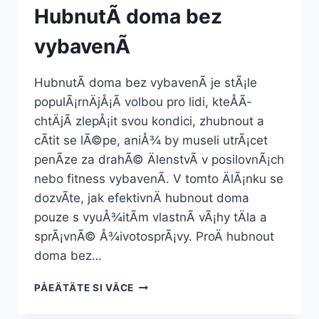
HubnutÃ­ doma bez
vybavenÃ­
HubnutÃ­ doma bez vybavenÃ­ je stÃ¡le
populÃ¡rnÄjÅ¡Ã­ volbou pro lidi, kteÅÃ­
chtÄjÃ­ zlepÅ¡it svou kondici, zhubnout a
cÃ­tit se lÃ©pe, aniÅ¾ by museli utrÃ¡cet
penÃ­ze za drahÃ© ÄlenstvÃ­ v posilovnÃ¡ch
nebo fitness vybavenÃ­. V tomto ÄlÃ¡nku se
dozvÃ­te, jak efektivnÄ hubnout doma
pouze s vyuÅ¾itÃ­m vlastnÃ­ vÃ¡hy tÄla a
sprÃ¡vnÃ© Å¾ivotosprÃ¡vy. ProÄ hubnout
doma bez…
HUBNUTÃ­
PÅEÄTÄTE SI VÃ­CE
DOMA
BEZ