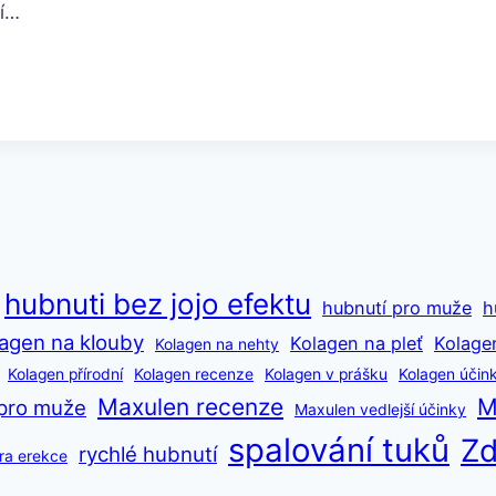
zí…
hubnuti bez jojo efektu
hubnutí pro muže
h
agen na klouby
Kolagen na pleť
Kolage
Kolagen na nehty
Kolagen přírodní
Kolagen recenze
Kolagen v prášku
Kolagen účin
Maxulen recenze
M
pro muže
Maxulen vedlejší účinky
spalování tuků
Zd
rychlé hubnutí
ra erekce