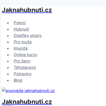
Jaknahubnuti.cz
Přeskočit
na
obsah
Poprsí
Hubnutí
Doplňky stravy
Pro muže
Imunita
Online kurzy
Pro ženy
Těhotenství
Potraviny
Blog
Jaknahubnuti.cz