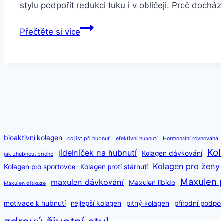
stylu podpořit redukci tuku i v obličeji. Proč dochá
Jak
Přečtěte si více
zhubnout
v
obličeji
–
účinné
tipy
a
triky
bioaktivní kolagen
co jíst při hubnutí
efektivní hubnutí
Hormonální rovnováha
pro
Kol
jídelníček na hubnutí
Kolagen dávkování
jak zhubnout břicho
štíhlý
Kolagen pro ženy
Kolagen pro sportovce
Kolagen proti stárnutí
vzhled
Maxulen 
maxulen dávkování
Maxulen libido
Maxulen diskuze
motivace k hubnutí
nejlepší kolagen
pitný kolagen
přírodní podpo