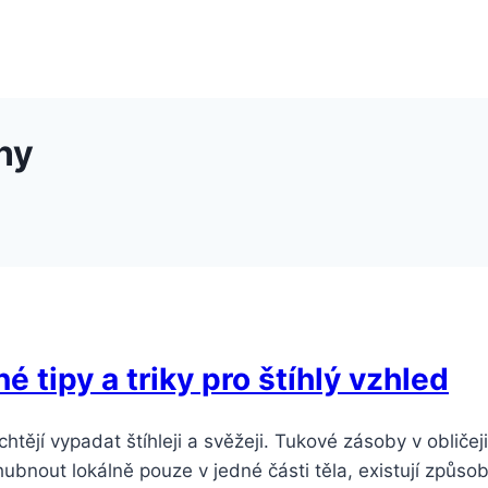
ny
é tipy a triky pro štíhlý vzhled
chtějí vypadat štíhleji a svěžeji. Tukové zásoby v obličej
nout lokálně pouze v jedné části těla, existují způsoby