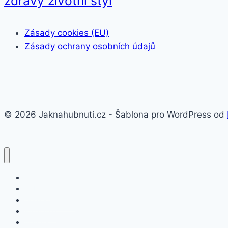
zdravý životní styl
Zásady cookies (EU)
Zásady ochrany osobních údajů
© 2026 Jaknahubnuti.cz - Šablona pro WordPress od
Poprsí
Hubnutí
Doplňky stravy
Pro muže
Imunita