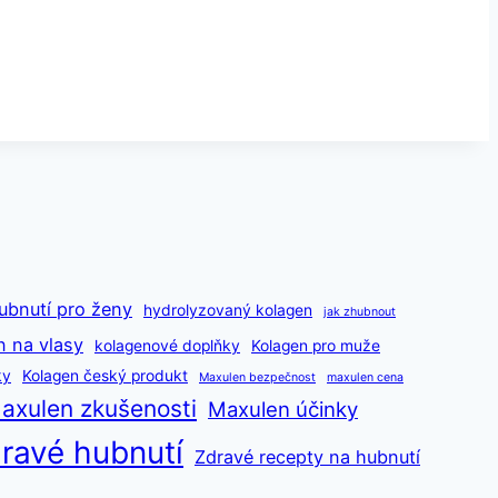
ubnutí pro ženy
hydrolyzovaný kolagen
jak zhubnout
n na vlasy
kolagenové doplňky
Kolagen pro muže
ky
Kolagen český produkt
Maxulen bezpečnost
maxulen cena
axulen zkušenosti
Maxulen účinky
ravé hubnutí
Zdravé recepty na hubnutí