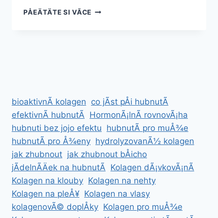
PROGRAM
PÅEÄTÄTE SI VÃ­CE
ZDRAVÃ©HO
HUBNUTÃ­
PRO
Å¾ENY
PO
40
bioaktivnÃ­ kolagen
co jÃ­st pÅi hubnutÃ­
efektivnÃ­ hubnutÃ­
HormonÃ¡lnÃ­ rovnovÃ¡ha
hubnuti bez jojo efektu
hubnutÃ­ pro muÅ¾e
hubnutÃ­ pro Å¾eny
hydrolyzovanÃ½ kolagen
jak zhubnout
jak zhubnout bÅicho
jÃ­delnÃ­Äek na hubnutÃ­
Kolagen dÃ¡vkovÃ¡nÃ­
Kolagen na klouby
Kolagen na nehty
Kolagen na pleÅ¥
Kolagen na vlasy
kolagenovÃ© doplÅky
Kolagen pro muÅ¾e