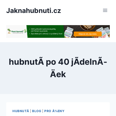
PÅeskoÄit
Jaknahubnuti.cz
na
obsah
hubnutÃ­ po 40 jÃ­delnÃ­
Äek
HUBNUTÃ­
|
BLOG
|
PRO Å¾ENY