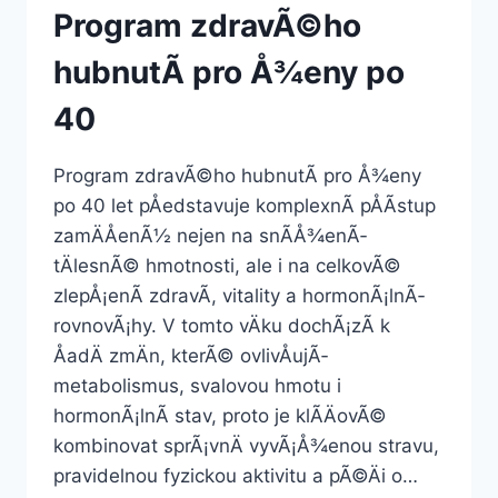
Program zdravÃ©ho
hubnutÃ­ pro Å¾eny po
40
Program zdravÃ©ho hubnutÃ­ pro Å¾eny
po 40 let pÅedstavuje komplexnÃ­ pÅÃ­stup
zamÄÅenÃ½ nejen na snÃ­Å¾enÃ­
tÄlesnÃ© hmotnosti, ale i na celkovÃ©
zlepÅ¡enÃ­ zdravÃ­, vitality a hormonÃ¡lnÃ­
rovnovÃ¡hy. V tomto vÄku dochÃ¡zÃ­ k
ÅadÄ zmÄn, kterÃ© ovlivÅujÃ­
metabolismus, svalovou hmotu i
hormonÃ¡lnÃ­ stav, proto je klÃ­ÄovÃ©
kombinovat sprÃ¡vnÄ vyvÃ¡Å¾enou stravu,
pravidelnou fyzickou aktivitu a pÃ©Äi o…