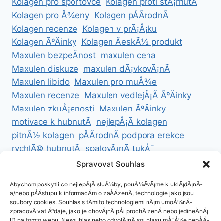
Kolagen pro sportovce
Kolagen proti stÃ¡rnutÃ­
Kolagen pro Å¾eny
Kolagen pÅÃ­rodnÃ­
Kolagen recenze
Kolagen v prÃ¡Å¡ku
Kolagen ÃºÄinky
Kolagen ÄeskÃ½ produkt
Maxulen bezpeÄnost
maxulen cena
Maxulen diskuze
maxulen dÃ¡vkovÃ¡nÃ­
Maxulen libido
Maxulen pro muÅ¾e
Maxulen recenze
Maxulen vedlejÅ¡Ã­ ÃºÄinky
Maxulen zkuÅ¡enosti
Maxulen ÃºÄinky
motivace k hubnutÃ­
nejlepÅ¡Ã­ kolagen
pitnÃ½ kolagen
pÅÃ­rodnÃ­ podpora erekce
rychlÃ© hubnutÃ­
spalovÃ¡nÃ­ tukÅ¯
ZdravÃ© hubnutÃ­
ZdravÃ© recepty na hubnutÃ­
Spravovat Souhlas
zdravÃ½ Å¾ivotnÃ­ styl
Abychom poskytli co nejlepÅ¡Ã­ sluÅ¾by, pouÅ¾Ã­vÃ¡me k uklÃ¡dÃ¡nÃ­
a/nebo pÅÃ­stupu k informacÃ­m o zaÅÃ­zenÃ­, technologie jako jsou
soubory cookies. Souhlas s tÄmito technologiemi nÃ¡m umoÅ¾nÃ­
zpracovÃ¡vat Ãºdaje, jako je chovÃ¡nÃ­ pÅi prochÃ¡zenÃ­ nebo jedineÄnÃ¡
ID na tomto webu. Nesouhlas nebo odvolÃ¡nÃ­ souhlasu mÅ¯Å¾e nepÅÃ­