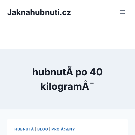
PÅeskoÄit
Jaknahubnuti.cz
na
obsah
hubnutÃ­ po 40
kilogramÅ¯
HUBNUTÃ­
|
BLOG
|
PRO Å¾ENY