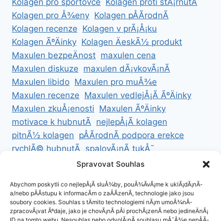
Kolagen pro sportovce
Kolagen proti stÃ¡rnutÃ­
Kolagen pro Å¾eny
Kolagen pÅÃ­rodnÃ­
Kolagen recenze
Kolagen v prÃ¡Å¡ku
Kolagen ÃºÄinky
Kolagen ÄeskÃ½ produkt
Maxulen bezpeÄnost
maxulen cena
Maxulen diskuze
maxulen dÃ¡vkovÃ¡nÃ­
Maxulen libido
Maxulen pro muÅ¾e
Maxulen recenze
Maxulen vedlejÅ¡Ã­ ÃºÄinky
Maxulen zkuÅ¡enosti
Maxulen ÃºÄinky
motivace k hubnutÃ­
nejlepÅ¡Ã­ kolagen
pitnÃ½ kolagen
pÅÃ­rodnÃ­ podpora erekce
rychlÃ© hubnutÃ­
spalovÃ¡nÃ­ tukÅ¯
ZdravÃ© hubnutÃ­
ZdravÃ© recepty na hubnutÃ­
Spravovat Souhlas
zdravÃ½ Å¾ivotnÃ­ styl
Abychom poskytli co nejlepÅ¡Ã­ sluÅ¾by, pouÅ¾Ã­vÃ¡me k uklÃ¡dÃ¡nÃ­
a/nebo pÅÃ­stupu k informacÃ­m o zaÅÃ­zenÃ­, technologie jako jsou
soubory cookies. Souhlas s tÄmito technologiemi nÃ¡m umoÅ¾nÃ­
zpracovÃ¡vat Ãºdaje, jako je chovÃ¡nÃ­ pÅi prochÃ¡zenÃ­ nebo jedineÄnÃ¡
ID na tomto webu. Nesouhlas nebo odvolÃ¡nÃ­ souhlasu mÅ¯Å¾e nepÅÃ­