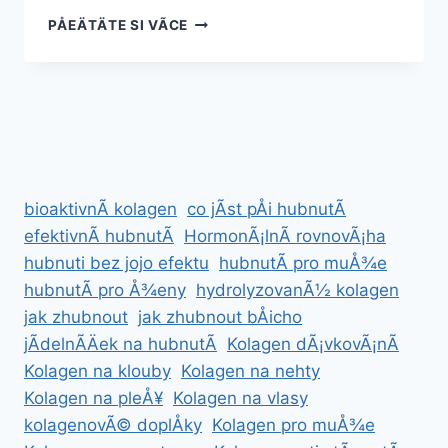
PROGRAM
PÅEÄTÄTE SI VÃ­CE
ZDRAVÃ©HO
HUBNUTÃ­
PRO
Å¾ENY
PO
40
bioaktivnÃ­ kolagen
co jÃ­st pÅi hubnutÃ­
efektivnÃ­ hubnutÃ­
HormonÃ¡lnÃ­ rovnovÃ¡ha
hubnuti bez jojo efektu
hubnutÃ­ pro muÅ¾e
hubnutÃ­ pro Å¾eny
hydrolyzovanÃ½ kolagen
jak zhubnout
jak zhubnout bÅicho
jÃ­delnÃ­Äek na hubnutÃ­
Kolagen dÃ¡vkovÃ¡nÃ­
Kolagen na klouby
Kolagen na nehty
Kolagen na pleÅ¥
Kolagen na vlasy
kolagenovÃ© doplÅky
Kolagen pro muÅ¾e