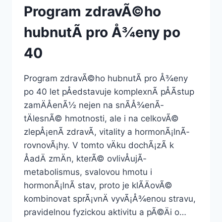
Program zdravÃ©ho
hubnutÃ­ pro Å¾eny po
40
Program zdravÃ©ho hubnutÃ­ pro Å¾eny
po 40 let pÅedstavuje komplexnÃ­ pÅÃ­stup
zamÄÅenÃ½ nejen na snÃ­Å¾enÃ­
tÄlesnÃ© hmotnosti, ale i na celkovÃ©
zlepÅ¡enÃ­ zdravÃ­, vitality a hormonÃ¡lnÃ­
rovnovÃ¡hy. V tomto vÄku dochÃ¡zÃ­ k
ÅadÄ zmÄn, kterÃ© ovlivÅujÃ­
metabolismus, svalovou hmotu i
hormonÃ¡lnÃ­ stav, proto je klÃ­ÄovÃ©
kombinovat sprÃ¡vnÄ vyvÃ¡Å¾enou stravu,
pravidelnou fyzickou aktivitu a pÃ©Äi o…