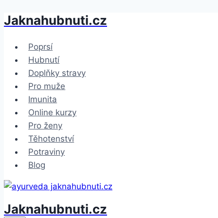
Jaknahubnuti.cz
Přeskočit
na
obsah
Poprsí
Hubnutí
Doplňky stravy
Pro muže
Imunita
Online kurzy
Pro ženy
Těhotenství
Potraviny
Blog
Jaknahubnuti.cz