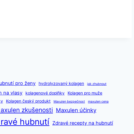
ubnutí pro ženy
hydrolyzovaný kolagen
jak zhubnout
n na vlasy
kolagenové doplňky
Kolagen pro muže
ky
Kolagen český produkt
Maxulen bezpečnost
maxulen cena
axulen zkušenosti
Maxulen účinky
ravé hubnutí
Zdravé recepty na hubnutí