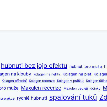
hubnuti bez jojo efektu
hubnutí pro muže
h
agen na klouby
Kolagen na pleť
Kolage
Kolagen na nehty
Kolagen přírodní
Kolagen recenze
Kolagen v prášku
Kolagen účin
Maxulen recenze
M
pro muže
Maxulen vedlejší účinky
spalování tuků
Zd
rychlé hubnutí
ra erekce