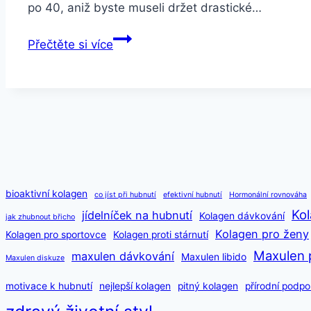
po 40, aniž byste museli držet drastické…
Jak
Přečtěte si více
zhubnout
po
40
letech
bioaktivní kolagen
co jíst při hubnutí
efektivní hubnutí
Hormonální rovnováha
Kol
jídelníček na hubnutí
Kolagen dávkování
jak zhubnout břicho
Kolagen pro ženy
Kolagen pro sportovce
Kolagen proti stárnutí
Maxulen 
maxulen dávkování
Maxulen libido
Maxulen diskuze
motivace k hubnutí
nejlepší kolagen
pitný kolagen
přírodní podpo