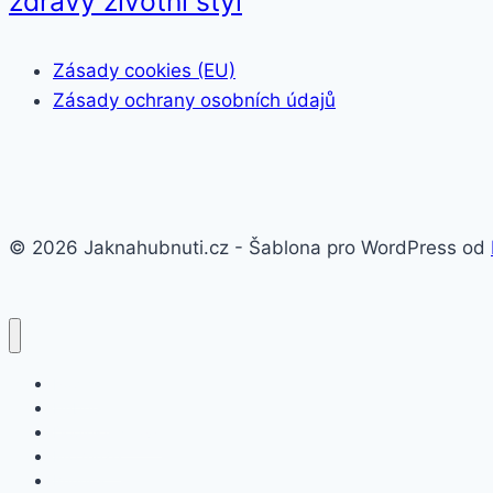
zdravý životní styl
Zásady cookies (EU)
Zásady ochrany osobních údajů
© 2026 Jaknahubnuti.cz - Šablona pro WordPress od
Poprsí
Hubnutí
Doplňky stravy
Pro muže
Imunita