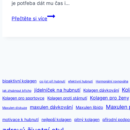
je potřeba dát mu čas i…
Hubnutí
Přečtěte si více
po
porodu
bioaktivní kolagen
co jíst při hubnutí
efektivní hubnutí
Hormonální rovnováha
Kol
jídelníček na hubnutí
Kolagen dávkování
jak zhubnout břicho
Kolagen pro ženy
Kolagen pro sportovce
Kolagen proti stárnutí
Maxulen 
maxulen dávkování
Maxulen libido
Maxulen diskuze
motivace k hubnutí
nejlepší kolagen
pitný kolagen
přírodní podpo