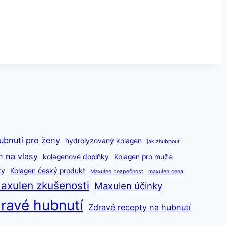
ubnutí pro ženy
hydrolyzovaný kolagen
jak zhubnout
n na vlasy
kolagenové doplňky
Kolagen pro muže
ky
Kolagen český produkt
Maxulen bezpečnost
maxulen cena
axulen zkušenosti
Maxulen účinky
ravé hubnutí
Zdravé recepty na hubnutí