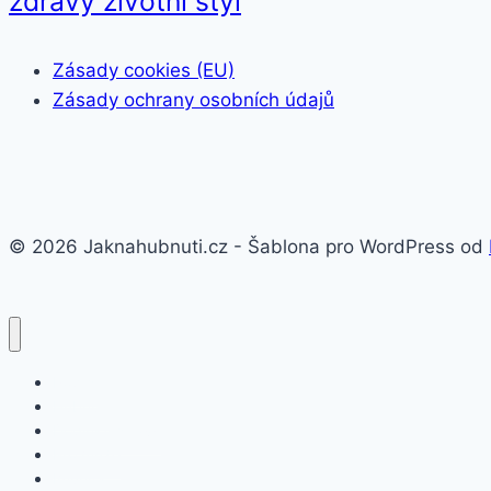
zdravý životní styl
Zásady cookies (EU)
Zásady ochrany osobních údajů
© 2026 Jaknahubnuti.cz - Šablona pro WordPress od
Poprsí
Hubnutí
Doplňky stravy
Pro muže
Imunita