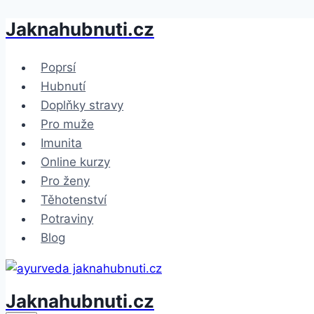
Jaknahubnuti.cz
Přeskočit
na
obsah
Poprsí
Hubnutí
Doplňky stravy
Pro muže
Imunita
Online kurzy
Pro ženy
Těhotenství
Potraviny
Blog
Jaknahubnuti.cz