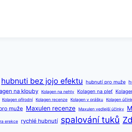
hubnuti bez jojo efektu
hubnutí pro muže
h
agen na klouby
Kolagen na pleť
Kolage
Kolagen na nehty
Kolagen přírodní
Kolagen recenze
Kolagen v prášku
Kolagen účin
Maxulen recenze
M
pro muže
Maxulen vedlejší účinky
spalování tuků
Zd
rychlé hubnutí
ra erekce