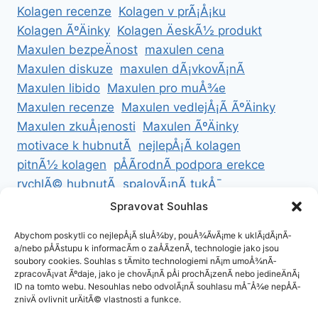
Kolagen recenze
Kolagen v prÃ¡Å¡ku
Kolagen ÃºÄinky
Kolagen ÄeskÃ½ produkt
Maxulen bezpeÄnost
maxulen cena
Maxulen diskuze
maxulen dÃ¡vkovÃ¡nÃ­
Maxulen libido
Maxulen pro muÅ¾e
Maxulen recenze
Maxulen vedlejÅ¡Ã­ ÃºÄinky
Maxulen zkuÅ¡enosti
Maxulen ÃºÄinky
motivace k hubnutÃ­
nejlepÅ¡Ã­ kolagen
pitnÃ½ kolagen
pÅÃ­rodnÃ­ podpora erekce
rychlÃ© hubnutÃ­
spalovÃ¡nÃ­ tukÅ¯
ZdravÃ© hubnutÃ­
ZdravÃ© recepty na hubnutÃ­
Spravovat Souhlas
zdravÃ½ Å¾ivotnÃ­ styl
Abychom poskytli co nejlepÅ¡Ã­ sluÅ¾by, pouÅ¾Ã­vÃ¡me k uklÃ¡dÃ¡nÃ­
a/nebo pÅÃ­stupu k informacÃ­m o zaÅÃ­zenÃ­, technologie jako jsou
soubory cookies. Souhlas s tÄmito technologiemi nÃ¡m umoÅ¾nÃ­
zpracovÃ¡vat Ãºdaje, jako je chovÃ¡nÃ­ pÅi prochÃ¡zenÃ­ nebo jedineÄnÃ¡
ID na tomto webu. Nesouhlas nebo odvolÃ¡nÃ­ souhlasu mÅ¯Å¾e nepÅÃ­
ZÃ¡sady cookies (EU)
znivÄ ovlivnit urÄitÃ© vlastnosti a funkce.