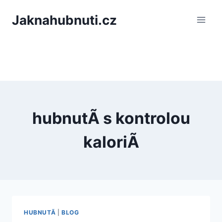
PÅeskoÄit
Jaknahubnuti.cz
na
obsah
hubnutÃ­ s kontrolou
kaloriÃ­
HUBNUTÃ­
|
BLOG