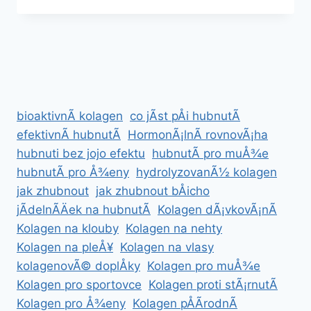
ZDRAVÄ
A
BEZ
HLADOVÄNÃ­
bioaktivnÃ­ kolagen
co jÃ­st pÅi hubnutÃ­
efektivnÃ­ hubnutÃ­
HormonÃ¡lnÃ­ rovnovÃ¡ha
hubnuti bez jojo efektu
hubnutÃ­ pro muÅ¾e
hubnutÃ­ pro Å¾eny
hydrolyzovanÃ½ kolagen
jak zhubnout
jak zhubnout bÅicho
jÃ­delnÃ­Äek na hubnutÃ­
Kolagen dÃ¡vkovÃ¡nÃ­
Kolagen na klouby
Kolagen na nehty
Kolagen na pleÅ¥
Kolagen na vlasy
kolagenovÃ© doplÅky
Kolagen pro muÅ¾e
Kolagen pro sportovce
Kolagen proti stÃ¡rnutÃ­
Kolagen pro Å¾eny
Kolagen pÅÃ­rodnÃ­