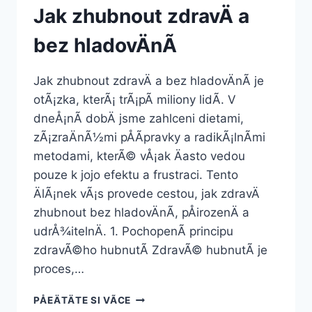
Jak zhubnout zdravÄ a
bez hladovÄnÃ­
Jak zhubnout zdravÄ a bez hladovÄnÃ­ je
otÃ¡zka, kterÃ¡ trÃ¡pÃ­ miliony lidÃ­. V
dneÅ¡nÃ­ dobÄ jsme zahlceni dietami,
zÃ¡zraÄnÃ½mi pÅÃ­pravky a radikÃ¡lnÃ­mi
metodami, kterÃ© vÅ¡ak Äasto vedou
pouze k jojo efektu a frustraci. Tento
ÄlÃ¡nek vÃ¡s provede cestou, jak zdravÄ
zhubnout bez hladovÄnÃ­, pÅirozenÄ a
udrÅ¾itelnÄ. 1. PochopenÃ­ principu
zdravÃ©ho hubnutÃ­ ZdravÃ© hubnutÃ­ je
proces,…
JAK
PÅEÄTÄTE SI VÃ­CE
ZHUBNOUT