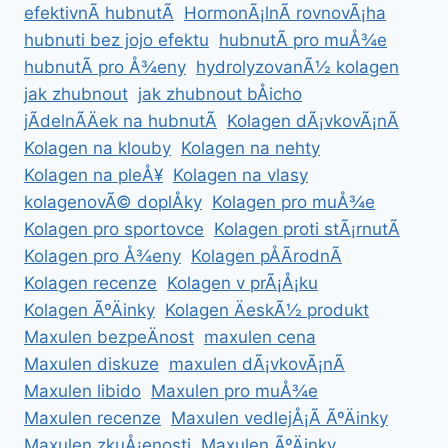
efektivnÃ­ hubnutÃ­
HormonÃ¡lnÃ­ rovnovÃ¡ha
hubnuti bez jojo efektu
hubnutÃ­ pro muÅ¾e
hubnutÃ­ pro Å¾eny
hydrolyzovanÃ½ kolagen
jak zhubnout
jak zhubnout bÅicho
jÃ­delnÃ­Äek na hubnutÃ­
Kolagen dÃ¡vkovÃ¡nÃ­
Kolagen na klouby
Kolagen na nehty
Kolagen na pleÅ¥
Kolagen na vlasy
kolagenovÃ© doplÅky
Kolagen pro muÅ¾e
Kolagen pro sportovce
Kolagen proti stÃ¡rnutÃ­
Kolagen pro Å¾eny
Kolagen pÅÃ­rodnÃ­
Kolagen recenze
Kolagen v prÃ¡Å¡ku
Kolagen ÃºÄinky
Kolagen ÄeskÃ½ produkt
Maxulen bezpeÄnost
maxulen cena
Maxulen diskuze
maxulen dÃ¡vkovÃ¡nÃ­
Maxulen libido
Maxulen pro muÅ¾e
Maxulen recenze
Maxulen vedlejÅ¡Ã­ ÃºÄinky
Maxulen zkuÅ¡enosti
Maxulen ÃºÄinky