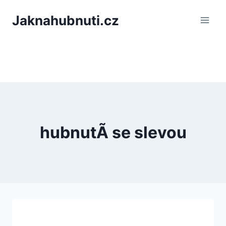
PÅeskoÄit
Jaknahubnuti.cz
na
obsah
hubnutÃ­ se slevou