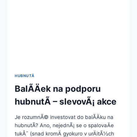
HUBNUTÃ­
BalÃ­Äek na podporu
hubnutÃ­ – slevovÃ¡ akce
Je rozumnÃ© investovat do balÃ­Äku na
hubnutÃ­? Ano, nejednÃ¡ se o spalovaÄe
tukÅ¯ (snad kromÄ gyokuro v urÄitÃ½ch