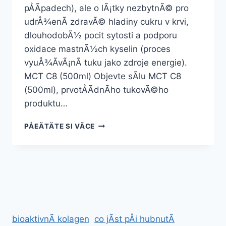
pÅÃ­padech), ale o lÃ¡tky nezbytnÃ© pro
udrÅ¾enÃ­ zdravÃ© hladiny cukru v krvi,
dlouhodobÃ½ pocit sytosti a podporu
oxidace mastnÃ½ch kyselin (proces
vyuÅ¾Ã­vÃ¡nÃ­ tuku jako zdroje energie).
MCT C8 (500ml) Objevte sÃ­lu MCT C8
(500ml), prvotÅÃ­dnÃ­ho tukovÃ©ho
produktu…
BALÃ­
PÅEÄTÄTE SI VÃ­CE
ÄEK
NA
PODPORU
HUBNUTÃ­
–
SLEVOVÃ¡
AKCE
bioaktivnÃ­ kolagen
co jÃ­st pÅi hubnutÃ­