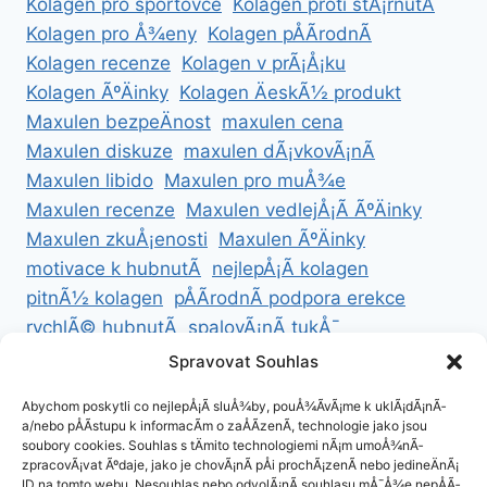
Kolagen pro sportovce
Kolagen proti stÃ¡rnutÃ­
Kolagen pro Å¾eny
Kolagen pÅÃ­rodnÃ­
Kolagen recenze
Kolagen v prÃ¡Å¡ku
Kolagen ÃºÄinky
Kolagen ÄeskÃ½ produkt
Maxulen bezpeÄnost
maxulen cena
Maxulen diskuze
maxulen dÃ¡vkovÃ¡nÃ­
Maxulen libido
Maxulen pro muÅ¾e
Maxulen recenze
Maxulen vedlejÅ¡Ã­ ÃºÄinky
Maxulen zkuÅ¡enosti
Maxulen ÃºÄinky
motivace k hubnutÃ­
nejlepÅ¡Ã­ kolagen
pitnÃ½ kolagen
pÅÃ­rodnÃ­ podpora erekce
rychlÃ© hubnutÃ­
spalovÃ¡nÃ­ tukÅ¯
ZdravÃ© hubnutÃ­
ZdravÃ© recepty na hubnutÃ­
Spravovat Souhlas
zdravÃ½ Å¾ivotnÃ­ styl
Abychom poskytli co nejlepÅ¡Ã­ sluÅ¾by, pouÅ¾Ã­vÃ¡me k uklÃ¡dÃ¡nÃ­
a/nebo pÅÃ­stupu k informacÃ­m o zaÅÃ­zenÃ­, technologie jako jsou
soubory cookies. Souhlas s tÄmito technologiemi nÃ¡m umoÅ¾nÃ­
zpracovÃ¡vat Ãºdaje, jako je chovÃ¡nÃ­ pÅi prochÃ¡zenÃ­ nebo jedineÄnÃ¡
ID na tomto webu. Nesouhlas nebo odvolÃ¡nÃ­ souhlasu mÅ¯Å¾e nepÅÃ­