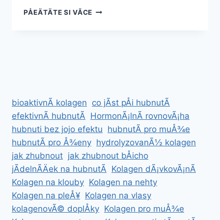
JAK
PÅEÄTÄTE SI VÃ­CE
ZHUBNOUT
STEHNA
V
TÄHOTENSTVÃ­
Â
BEZPEÄNÄ
A
ZDRAVÄ
bioaktivnÃ­ kolagen
co jÃ­st pÅi hubnutÃ­
efektivnÃ­ hubnutÃ­
HormonÃ¡lnÃ­ rovnovÃ¡ha
hubnuti bez jojo efektu
hubnutÃ­ pro muÅ¾e
hubnutÃ­ pro Å¾eny
hydrolyzovanÃ½ kolagen
jak zhubnout
jak zhubnout bÅicho
jÃ­delnÃ­Äek na hubnutÃ­
Kolagen dÃ¡vkovÃ¡nÃ­
Kolagen na klouby
Kolagen na nehty
Kolagen na pleÅ¥
Kolagen na vlasy
kolagenovÃ© doplÅky
Kolagen pro muÅ¾e