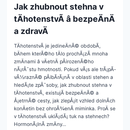
Jak zhubnout stehna v
tÄhotenstvÃ­ â bezpeÄnÄ
a zdravÄ
TÄhotenstvÃ­ je jedineÄnÃ© obdobÃ­,
bÄhem kterÃ©ho tÄlo prochÃ¡zÃ­ mnoha
zmÄnami â vÄetnÄ pÅirozenÃ©ho
nÃ¡rÅ¯stu hmotnosti. Pokud vÃ¡s ale trÃ¡pÃ­
vÃ½raznÃ© pÅibÃ­rÃ¡nÃ­ v oblasti stehen a
hledÃ¡te zpÅ¯soby, jak zhubnout stehna v
tÄhotenstvÃ­, existujÃ­ bezpeÄnÃ© a
Å¡etrnÃ© cesty, jak zlepÅ¡it vzhled dolnÃ­ch
konÄetin bez ohroÅ¾enÃ­ miminka. ProÄ se
v tÄhotenstvÃ­ uklÃ¡dÃ¡ tuk na stehnech?
HormonÃ¡lnÃ­ zmÄny…