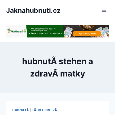
PÅeskoÄit
Jaknahubnuti.cz
na
obsah
hubnutÃ­ stehen a
zdravÃ­ matky
HUBNUTÃ­
|
TÄHOTENSTVÃ­