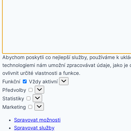
Abychom poskytli co nejlepší služby, používáme k uklád
technologiemi nám umožní zpracovávat údaje, jako je 
ovlivnit určité vlastnosti a funkce.
Funkční
Funkční
Vždy aktivní
Předvolby
Předvolby
Statistiky
Statistiky
Marketing
Marketing
Spravovat možnosti
Spravovat služby