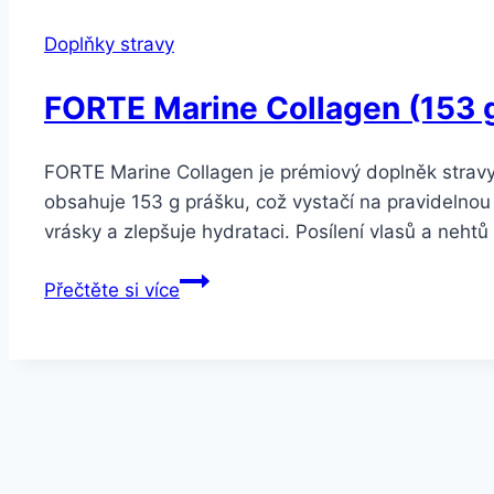
Doplňky stravy
FORTE Marine Collagen (153 g
FORTE Marine Collagen je prémiový doplněk stravy
obsahuje 153 g prášku, což vystačí na pravidelno
vrásky a zlepšuje hydrataci. Posílení vlasů a neht
FORTE
Přečtěte si více
Marine
Collagen
(153
g)
–
Prémiový
mořský