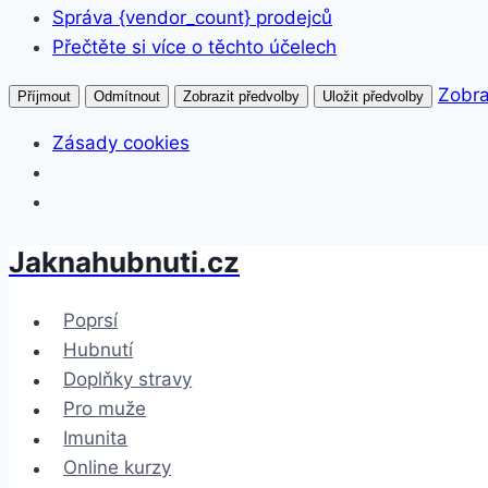
Správa {vendor_count} prodejců
Přečtěte si více o těchto účelech
Zobra
Příjmout
Odmítnout
Zobrazit předvolby
Uložit předvolby
Zásady cookies
Jaknahubnuti.cz
Přeskočit
na
obsah
Poprsí
Hubnutí
Doplňky stravy
Pro muže
Imunita
Online kurzy