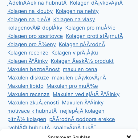
jÃ­delnÃ­Äek na hubnutÃ­
Kolagen dÃ¡vkovÃ¡nÃ­
Kolagen na klouby
Kolagen na nehty
Kolagen na pleÅ¥
Kolagen na vlasy
kolagenovÃ© doplÅky
Kolagen pro muÅ¾e
Kolagen pro sportovce
Kolagen proti stÃ¡rnutÃ­
Kolagen pro Å¾eny
Kolagen pÅÃ­rodnÃ­
Kolagen recenze
Kolagen v prÃ¡Å¡ku
Kolagen ÃºÄinky
Kolagen ÄeskÃ½ produkt
Maxulen bezpeÄnost
maxulen cena
Maxulen diskuze
maxulen dÃ¡vkovÃ¡nÃ­
Maxulen libido
Maxulen pro muÅ¾e
Maxulen recenze
Maxulen vedlejÅ¡Ã­ ÃºÄinky
Maxulen zkuÅ¡enosti
Maxulen ÃºÄinky
motivace k hubnutÃ­
nejlepÅ¡Ã­ kolagen
pitnÃ½ kolagen
pÅÃ­rodnÃ­ podpora erekce
rychlÃ© hubnutÃ­
spalovÃ¡nÃ­ tukÅ¯
ZdravÃ© hubnutÃ­
ZdravÃ© recepty na hubnutÃ­
Spravovat Souhlas