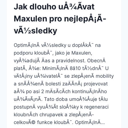
Jak dlouho uÅ¾Ã­vat
Maxulen pro nejlepÅ¡Ã­
vÃ½sledky
OptimÃ¡lnÃ­ vÃ½sledky u doplÅkÅ¯ na
podporu kloubÅ¯, jako je Maxulen,
vyÅ¾adujÃ­ Äas a pravidelnost. ObecnÄ
platÃ­, Å¾e: MinimÃ¡lnÄ 8â10 tÃ½dnÅ¯ U
vÄtÅ¡iny uÅ¾ivatelÅ¯ se zlepÅ¡enÃ­ mobility
a snÃ­Å¾enÃ­ bolesti zaÄÃ­nÃ¡ projevovat
aÅ¾ po asi 2 mÄsÃ­cÃ­ch kontinuÃ¡lnÃ­ho
uÅ¾Ã­vÃ¡nÃ­. Tato doba umoÅ¾Åuje tÄlu
postupnÄ vyuÅ¾Ã­t sloÅ¾ky k regeneraci
kloubnÃ­ch chrupavek a zlepÅ¡enÃ­
celkovÃ© funkce kloubÅ¯. OptimÃ¡lnÄ…