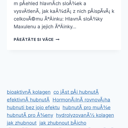
m pÅehled hlavnÃ­ch sloÅ¾ek a
vysvÄtlenÃ­, jak kaÅ¾dÃ¡ z nich pÅispÃ­vÃ¡ k
celkovÃ©mu ÃºÄinku: HlavnÃ­ sloÅ¾ky
Maxulenu a jejich ÃºÄinky…
MAXULEN
PÅEÄTÄTE SI VÃ­CE
SLOÅ¾ENÃ­
A
JAK
FUNGUJE
bioaktivnÃ­ kolagen
co jÃ­st pÅi hubnutÃ­
efektivnÃ­ hubnutÃ­
HormonÃ¡lnÃ­ rovnovÃ¡ha
hubnuti bez jojo efektu
hubnutÃ­ pro muÅ¾e
hubnutÃ­ pro Å¾eny
hydrolyzovanÃ½ kolagen
jak zhubnout
jak zhubnout bÅicho