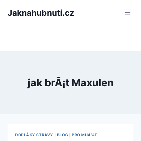
PÅeskoÄit
Jaknahubnuti.cz
na
obsah
jak brÃ¡t Maxulen
DOPLÅKY STRAVY
|
BLOG
|
PRO MUÅ¾E