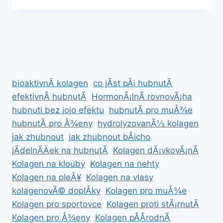
REDUKÄNÃ­
JÃ­
DELNÃ­
ÄEK
bioaktivnÃ­ kolagen
co jÃ­st pÅi hubnutÃ­
efektivnÃ­ hubnutÃ­
HormonÃ¡lnÃ­ rovnovÃ¡ha
hubnuti bez jojo efektu
hubnutÃ­ pro muÅ¾e
hubnutÃ­ pro Å¾eny
hydrolyzovanÃ½ kolagen
jak zhubnout
jak zhubnout bÅicho
jÃ­delnÃ­Äek na hubnutÃ­
Kolagen dÃ¡vkovÃ¡nÃ­
Kolagen na klouby
Kolagen na nehty
Kolagen na pleÅ¥
Kolagen na vlasy
kolagenovÃ© doplÅky
Kolagen pro muÅ¾e
Kolagen pro sportovce
Kolagen proti stÃ¡rnutÃ­
Kolagen pro Å¾eny
Kolagen pÅÃ­rodnÃ­