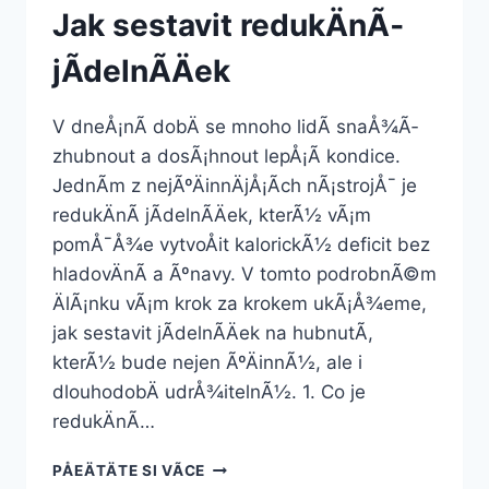
Jak sestavit redukÄnÃ­
jÃ­delnÃ­Äek
V dneÅ¡nÃ­ dobÄ se mnoho lidÃ­ snaÅ¾Ã­
zhubnout a dosÃ¡hnout lepÅ¡Ã­ kondice.
JednÃ­m z nejÃºÄinnÄjÅ¡Ã­ch nÃ¡strojÅ¯ je
redukÄnÃ­ jÃ­delnÃ­Äek, kterÃ½ vÃ¡m
pomÅ¯Å¾e vytvoÅit kalorickÃ½ deficit bez
hladovÄnÃ­ a Ãºnavy. V tomto podrobnÃ©m
ÄlÃ¡nku vÃ¡m krok za krokem ukÃ¡Å¾eme,
jak sestavit jÃ­delnÃ­Äek na hubnutÃ­,
kterÃ½ bude nejen ÃºÄinnÃ½, ale i
dlouhodobÄ udrÅ¾itelnÃ½. 1. Co je
redukÄnÃ­…
JAK
PÅEÄTÄTE SI VÃ­CE
SESTAVIT