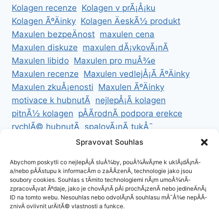
Kolagen recenze
Kolagen v prÃ¡Å¡ku
Kolagen ÃºÄinky
Kolagen ÄeskÃ½ produkt
Maxulen bezpeÄnost
maxulen cena
Maxulen diskuze
maxulen dÃ¡vkovÃ¡nÃ­
Maxulen libido
Maxulen pro muÅ¾e
Maxulen recenze
Maxulen vedlejÅ¡Ã­ ÃºÄinky
Maxulen zkuÅ¡enosti
Maxulen ÃºÄinky
motivace k hubnutÃ­
nejlepÅ¡Ã­ kolagen
pitnÃ½ kolagen
pÅÃ­rodnÃ­ podpora erekce
rychlÃ© hubnutÃ­
spalovÃ¡nÃ­ tukÅ¯
ZdravÃ© hubnutÃ­
ZdravÃ© recepty na hubnutÃ­
Spravovat Souhlas
zdravÃ½ Å¾ivotnÃ­ styl
Abychom poskytli co nejlepÅ¡Ã­ sluÅ¾by, pouÅ¾Ã­vÃ¡me k uklÃ¡dÃ¡nÃ­
a/nebo pÅÃ­stupu k informacÃ­m o zaÅÃ­zenÃ­, technologie jako jsou
soubory cookies. Souhlas s tÄmito technologiemi nÃ¡m umoÅ¾nÃ­
zpracovÃ¡vat Ãºdaje, jako je chovÃ¡nÃ­ pÅi prochÃ¡zenÃ­ nebo jedineÄnÃ¡
ID na tomto webu. Nesouhlas nebo odvolÃ¡nÃ­ souhlasu mÅ¯Å¾e nepÅÃ­
ZÃ¡sady cookies (EU)
znivÄ ovlivnit urÄitÃ© vlastnosti a funkce.