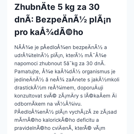
ZhubnÄte 5 kg za 30
dnÃ­: BezpeÄnÃ½ plÃ¡n
pro kaÅ¾dÃ©ho
NÃ­Å¾e je pÅedloÅ¾en bezpeÄnÃ½ a
udrÅ¾itelnÃ½ plÃ¡n, kterÃ½ mÅ¯Å¾e
napomoci zhubnout 5â¯kg za 30 dnÃ­.
Pamatujte, Å¾e kaÅ¾dÃ½ organismus je
jedineÄnÃ½ â neÅ¾ zaÄnete s jakÃ½mkoli
drastickÃ½m reÅ¾imem, doporuÄuji
konzultovat svÃ© zÃ¡mÄry s lÃ©kaÅem Äi
odbornÃ­kem na vÃ½Å¾ivu.
PÅedloÅ¾enÃ½ plÃ¡n vychÃ¡zÃ­ ze zÃ¡sad
mÃ­rnÃ©ho kalorickÃ©ho deficitu a
pravidelnÃ©ho cviÄenÃ­, kterÃ© vÃ¡m