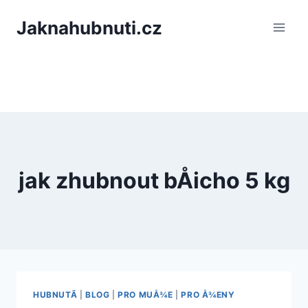
PÅeskoÄit
Jaknahubnuti.cz
na
obsah
jak zhubnout bÅicho 5 kg
HUBNUTÃ­
|
BLOG
|
PRO MUÅ¾E
|
PRO Å¾ENY