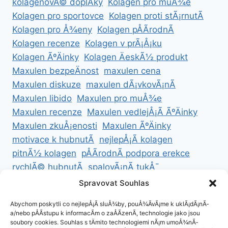
kolagenovÃ© doplÅky
Kolagen pro muÅ¾e
Kolagen pro sportovce
Kolagen proti stÃ¡rnutÃ­
Kolagen pro Å¾eny
Kolagen pÅÃ­rodnÃ­
Kolagen recenze
Kolagen v prÃ¡Å¡ku
Kolagen ÃºÄinky
Kolagen ÄeskÃ½ produkt
Maxulen bezpeÄnost
maxulen cena
Maxulen diskuze
maxulen dÃ¡vkovÃ¡nÃ­
Maxulen libido
Maxulen pro muÅ¾e
Maxulen recenze
Maxulen vedlejÅ¡Ã­ ÃºÄinky
Maxulen zkuÅ¡enosti
Maxulen ÃºÄinky
motivace k hubnutÃ­
nejlepÅ¡Ã­ kolagen
pitnÃ½ kolagen
pÅÃ­rodnÃ­ podpora erekce
rychlÃ© hubnutÃ­
spalovÃ¡nÃ­ tukÅ¯
ZdravÃ© hubnutÃ­
ZdravÃ© recepty na hubnutÃ­
Spravovat Souhlas
zdravÃ½ Å¾ivotnÃ­ styl
Abychom poskytli co nejlepÅ¡Ã­ sluÅ¾by, pouÅ¾Ã­vÃ¡me k uklÃ¡dÃ¡nÃ­
a/nebo pÅÃ­stupu k informacÃ­m o zaÅÃ­zenÃ­, technologie jako jsou
soubory cookies. Souhlas s tÄmito technologiemi nÃ¡m umoÅ¾nÃ­